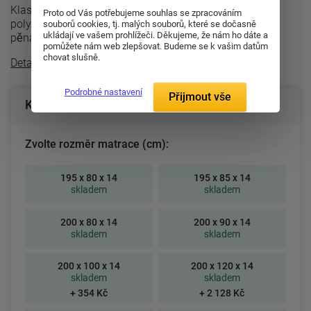
Klasická sendvičová matrace s jádrem z pojeného
Proto od Vás potřebujeme souhlas se zpracováním
polyuretanu. Nosnou vrstvu matrace tvoří oboustranně
souborů cookies, tj. malých souborů, které se dočasně
ukládají ve vašem prohlížeči. Děkujeme, že nám ho dáte a
pěna MediFoam, o objemové ...
pomůžete nám web zlepšovat. Budeme se k vašim datům
chovat slušně.
Detailní popis
Podrobné nastavení
Přijmout vše
Konfigurace produktu
Zvolte rozměr matrace (cm):
195 x 80 x 14
195 x 85 x 14
skladem
skladem
200 x 80 x 14
200 x 90 x 14
skladem
skladem
200 x 100 x 14
200 x 120 x 14
skladem
skladem
+ 354 Kč
+ 2 128 Kč