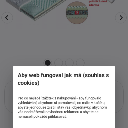
Aby web fungoval jak má (souhlas s
cookies)
Pro co nejlepší zážitek z nakupování - aby fungovalo
vyhledávání, abychom si pamatovali, co máte v košíku,
Pouze při nákupu přes i-matrace.cz
abyste jednoduše zjistili stav vaší objednávky, abychom
Více informací
o službě.
vás neobtěžovali nevhodnou reklamou a abyste se
nemuseli pokaždé přihlašovat.