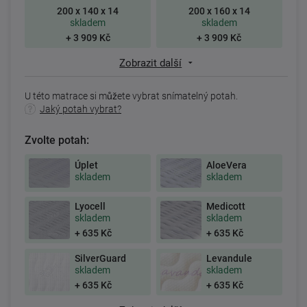
200 x 140 x 14
200 x 160 x 14
skladem
skladem
+ 3 909 Kč
+ 3 909 Kč
Zobrazit další
U této matrace si můžete vybrat snímatelný potah.
Jaký potah vybrat?
Zvolte potah:
Úplet
AloeVera
skladem
skladem
Lyocell
Medicott
skladem
skladem
+ 635 Kč
+ 635 Kč
SilverGuard
Levandule
skladem
skladem
+ 635 Kč
+ 635 Kč