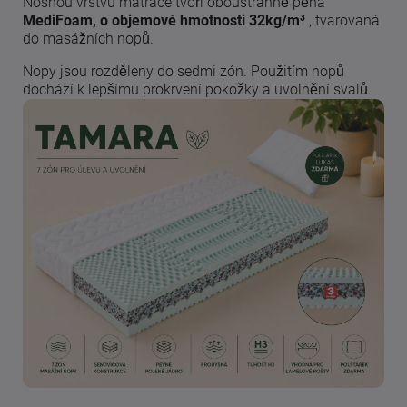
Nosnou vrstvu matrace tvoří oboustranně pěna
MediFoam, o objemové hmotnosti 32kg/m³
, tvarovaná
do masážních nopů.
Nopy jsou rozděleny do sedmi zón. Použitím nopů
dochází k lepšímu prokrvení pokožky a uvolnění svalů.