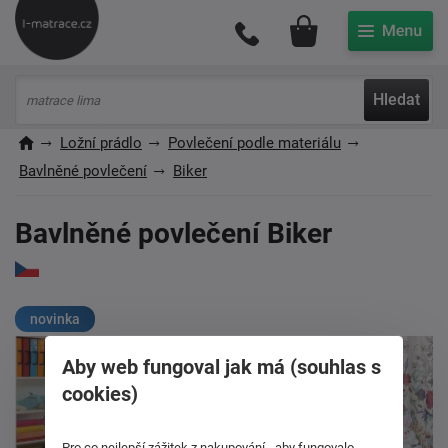
Můj účet
Hledat
Ložní prádlo
Povlečení podle materiálu
Bavlněné povlečení
Biker
Bavlněné povlečení Biker
novinka
Aby web fungoval jak má (souhlas s
cookies)
Pro co nejlepší zážitek z nakupování - aby fungovalo