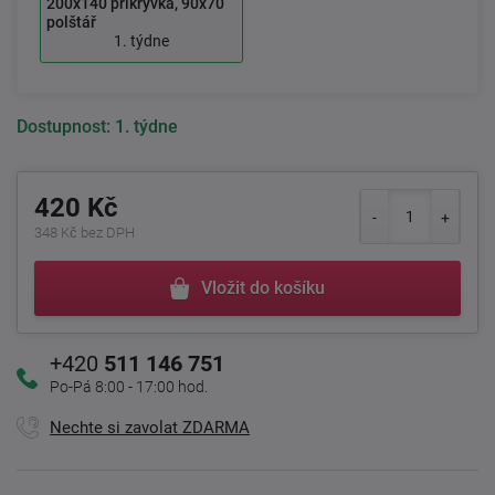
200x140 přikrývka, 90x70
polštář
1. týdne
Dostupnost:
1. týdne
420 Kč
348 Kč bez DPH
Vložit do košíku
+420
511 146 751
Po-Pá 8:00 - 17:00 hod.
Nechte si zavolat ZDARMA