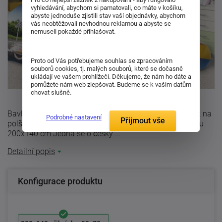
vyhledávání, abychom si pamatovali, co máte v košíku,
abyste jednoduše zjistili stav vaší objednávky, abychom
vás neobtěžovali nevhodnou reklamou a abyste se
nemuseli pokaždé přihlašovat.
Proto od Vás potřebujeme souhlas se zpracováním
souborů cookies, tj. malých souborů, které se dočasně
ukládají ve vašem prohlížeči. Děkujeme, že nám ho dáte a
pomůžete nám web zlepšovat. Budeme se k vašim datům
chovat slušně.
Bavlněné ložní povlečení - BikerBalení obsahuje: povlak na
Podrobné nastavení
Přijmout vše
polštář o rozměru 70x90 cm + povlak na peřinu rozměru
200x140 cm.Jedná se o český ...
Detailní popis
Konfigurace produktu