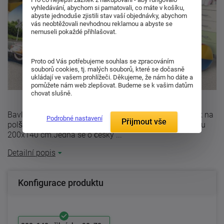
vyhledávání, abychom si pamatovali, co máte v košíku,
abyste jednoduše zjistili stav vaší objednávky, abychom
vás neobtěžovali nevhodnou reklamou a abyste se
nemuseli pokaždé přihlašovat.
Proto od Vás potřebujeme souhlas se zpracováním
souborů cookies, tj. malých souborů, které se dočasně
ukládají ve vašem prohlížeči. Děkujeme, že nám ho dáte a
pomůžete nám web zlepšovat. Budeme se k vašim datům
chovat slušně.
Bavlněné ložní povlečení - BikerBalení obsahuje: povlak na
Podrobné nastavení
Přijmout vše
polštář o rozměru 70x90 cm + povlak na peřinu rozměru
200x140 cm.Jedná se o český ...
Detailní popis
Konfigurace produktu