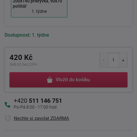
200x140 přikrývka, 90x70
polštář
1. týdne
Dostupnost:
1. týdne
420 Kč
348 Kč bez DPH
Vložit do košíku
+420
511 146 751
Po-Pá 8:00 - 17:00 hod.
Nechte si zavolat ZDARMA