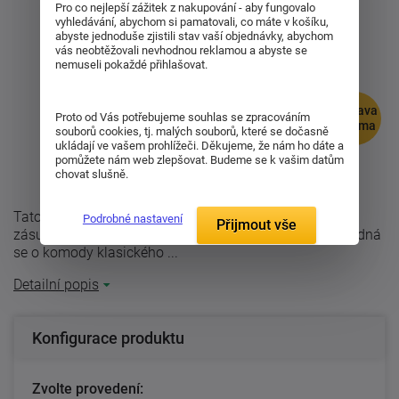
Pro co nejlepší zážitek z nakupování - aby fungovalo
vyhledávání, abychom si pamatovali, co máte v košíku,
abyste jednoduše zjistili stav vaší objednávky, abychom
vás neobtěžovali nevhodnou reklamou a abyste se
nemuseli pokaždé přihlašovat.
doprava
Proto od Vás potřebujeme souhlas se zpracováním
zdarma
souborů cookies, tj. malých souborů, které se dočasně
ukládají ve vašem prohlížeči. Děkujeme, že nám ho dáte a
pomůžete nám web zlepšovat. Budeme se k vašim datům
chovat slušně.
Tato dvířková komoda ze serie GAZEL má dvě menší
Podrobné nastavení
Přijmout vše
zásuvky a dvě police skryté za dvířky. Série GAZEL - jedná
se o komody klasického ...
Detailní popis
Konfigurace produktu
Zvolte provedení: