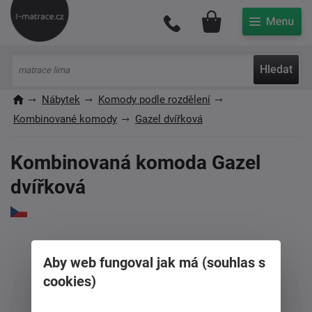
Můj účet
Hledat
Nábytek
Komody podle rozdělení
Kombinované komody
Gazel dvířková
Kombinovaná komoda Gazel
dvířková
Aby web fungoval jak má (souhlas s
cookies)