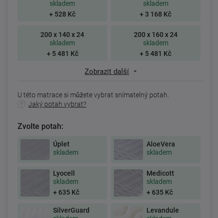
skladem
skladem
+ 528 Kč
+ 3 168 Kč
200 x 140 x 24
200 x 160 x 24
skladem
skladem
+ 5 481 Kč
+ 5 481 Kč
Zobrazit další
U této matrace si můžete vybrat snímatelný potah.
Jaký potah vybrat?
Zvolte potah:
Úplet
AloeVera
skladem
skladem
Lyocell
Medicott
skladem
skladem
+ 635 Kč
+ 635 Kč
SilverGuard
Levandule