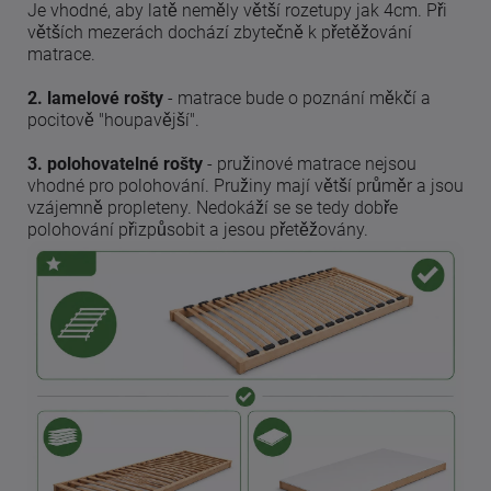
Je vhodné, aby latě neměly větší rozetupy jak 4cm. Při
větších mezerách dochází zbytečně k přetěžování
matrace.
2. lamelové rošty
- matrace bude o poznání měkčí a
pocitově "houpavější".
3. polohovatelné rošty
- pružinové matrace nejsou
vhodné pro polohování. Pružiny mají větší průměr a jsou
vzájemně propleteny. Nedokáží se se tedy dobře
polohování přizpůsobit a jesou přetěžovány.