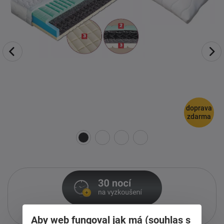
doprava
zdarma
Pouze při nákupu přes i-matrace.cz
Aby web fungoval jak má (souhlas s
Více informací
o službě.