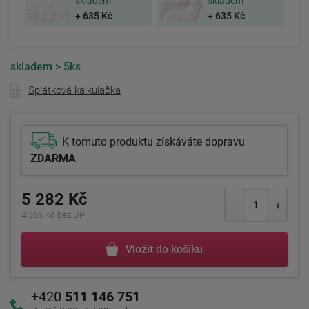
skladem
skladem
+ 635 Kč
+ 635 Kč
skladem
> 5ks
Splátková kalkulačka
K tomuto produktu získáváte dopravu
ZDARMA
5 282 Kč
4 366 Kč bez DPH
Vložit do košíku
+420
511 146 751