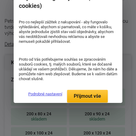
cookies)
Petra je kvalitní pružinová matrace s možností volby dvou
Pro co nejlepší zážitek z nakupování - aby fungovalo
tvrdostí, která v sobě spojuje komfort elastických pěn a
vyhledávání, abychom si pamatovali, co máte v košíku,
abyste jednoduše zjistili stav vaší objednávky, abychom
výhody klasického ...
vás neobtěžovali nevhodnou reklamou a abyste se
nemuseli pokaždé přihlašovat.
Detailní popis
Proto od Vás potřebujeme souhlas se zpracováním
Konfigurace produktu
souborů cookies, tj. malých souborů, které se dočasně
ukládají ve vašem prohlížeči. Děkujeme, že nám ho dáte a
pomůžete nám web zlepšovat. Budeme se k vašim datům
chovat slušně.
Zvolte rozměr matrace (cm):
Podrobné nastavení
195 x 80 x 24
195 x 85 x 24
Přijmout vše
skladem
skladem
200 x 80 x 24
200 x 90 x 24
skladem
skladem
200 x 100 x 24
200 x 120 x 24