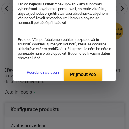
Pro co nejlepší zážitek z nakupování - aby fungovalo
vyhledávání, abychom si pamatovali, co máte v košíku,
abyste jednoduše zjistili stav vaší objednávky, abychom
vás neobtěžovali nevhodnou reklamou a abyste se
nemuseli pokaždé přihlašovat.
doprava
zdarma
Proto od Vás potřebujeme souhlas se zpracováním
souborů cookies, tj. malých souborů, které se dočasně
ukládají ve vašem prohlížeči. Děkujeme, že nám ho dáte a
pomůžete nám web zlepšovat. Budeme se k vašim datům
chovat slušně.
Dřevěná komoda UNI kombi z masivu se třemi zásuvkami
Podrobné nastavení
Přijmout vše
a dvěmi dvířky. Je vyrobena z kvalitního jádrového buku,
dubu nebo divokého ...
Detailní popis
Konfigurace produktu
Zvolte provedení: