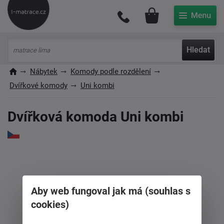
Můj účet
Hledat
Nábytek
Komody podle rozdělení
Dvířkové komody
Uni kombi
Dvířková komoda Uni kombi
Aby web fungoval jak má (souhlas s
cookies)