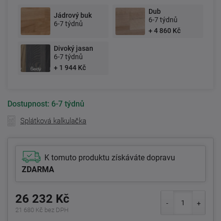
Dub
Jádrový buk
6-7 týdnů
6-7 týdnů
+ 4 860 Kč
Divoký jasan
6-7 týdnů
+ 1 944 Kč
Dostupnost:
6-7 týdnů
Splátková kalkulačka
K tomuto produktu získáváte dopravu
ZDARMA
26 232 Kč
21 680 Kč bez DPH