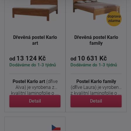
doprava
zdarma
Dřevěná postel Karlo
Dřevěná postel Karlo
art
family
13 124 Kč
10 631 Kč
od
od
Dodáváme do 1-3 týdnů
Dodáváme do 1-3 týdnů
Postel Karlo art
(dříve
Postel Karlo family
Alva) je vyrobena z
(dříve Laura) je vyrobena
kvalitní laminofolie o ...
z kvalitní laminofolie o ...
Detail
Detail