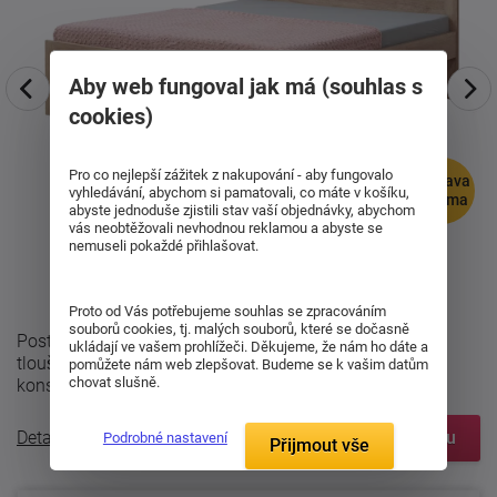
Aby web fungoval jak má (souhlas s
cookies)
Pro co nejlepší zážitek z nakupování - aby fungovalo
doprava
vyhledávání, abychom si pamatovali, co máte v košíku,
zdarma
abyste jednoduše zjistili stav vaší objednávky, abychom
vás neobtěžovali nevhodnou reklamou a abyste se
nemuseli pokaždé přihlašovat.
Proto od Vás potřebujeme souhlas se zpracováním
souborů cookies, tj. malých souborů, které se dočasně
Postel Karlo klasik je vyrobena z kvalitní laminofolie o
ukládají ve vašem prohlížeči. Děkujeme, že nám ho dáte a
tloušťce 32 mm, která dodává lůžku stabilní a pevnou
pomůžete nám web zlepšovat. Budeme se k vašim datům
chovat slušně.
konstukci. Hrany materiálu ...
Detailní popis
Zobrazit prvky systému
Podrobné nastavení
Přijmout vše