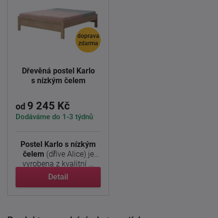
doprava
zdarma
Dřevěná postel Karlo
s nízkým čelem
9 245 Kč
od
Dodáváme do 1-3 týdnů
Postel Karlo s nízkým
čelem
(dříve Alice) je
vyrobena z kvalitní ...
Detail