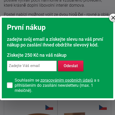
postele vytváří pocit harmonie a vzdušného provedení,
které krásně doplní libovolní interiér domova.
Postel nabízí možnost volit ze dvou týpů čel - rovné a oblé
rohy zadního i předního čela. Můžete také vybírat z
několika dekorů.
První nákup
Mezi příslušenství vyráběné k této posteli patří několik
zadejte svůj email a získejte slevu na váš první
typů nočních stolků, komody, úložný prostor a zásuvky
pod postel.
Můžete si u nás také vybrat ze široké nabídky
nákup po zaslání ihned obdržíte slevový kód.
roštů a matrací do postele.
Získejte 250 Kč na váš nákup
Bez roštu, úložného prostoru a matrací.
Odeslat
Lze vyrobit také v masivní provedení (záruka 25 let)
Souhlasím se
zpracováním osobních údajů
a s
přihlášením do zasílání newsletteru (max. 1
Prvky systému Karlo klasik
měsíčně).