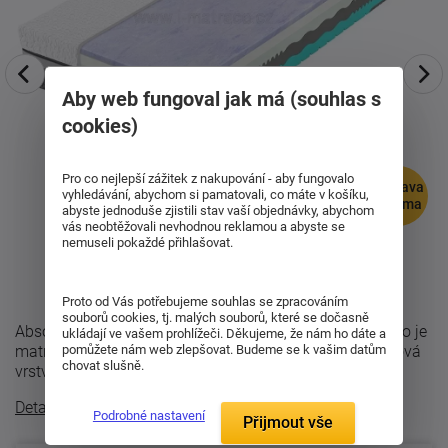
Aby web fungoval jak má (souhlas s
cookies)
Pro co nejlepší zážitek z nakupování - aby fungovalo
doprava
vyhledávání, abychom si pamatovali, co máte v košíku,
zdarma
abyste jednoduše zjistili stav vaší objednávky, abychom
vás neobtěžovali nevhodnou reklamou a abyste se
nemuseli pokaždé přihlašovat.
Proto od Vás potřebujeme souhlas se zpracováním
souborů cookies, tj. malých souborů, které se dočasně
Absolutní odlehčení těla bez Visco pěna a bez pocení, to je
ukládají ve vašem prohlížeči. Děkujeme, že nám ho dáte a
matrace Spirit Superior Cloud v setu 1+1. Skladba: Fialová
pomůžete nám web zlepšovat. Budeme se k vašim datům
chovat slušně.
vrstva - S4420GT ...
Detailní popis
Podrobné nastavení
Přijmout vše