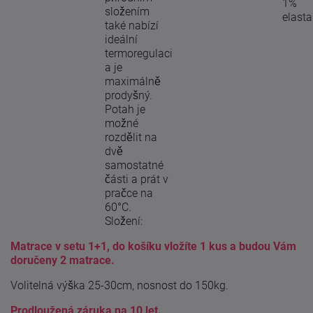
1%
složením
elast
také nabízí
ideální
termoregulaci
a je
maximálně
prodyšný.
Potah je
možné
rozdělit na
dvě
samostatné
části a prát v
pračce na
60°C.
Složení:
Matrace v setu 1+1, do košíku vložíte 1 kus a budou Vám
doručeny 2 matrace.
Volitelná výška 25-30cm, nosnost do 150kg.
Prodloužená záruka na 10 let.