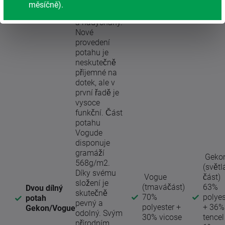
měsíčně).
- velmi hebký
a nadýchaný.
Nové
provedení
potahu je
neskutečně
příjemné na
dotek, ale v
první řadě je
vysoce
funkční. Část
potahu
Vogude
disponuje
gramáží
Geko
568g/m2.
(světl
Díky svému
Vogue
část)
složení je
(tmaváčást)
63%
Dvou dílný
skutečně
70%
polyes
potah
pevný a
polyester +
+ 36%
Gekon/Vogue
odolný. Svým
30% vicose
tencel
přírodním