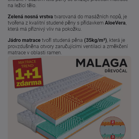
na ležící tělo.
Zelená nosná vrstva
tvarovaná do masážních nopů, je
tvořena z kvalitní studené pěny s přídavkem
AloeVera
,
která má příznivý vliv na pokožku.
Jádro matrace
tvoří studená pěna
(35kg/m³)
, která je
provzdušněna otvory zaručujícími ventilaci a změkčení
matrace v oblasti ramen.