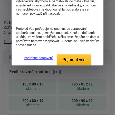
vyhledávání, abychom si pamatovali, co máte v košíku,
Více informací
o službě.
abyste jednoduše zjistili stav vaší objednávky, abychom
vás neobtěžovali nevhodnou reklamou a abyste se
nemuseli pokaždé přihlašovat.
Kvalitní sedmizónová matrace, jejíž nosné vrstvy tvoří
kombinace studené (35kg/m³) a líné pěny (45kg/m³).
Proto od Vás potřebujeme souhlas se zpracováním
Oranžová nosná vrstva tv ...
souborů cookies, tj. malých souborů, které se dočasně
ukládají ve vašem prohlížeči. Děkujeme, že nám ho dáte a
pomůžete nám web zlepšovat. Budeme se k vašim datům
Detailní popis
chovat slušně.
Konfigurace produktu
Podrobné nastavení
Přijmout vše
Zvolte rozměr matrace (cm):
195 x 80 x 19
195 x 85 x 19
skladem
skladem
200 x 80 x 19
200 x 90 x 19
skladem
skladem