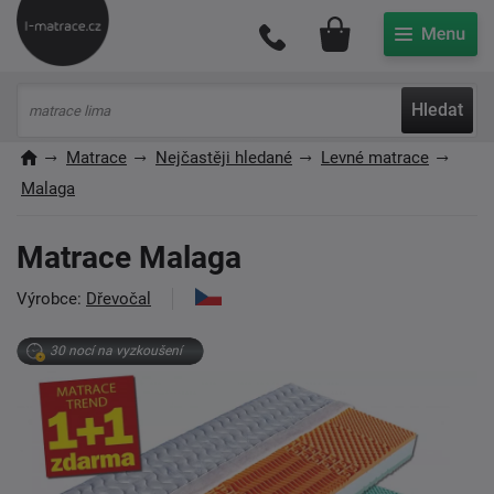
Můj účet
Hledat
Matrace
Nejčastěji hledané
Levné matrace
Malaga
Matrace Malaga
Výrobce:
Dřevočal
30 nocí na vyzkoušení