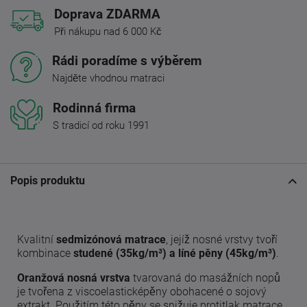
Doprava ZDARMA
Při nákupu nad 6 000 Kč
Rádi poradíme s výběrem
Najděte vhodnou matraci
Rodinná firma
S tradicí od roku 1991
Popis produktu
Kvalitní
sedmizónová matrace
, jejíž nosné vrstvy tvoří
kombinace
studené (35kg/m³) a líné pěny (45kg/m³)
.
Oranžová nosná vrstva
tvarovaná do masážních nopů
je tvořena z viscoelasticképěny obohacené o sojový
extrakt. Použitím této pěny se snižuje protitlak matrace