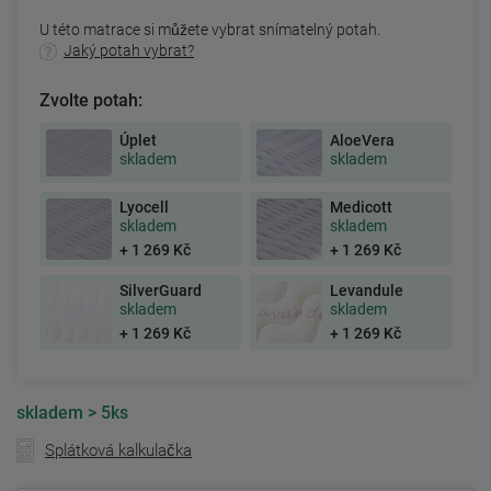
U této matrace si můžete vybrat snímatelný potah.
Jaký potah vybrat?
Zvolte potah:
Úplet
AloeVera
skladem
skladem
Lyocell
Medicott
skladem
skladem
+ 1 269 Kč
+ 1 269 Kč
SilverGuard
Levandule
skladem
skladem
+ 1 269 Kč
+ 1 269 Kč
skladem
> 5ks
Splátková kalkulačka