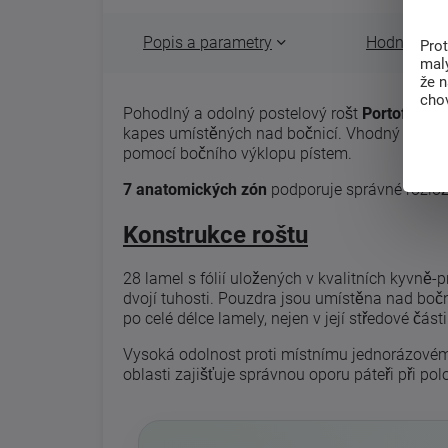
Popis a parametry
Hodnocení 
Pro
malý
že 
chov
Pohodlný a odolný postelový rošt
Portoflex k
kapes umístěných nad bočnicí. Vhodný pro lů
pomocí bočního výklopu pístem.
7 anatomických zón
podporuje správné rozlož
Konstrukce roštu
28 lamel s fólií uložených v kvalitních kyvn
dvojí tuhosti. Pouzdra jsou umístěna nad bočnic
po celé délce lamely, nejen v její středové části
Vysoká odolnost proti místnímu jednorázovém
oblasti zajišťuje správnou oporu páteři při pol