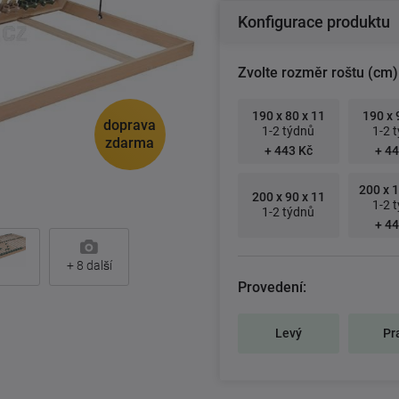
Konfigurace produktu
Zvolte rozměr roštu (cm)
190 x 80 x 11
190 x 
doprava
1-2 týdnů
1-2 
zdarma
+ 443 Kč
+ 44
200 x 1
200 x 90 x 11
1-2 
1-2 týdnů
+ 44
+
8
další
Provedení:
Levý
Pr