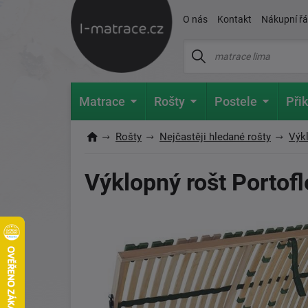
O nás
Kontakt
Nákupní ř
Matrace
Rošty
Postele
Přik
Rošty
Nejčastěji hledané rošty
Výk
Výklopný rošt Portof