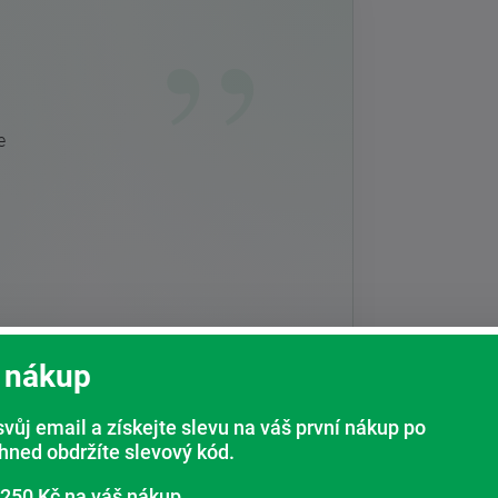
e
 nákup
svůj email a získejte slevu na váš první nákup po
elé
ihned obdržíte slevový kód.
.
jí
 250 Kč na váš nákup