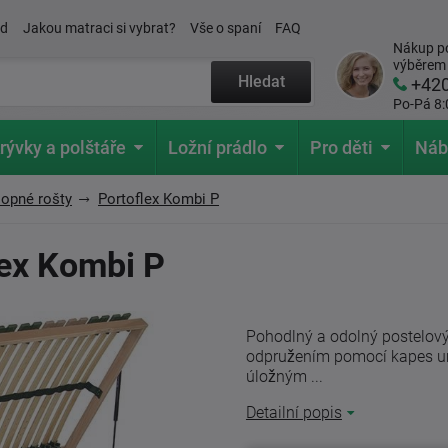
ád
Jakou matraci si vybrat?
Vše o spaní
FAQ
Nákup po
výběrem
Hledat
+42
Po-Pá 8:
rývky a polštáře
Ložní prádlo
Pro děti
Náb
lopné rošty
Portoflex Kombi P
lex Kombi P
Pohodlný a odolný postelový
odpružením pomocí kapes um
úložným ...
Detailní popis