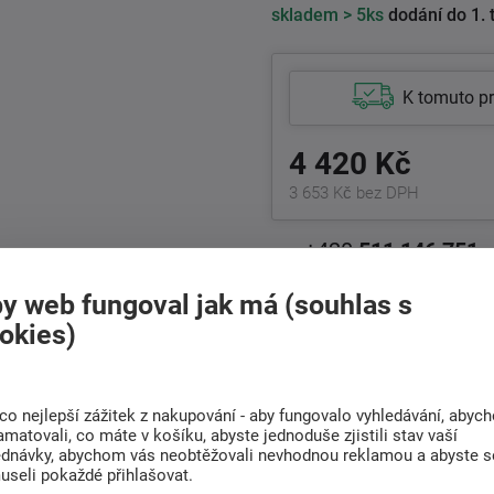
skladem
> 5ks
dodání do 1. 
K tomuto p
4 420 Kč
3 653 Kč bez DPH
+420
511 146 751
Po-Pá 8:00 - 17:00 hod.
y web fungoval jak má (souhlas s
okies)
Doprava
Rádi poradíme s
ZDARMA
výběrem
Při nákupu nad 6 000
co nejlepší zážitek z nakupování - aby fungovalo vyhledávání, abyc
Najděte vhodnou matraci
Kč
amatovali, co máte v košíku, abyste jednoduše zjistili stav vaší
ednávky, abychom vás neobtěžovali nevhodnou reklamou a abyste s
useli pokaždé přihlašovat.