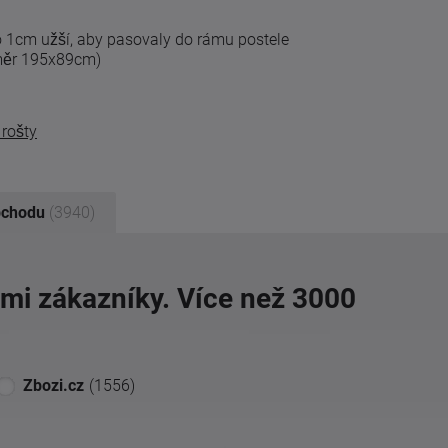
o 1cm užší, aby pasovaly do rámu postele
změr 195x89cm)
rošty
bchodu
(3940)
imi zákazníky. Více než 3000
Zbozi.cz
(1556)