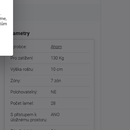
.
eme,
atům
Parametry
Výrobce:
Ahorn
Pro zatížení:
130 Kg
Výška roštu:
10 cm
Zóny:
7 zón
Polohovatelný:
NE
Počet lamel:
28
S přístupem k
ANO
úložnému prostoru: