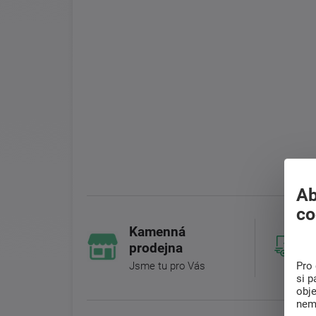
Ab
co
Kamenná
prodejna
Pro 
Jsme tu pro Vás
si p
obj
nem