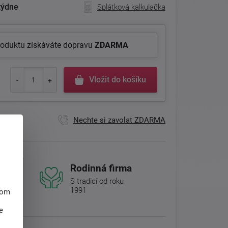
týdne
Splátková kalkulačka
roduktu získáváte dopravu
ZDARMA
Vložit do košíku
Nechte si zavolat ZDARMA
Rodinná firma
S tradicí od roku
1991
hom
e