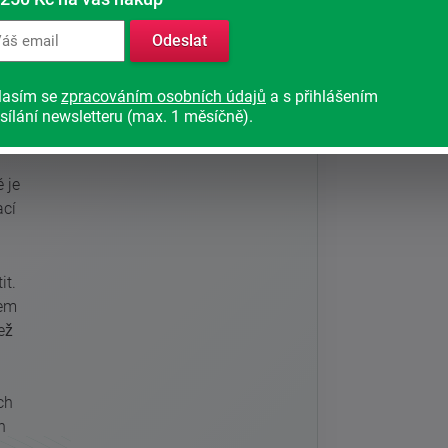
lo
Odeslat
lasím se
zpracováním osobních údajů
a s přihlášením
uje
sílání newsletteru (max. 1 měsíčně).
é je
ací
it.
hem
ež
ch
n