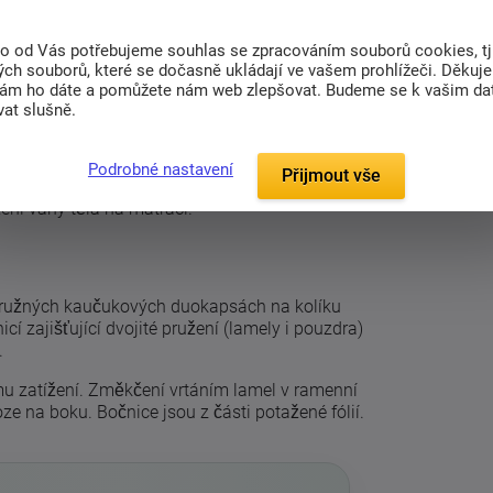
(0)
to od Vás potřebujeme souhlas se zpracováním souborů cookies, tj
ch souborů, které se dočasně ukládají ve vašem prohlížeči. Děkuj
nám ho dáte a pomůžete nám web zlepšovat. Budeme se k vašim d
at slušně.
ombi P
. Rošt s dobrým odpružením pomocí
žka s úložným prostorem, snadný přístup
Podrobné nastavení
Přijmout vše
ení váhy těla na matraci.
ě-pružných kaučukových duokapsách na kolíku
í zajišťující dvojité pružení (lamely i pouzdra)
.
u zatížení. Změkčení vrtáním lamel v ramenní
oze na boku. Bočnice jsou z části potažené fólií.