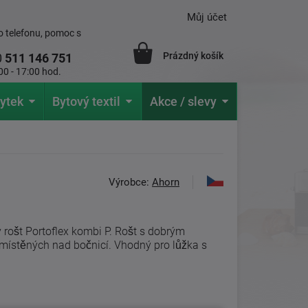
Můj účet
 telefonu, pomoc s
Prázdný košík
0
511 146 751
00 - 17:00 hod.
ytek
Bytový textil
Akce / slevy
Výrobce:
Ahorn
 rošt Portoflex kombi P. Rošt s dobrým
ístěných nad bočnicí. Vhodný pro lůžka s