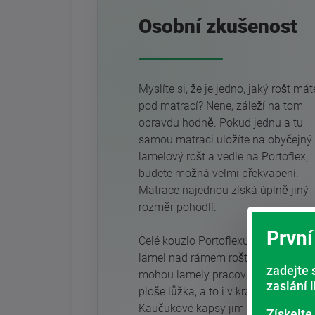
Osobní zkušenost
Myslíte si, že je jedno, jaký rošt mát
pod matrací? Nene, záleží na tom
opravdu hodně. Pokud jednu a tu
samou matraci uložíte na obyčejný
lamelový rošt a vedle na Portoflex,
budete možná velmi překvapení.
Matrace najednou získá úplně jiný
rozměr pohodlí.
První
Celé kouzlo Portoflexu je v uložení
lamel nad rámem roštu. Díky tomu
zadejte 
mohou lamely pracovat volněji po c
zaslání 
ploše lůžka, a to i v krajních částech
Kaučukové kapsy jim navíc umožňu
Získejte