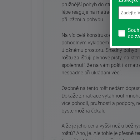
pružnější pohyb do stran, takže rošt
lépe reaguje na matraci i na vaše tě
při ležení a pohybu.
Souh
Na víc celá konstrukce roštu umožň
do za
pohodlným výklopem přístup k
úložnému prostoru. Snadný pohyb
roštu zajišťují plynové písty, na kter
spolehnutí, že na vám pošt i s matr
nespadne při ukládání věcí.
Osobně na tento rošt nedám dopust
Dokáže z matrace vytáhnout mno
více pohodlí, pružnosti a podpory, n
byste možná čekali.
A že je jeho cena vyšší než u běžný
roštů? Ano, je. Ale tohle je přesně te