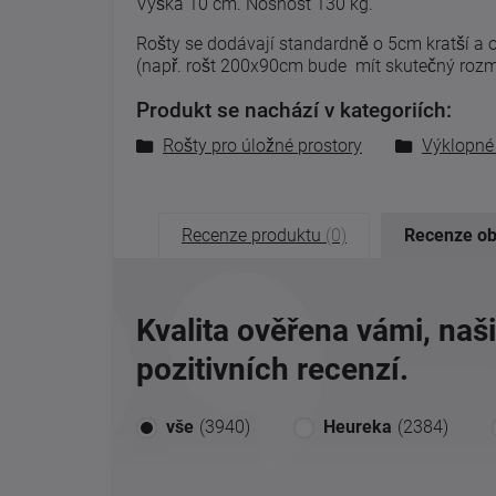
Výška 10 cm. Nosnost 130 kg.
Rošty se dodávají standardně o 5cm kratší a 
(např. rošt 200x90cm bude mít skutečný ro
Produkt se nachází v kategoriích:
Rošty pro úložné prostory
Výklopné 
Recenze produktu
(0)
Recenze o
Kvalita ověřena vámi, naš
pozitivních recenzí.
vše
(3940)
Heureka
(2384)