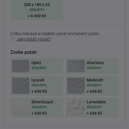
200 x 180 x 23
skladem
+ 6 440 Kč
U této matrace si můžete vybrat snímatelný potah.
Jaký potah vybrat?
Zvolte potah:
Úplet
AloeVera
skladem
skladem
Lyocell
Medicott
skladem
skladem
+ 636 Kč
+ 636 Kč
SilverGuard
Levandule
skladem
skladem
+ 636 Kč
+ 636 Kč