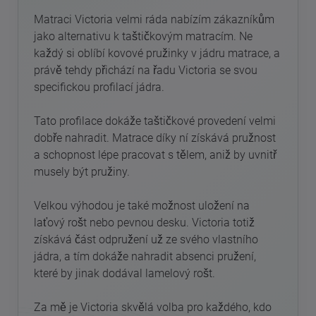
Matraci Victoria velmi ráda nabízím zákazníkům
jako alternativu k taštičkovým matracím. Ne
každý si oblíbí kovové pružinky v jádru matrace, a
právě tehdy přichází na řadu Victoria se svou
specifickou profilací jádra.
Tato profilace dokáže taštičkové provedení velmi
dobře nahradit. Matrace díky ní získává pružnost
a schopnost lépe pracovat s tělem, aniž by uvnitř
musely být pružiny.
Velkou výhodou je také možnost uložení na
laťový rošt nebo pevnou desku. Victoria totiž
získává část odpružení už ze svého vlastního
jádra, a tím dokáže nahradit absenci pružení,
které by jinak dodával lamelový rošt.
Za mě je Victoria skvělá volba pro každého, kdo