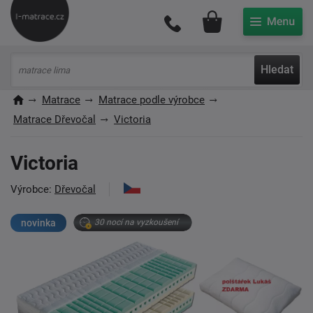
Můj účet
Hledat
Matrace
Matrace podle výrobce
Matrace Dřevočal
Victoria
Victoria
Výrobce:
Dřevočal
novinka
30 nocí na vyzkoušení