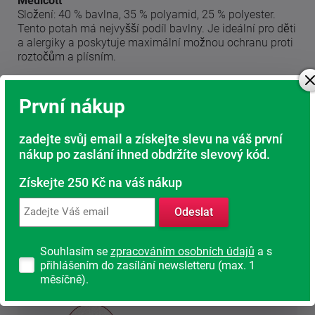
Medicott
Složení: 40 % bavlna, 35 % polyamid, 25 % polyester.
Tento potah má nejvyšší podíl bavlny. Je ideální pro děti
a alergiky a poskytuje maximální možnou ochranu proti
roztočům a plísním.
Silver Guard
Nejhygieničtější provedení potahu díky obsahu stříbra.
První nákup
Nešetřeme na svém zdraví. Spánek je nejpřirozenější
zadejte svůj email a získejte slevu na váš první
regenerací našeho těla.
nákup po zaslání ihned obdržíte slevový kód.
Získejte 250 Kč na váš nákup
Odeslat
Souhlasím se
zpracováním osobních údajů
a s
přihlášením do zasílání newsletteru (max. 1
měsíčně).