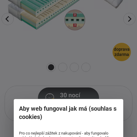
doprava
zdarma
Aby web fungoval jak má (souhlas s
Pouze při nákupu přes i-matrace.cz
cookies)
Více informací
o službě.
Pro co nejlepší zážitek z nakupování - aby fungovalo