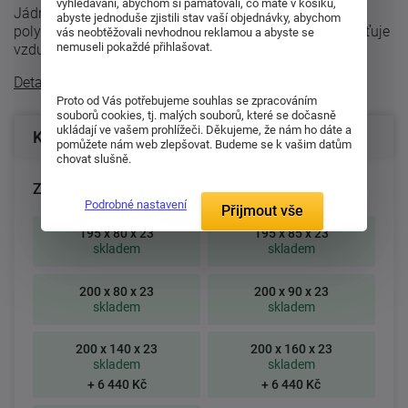
vyhledávání, abychom si pamatovali, co máte v košíku,
Jádro partnerské matrace Victoria tvoří tvrzená
abyste jednoduše zjistili stav vaší objednávky, abychom
polyuretanová pěna s příčným profilováním, která zajišťuje
vás neobtěžovali nevhodnou reklamou a abyste se
nemuseli pokaždé přihlašovat.
vzdušnost. Tento zákazníky ...
Detailní popis
Proto od Vás potřebujeme souhlas se zpracováním
souborů cookies, tj. malých souborů, které se dočasně
ukládají ve vašem prohlížeči. Děkujeme, že nám ho dáte a
Konfigurace produktu
pomůžete nám web zlepšovat. Budeme se k vašim datům
chovat slušně.
Zvolte rozměr matrace (cm):
Podrobné nastavení
Přijmout vše
195 x 80 x 23
195 x 85 x 23
skladem
skladem
200 x 80 x 23
200 x 90 x 23
skladem
skladem
200 x 140 x 23
200 x 160 x 23
skladem
skladem
+ 6 440 Kč
+ 6 440 Kč