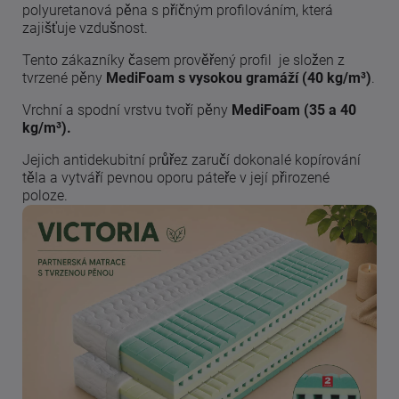
polyuretanová pěna s příčným profilováním, která
zajišťuje vzdušnost.
Tento zákazníky časem prověřený profil je složen z
tvrzené pěny
MediFoam s vysokou gramáží (40 kg/m³)
.
Vrchní a spodní vrstvu tvoří pěny
MediFoam (35 a 40
kg/m³).
Jejich antidekubitní průřez zaručí dokonalé kopírování
těla a vytváří pevnou oporu páteře v její přirozené
poloze.