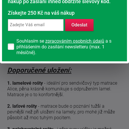
nákup po zaslání ihned obdržíte slevový kód.
Získejte 250 Kč na váš nákup
Odeslat
Souhlasím se
zpracováním osobních údajů
a s
přihlášením do zasílání newsletteru (max. 1
měsíčně).
Doporučené uložení:
1. lamelové rošty
- ideální pro sendvičový typ matrace
Alice, pěna krásně komunikuje s odpružením lamel.
Matrace je o to konfortnější.
2. laťové rošty
- matrace bude o poznání tužší a
pevnější než při uložení na lamely, pro mohé již může
působit až moc tuhým pocitem.