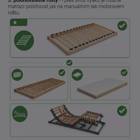
3. polohovatelné rošty
- i přes svou výšku je možné
matraci polohovat jak na manuálním tak motorovém
roštu.