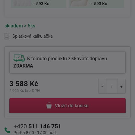
+ 593 Kč
+ 593 Kč
skladem
> 5ks
Splátková kalkulačka
K tomuto produktu získáváte dopravu
ZDARMA
3 588 Kč
2 966 Kč bez DPH
Vložit do košíku
+420
511 146 751
Po-Pá 8:00 - 17:00 hod.