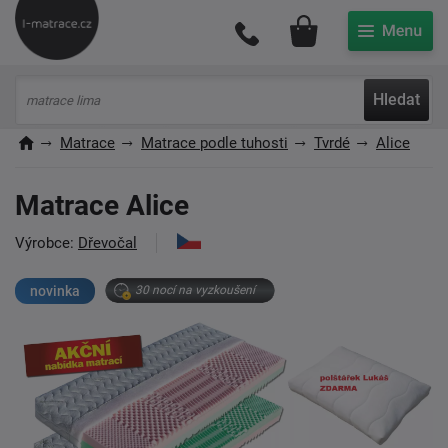
Můj účet
Hledat
Matrace
Matrace podle tuhosti
Tvrdé
Alice
Matrace Alice
Výrobce:
Dřevočal
novinka
30 nocí na vyzkoušení