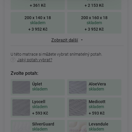
+ 361 Kč
+ 2 153 Kč
200 x 140 x 18
200 x 160 x 18
skladem
skladem
+ 3 952 Kč
+ 3 952 Kč
Zobrazit další
U této matrace si můžete vybrat snímatelný potah.
Jaký potah vybrat?
Zvolte potah:
Úplet
AloeVera
skladem
skladem
Lyocell
Medicott
skladem
skladem
+ 593 Kč
+ 593 Kč
SilverGuard
Levandule
skladem
skladem