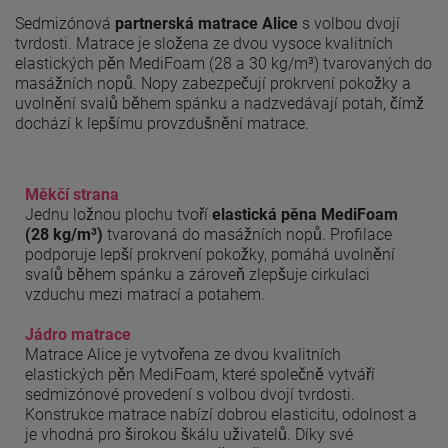
Sedmizónová
partnerská matrace Alice
s volbou dvojí
tvrdosti. Matrace je složena ze dvou vysoce kvalitních
elastických pěn MediFoam (28 a 30 kg/m³) tvarovaných do
masážních nopů. Nopy zabezpečují prokrvení pokožky a
uvolnění svalů během spánku a nadzvedávají potah, čímž
dochází k lepšímu provzdušnění matrace.
Měkčí strana
Jednu ložnou plochu tvoří
elastická pěna MediFoam
(28 kg/m³)
tvarovaná do masážních nopů. Profilace
podporuje lepší prokrvení pokožky, pomáhá uvolnění
svalů během spánku a zároveň zlepšuje cirkulaci
vzduchu mezi matrací a potahem.
Jádro matrace
Matrace Alice je vytvořena ze dvou kvalitních
elastických pěn MediFoam, které společně vytváří
sedmizónové provedení s volbou dvojí tvrdosti.
Konstrukce matrace nabízí dobrou elasticitu, odolnost a
je vhodná pro širokou škálu uživatelů. Díky své