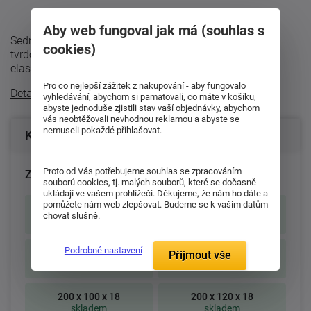
Aby web fungoval jak má (souhlas s
Sedmizónová partnerská matrace Alice s volbou dvojí
cookies)
tvrdosti. Matrace je složena ze dvou vysoce kvalitních
elastických pěn MediFoam (28 a 30 ...
Pro co nejlepší zážitek z nakupování - aby fungovalo
Detailní popis
vyhledávání, abychom si pamatovali, co máte v košíku,
abyste jednoduše zjistili stav vaší objednávky, abychom
vás neobtěžovali nevhodnou reklamou a abyste se
nemuseli pokaždé přihlašovat.
Konfigurace produktu
Proto od Vás potřebujeme souhlas se zpracováním
Zvolte rozměr matrace (cm):
souborů cookies, tj. malých souborů, které se dočasně
ukládají ve vašem prohlížeči. Děkujeme, že nám ho dáte a
pomůžete nám web zlepšovat. Budeme se k vašim datům
195 x 80 x 18
195 x 85 x 18
chovat slušně.
skladem
skladem
Podrobné nastavení
200 x 80 x 18
200 x 90 x 18
Přijmout vše
skladem
skladem
200 x 100 x 18
200 x 120 x 18
skladem
skladem