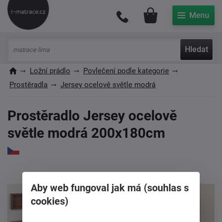
Můj účet
Hledat
Ložní prádlo
Povlečení podle kategorie
Prostěradla
Jersey ocelově světle modrá
Prostěradlo Jersey ocelově
světle modrá 200x180cm
Aby web fungoval jak má (souhlas s
cookies)