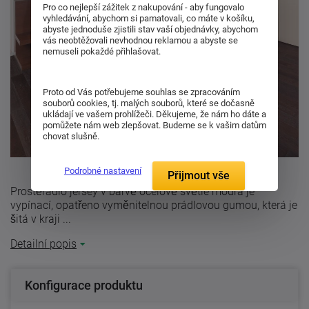
Pro co nejlepší zážitek z nakupování - aby fungovalo
vyhledávání, abychom si pamatovali, co máte v košíku,
abyste jednoduše zjistili stav vaší objednávky, abychom
vás neobtěžovali nevhodnou reklamou a abyste se
nemuseli pokaždé přihlašovat.
Proto od Vás potřebujeme souhlas se zpracováním
souborů cookies, tj. malých souborů, které se dočasně
ukládají ve vašem prohlížeči. Děkujeme, že nám ho dáte a
pomůžete nám web zlepšovat. Budeme se k vašim datům
chovat slušně.
Podrobné nastavení
Přijmout vše
Prostěradlo jersey v barvě ocelově světle modrá je
vypínací, opatřeno vyměnitelnou prádlovou gumou, která je
šitá v kraji ...
Detailní popis
Konfigurace produktu