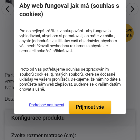
Aby web fungoval jak má (souhlas s
cookies)
doprava
Pro co nejlepší zážitek z nakupování - aby fungovalo
zdarma
vyhledávání, abychom si pamatovali, co máte v košíku,
abyste jednoduše zjistili stav vaší objednávky, abychom
vás neobtěžovali nevhodnou reklamou a abyste se
nemuseli pokaždé přihlašovat.
Proto od Vás potřebujeme souhlas se zpracováním
souborů cookies, tj. malých souborů, které se dočasně
Partnerská zdravotní matrace Samantha s hrubou 5 cm
ukládají ve vašem prohlížeči. Děkujeme, že nám ho dáte a
vrstvou z VISCO elastické paměťové pěny a speciálně
pomůžete nám web zlepšovat. Budeme se k vašim datům
tvarovaným pěnovým jádrem se 7 fyzio ...
chovat slušně.
Detailní popis
Podrobné nastavení
Přijmout vše
Konfigurace produktu
Zvolte rozměr matrace (cm):