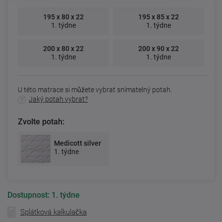
195 x 80 x 22
195 x 85 x 22
1. týdne
1. týdne
200 x 80 x 22
200 x 90 x 22
1. týdne
1. týdne
U této matrace si můžete vybrat snímatelný potah.
Jaký potah vybrat?
Zvolte potah:
Medicott silver
1. týdne
Dostupnost:
1. týdne
Splátková kalkulačka