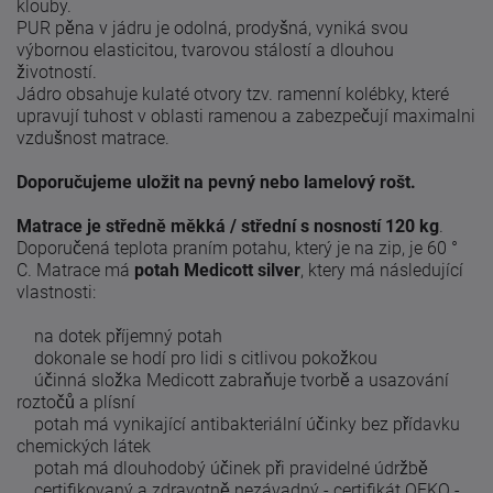
klouby.
PUR pěna v jádru je odolná, prodyšná, vyniká svou
výbornou elasticitou, tvarovou stálostí a dlouhou
životností.
Jádro obsahuje kulaté otvory tzv.
ramenní kolébky, které
upravují tuhost v oblasti ramenou a zabezpečují maximalni
vzdušnost matrace.
Doporučujeme uložit na pevný nebo lamelový rošt.
Matrace je středně měkká / střední s nosností 120 kg
.
Doporučená teplota praním potahu, který je na zip, je 60 °
C.
Matrace má
potah Medicott silver
, ktery má následující
vlastnosti:
na dotek příjemný potah
dokonale se hodí pro lidi s citlivou pokožkou
účinná složka Medicott zabraňuje tvorbě a usazování
roztočů a plísní
potah má vynikající antibakteriální účinky bez přídavku
chemických látek
potah má dlouhodobý účinek při pravidelné údržbě
certifikovaný a zdravotně nezávadný - certifikát OEKO -