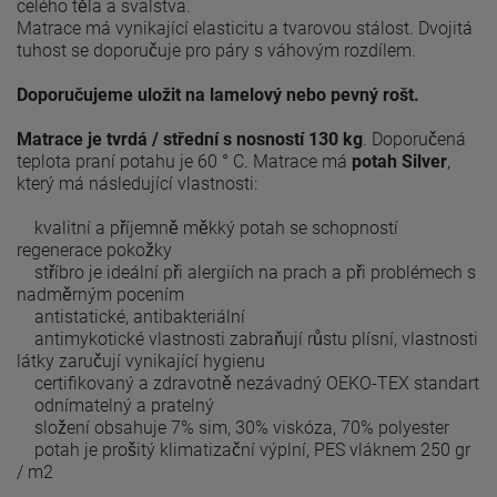
celého těla a svalstva.
Matrace má vynikající elasticitu a tvarovou stálost.
Dvojitá
tuhost se doporučuje pro páry s váhovým rozdílem.
Doporučujeme uložit na lamelový nebo pevný rošt.
Matrace je tvrdá / střední s nosností 130 kg
.
Doporučená
teplota praní potahu je 60 ° C.
Matrace má
potah Silver
,
který má následující vlastnosti:
kvalitní a příjemně měkký potah se schopností
regenerace pokožky
stříbro je ideální při alergiích na prach a při problémech s
nadměrným pocením
antistatické, antibakteriální
antimykotické vlastnosti zabraňují růstu plísní, vlastnosti
látky zaručují vynikající hygienu
certifikovaný a zdravotně nezávadný OEKO-TEX standart
odnímatelný a pratelný
složení obsahuje 7% sim, 30% viskóza, 70% polyester
potah je prošitý klimatizační výplní, PES vláknem 250 gr
/ m2