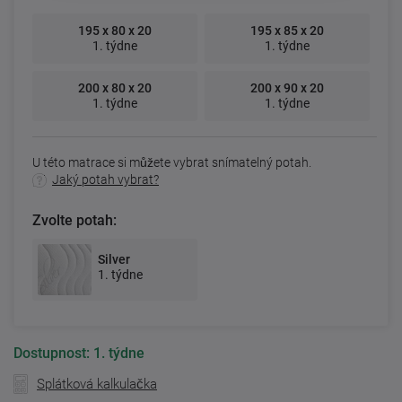
195 x 80 x 20
195 x 85 x 20
1. týdne
1. týdne
200 x 80 x 20
200 x 90 x 20
1. týdne
1. týdne
U této matrace si můžete vybrat snímatelný potah.
Jaký potah vybrat?
Zvolte potah:
Silver
1. týdne
Dostupnost:
1. týdne
Splátková kalkulačka