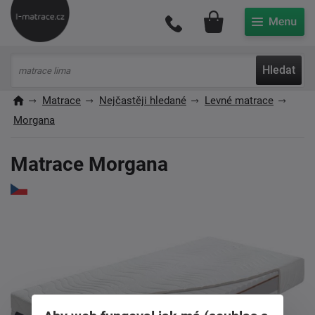
Můj účet
Hledat
Matrace
Nejčastěji hledané
Levné matrace
Morgana
Matrace Morgana