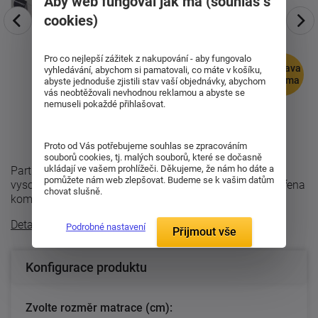
Aby web fungoval jak má (souhlas s
cookies)
Pro co nejlepší zážitek z nakupování - aby fungovalo
doprava
vyhledávání, abychom si pamatovali, co máte v košíku,
zdarma
abyste jednoduše zjistili stav vaší objednávky, abychom
vás neobtěžovali nevhodnou reklamou a abyste se
nemuseli pokaždé přihlašovat.
Proto od Vás potřebujeme souhlas se zpracováním
souborů cookies, tj. malých souborů, které se dočasně
ukládají ve vašem prohlížeči. Děkujeme, že nám ho dáte a
Partnerská, komfortní ortopedická matrace Morgana s
pomůžete nám web zlepšovat. Budeme se k vašim datům
vysoce kvalitní studené pěny s profilací. Matrace je tvořena
chovat slušně.
kombinací kvalitních HR ...
Detailní popis
Podrobné nastavení
Přijmout vše
Konfigurace produktu
Zvolte rozměr matrace (cm):