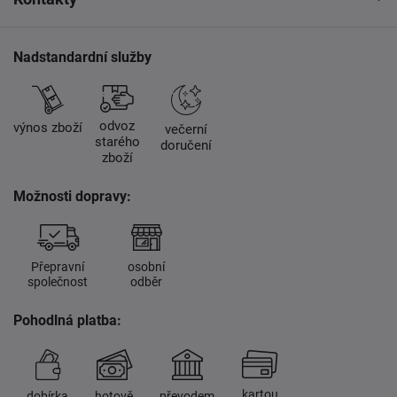
Nadstandardní služby
odvoz
výnos zboží
večerní
starého
doručení
zboží
Možnosti dopravy:
Přepravní
osobní
společnost
odběr
Pohodlná platba:
kartou
dobírka
hotově
převodem