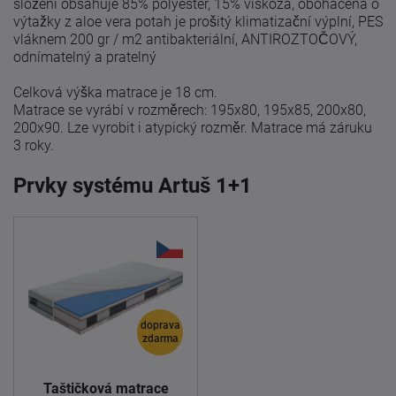
složení obsahuje 85% polyester, 15% viskóza, obohacená o
výtažky z aloe vera
potah je prošitý klimatizační výplní, PES
vláknem 200 gr / m2
antibakteriální, ANTIROZTOČOVÝ,
odnímatelný a pratelný
Celková výška matrace je 18 cm.
Matrace se vyrábí v rozměrech: 195x80, 195x85, 200x80,
200x90.
Lze vyrobit i atypický rozměr.
Matrace má záruku
3 roky.
Prvky systému Artuš 1+1
doprava
zdarma
Taštičková matrace