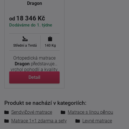
Dragon
18 346 Kč
od
Dodáváme do 1. týdne
Střední a Tvrdá
140 Kg
Ortopedická matrace
Dragon
představuje
vrchol pohodlí a kvality.
Díky ...
Detail
Produkt se nachází v kategoriích:
Sendvičové matrace
Matrace s línou pěnou
Matrace 1+1 zdarma a sety
Levné matrace