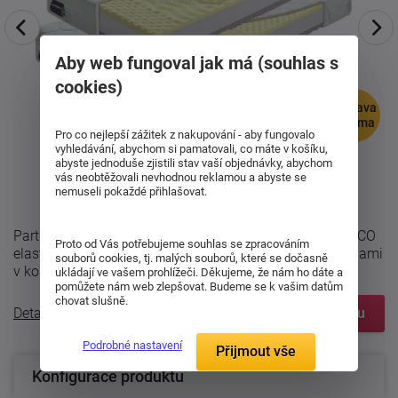
Aby web fungoval jak má (souhlas s
cookies)
doprava
zdarma
Pro co nejlepší zážitek z nakupování - aby fungovalo
vyhledávání, abychom si pamatovali, co máte v košíku,
abyste jednoduše zjistili stav vaší objednávky, abychom
vás neobtěžovali nevhodnou reklamou a abyste se
nemuseli pokaždé přihlašovat.
Partnerská sendvičová matrace Artuš v setu 1 + 1 z VISCO
Proto od Vás potřebujeme souhlas se zpracováním
elastické pěny (paměťová, líná) se 7 anatomickými zónami
souborů cookies, tj. malých souborů, které se dočasně
v kombinaci s jádrem PUR ...
ukládají ve vašem prohlížeči. Děkujeme, že nám ho dáte a
pomůžete nám web zlepšovat. Budeme se k vašim datům
chovat slušně.
Detailní popis
Zobrazit prvky systému
Podrobné nastavení
Přijmout vše
Konfigurace produktu