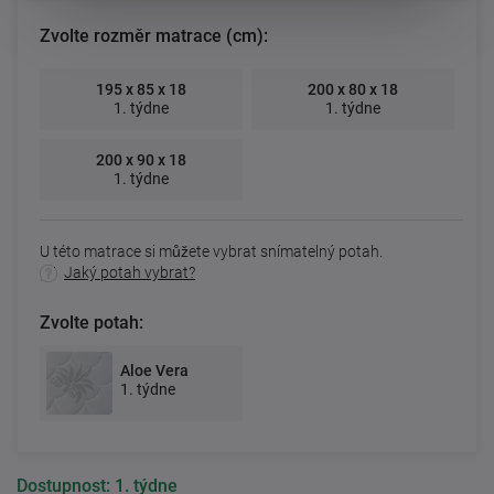
Zvolte rozměr matrace (cm):
195 x 85 x 18
200 x 80 x 18
1. týdne
1. týdne
200 x 90 x 18
1. týdne
U této matrace si můžete vybrat snímatelný potah.
Jaký potah vybrat?
Zvolte potah:
Aloe Vera
1. týdne
Dostupnost:
1. týdne