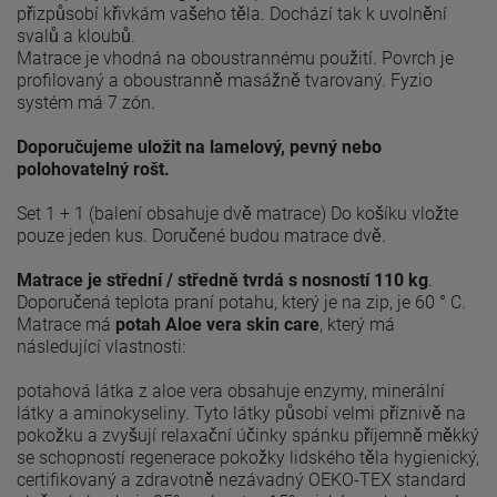
přizpůsobí křivkám vašeho těla.
Dochází tak k uvolnění
svalů a kloubů.
Matrace je vhodná na oboustrannému použití.
Povrch je
profilovaný a oboustranně masážně tvarovaný.
Fyzio
systém má 7 zón.
Doporučujeme uložit na lamelový, pevný nebo
polohovatelný rošt.
Set 1 + 1 (balení obsahuje dvě matrace) Do košíku vložte
pouze jeden kus.
Doručené budou matrace dvě.
Matrace je střední / středně tvrdá s nosností 110 kg
.
Doporučená teplota praní potahu, který je na zip, je 60 ° C.
Matrace má
potah Aloe vera skin care
, který má
následující vlastnosti:
potahová látka z aloe vera obsahuje enzymy, minerální
látky a aminokyseliny.
Tyto látky působí velmi příznivě na
pokožku a zvyšují relaxační účinky spánku
příjemně měkký
se schopností regenerace pokožky lidského těla
hygienický,
certifikovaný a zdravotně nezávadný OEKO-TEX standard