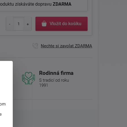
roduktu získáváte dopravu
ZDARMA
Vložit do košíku
Nechte si zavolat ZDARMA
Rodinná firma
S tradicí od roku
1991
hom
e