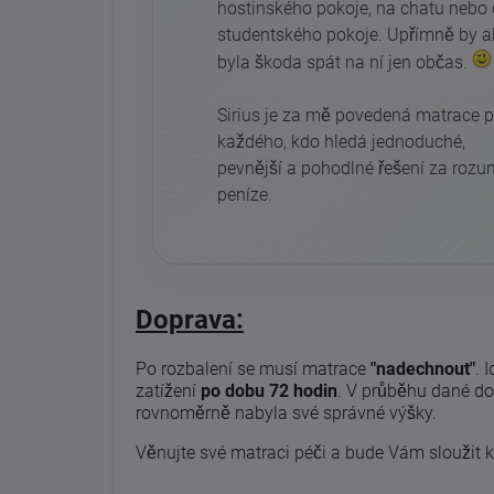
hostinského pokoje, na chatu nebo
studentského pokoje. Upřímně by a
byla škoda spát na ní jen občas.
Sirius je za mě povedená matrace p
každého, kdo hledá jednoduché,
pevnější a pohodlné řešení za roz
peníze.
Doprava:
Po rozbalení se musí matrace
"nadechnout"
. 
zatížení
po dobu 72 hodin
. V průběhu dané do
rovnoměrně nabyla své správné výšky.
Věnujte své matraci péči a bude Vám sloužit k