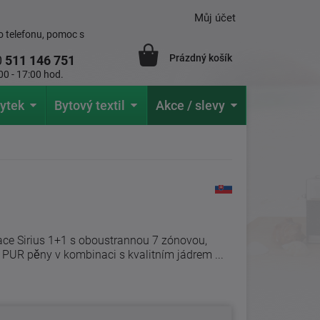
Můj účet
 telefonu, pomoc s
Prázdný košík
0
511 146 751
00 - 17:00 hod.
ytek
Bytový textil
Akce / slevy
ce Sirius 1+1 s oboustrannou 7 zónovou,
í PUR pěny v kombinaci s kvalitním jádrem ...