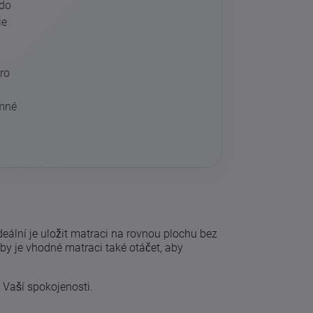
 do
le
ro
umné
Ideální je uložit matraci na rovnou plochu bez
by je vhodné matraci také otáčet, aby
 Vaší spokojenosti.