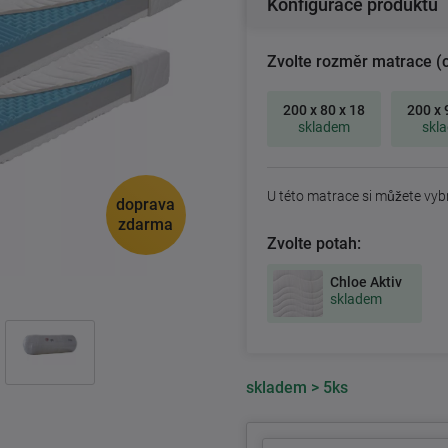
Konfigurace produktu
Zvolte rozměr matrace (
200 x 80 x 18
200 x 
skladem
skl
U této matrace si můžete vyb
doprava
zdarma
Zvolte potah:
Chloe Aktiv
skladem
skladem
> 5ks