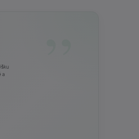
ýšku
ě a