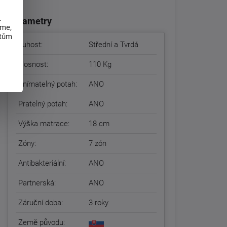
.
Parametry
eme,
atům
Tuhost:
Střední a Tvrdá
Nosnost:
110 Kg
Snímatelný potah:
ANO
Pratelný potah:
ANO
Výška matrace:
18 cm
Zóny:
7 zón
Antibakteriální:
ANO
Partnerská:
ANO
Záruční doba:
3 roky
Země původu: