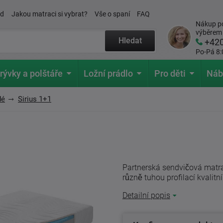
ád
Jakou matraci si vybrat?
Vše o spaní
FAQ
Nákup po
výběrem
Hledat
+42
Po-Pá 8:
rývky a polštáře
Ložní prádlo
Pro děti
Náb
dé
Sirius 1+1
Partnerská sendvičová matra
různě tuhou profilací kvalitn
Detailní popis