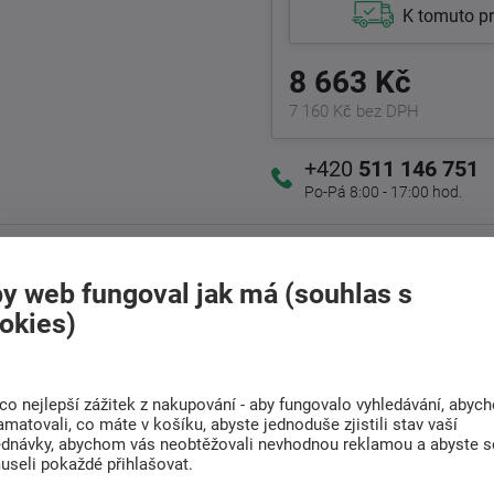
K tomuto p
8 663 Kč
7 160 Kč bez DPH
+420
511 146 751
Po-Pá 8:00 - 17:00 hod.
Doprava
Rádi poradíme s
y web fungoval jak má (souhlas s
ZDARMA
výběrem
okies)
Při nákupu nad 6 000
Najděte vhodnou matraci
Kč
co nejlepší zážitek z nakupování - aby fungovalo vyhledávání, abyc
amatovali, co máte v košíku, abyste jednoduše zjistili stav vaší
ednávky, abychom vás neobtěžovali nevhodnou reklamou a abyste s
(1)
Nejčastější dotazy (3)
useli pokaždé přihlašovat.