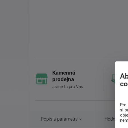
Kamenná
Ab
prodejna
co
Jsme tu pro Vás
Pro 
si p
obj
Popis a parametry
Hodnocení 
nem