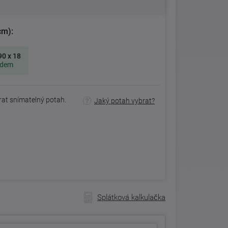
cm):
90 x 18
adem
rat snímatelný potah.
Jaký potah vybrat?
Splátková kalkulačka