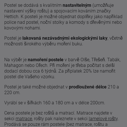
Postel se dodává s kvalitním
nastavitelným
(umožňuje
nastavení výšky roštu) a spojovacím kováním značky
Hettich. K posteli je možné objednat doplňky jako například
police nad postel, noční stolky a komody s dřevěnými nebo
kovovými nohami.
Postel je
lakovaná nezávadnými ekologickými laky
, včetně
možnosti širokého výběru moření buku.
Na výběr je
namoření postele
v barvě Olše, Třešeň. Tabák,
Mahagon nebo Ořech. Při moření je třeba počítat s delší
dodací dobou cca 6 týdnů. Za příplatek 20% lze namořit
postel dle Vašeho vzorku.
Postel je také možné objednat v
prodloužené délce
210 a
220 cm.
Vyrábí se v šířkách 160 a 180 cm a v délce 200cm.
Cena postele je bez roštů a matrací. Matrace najdete v
sekci
matrace
, rošty pak naleznete v sekci
lamelové rošty
.
Prodává se pouze rám postele (bez matrace, roštu a