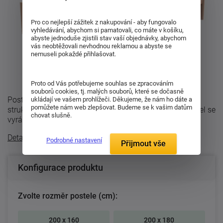
Pro co nejlepší zážitek z nakupování - aby fungovalo
vyhledávání, abychom si pamatovali, co máte v košíku,
abyste jednoduše zjistili stav vaší objednávky, abychom
vás neobtěžovali nevhodnou reklamou a abyste se
nemuseli pokaždé přihlašovat.
Proto od Vás potřebujeme souhlas se zpracováním
souborů cookies, tj. malých souborů, které se dočasně
Postel se vyrábí v provedení buk-cink nebo dub se
ukládají ve vašem prohlížeči. Děkujeme, že nám ho dáte a
pomůžete nám web zlepšovat. Budeme se k vašim datům
strukturou dřeva moderního parketového designu. Postel se
chovat slušně.
vyrábí z bukového nebo dubového ...
Detailní popis
Podrobné nastavení
Přijmout vše
Konfigurace produktu
Zvolte rozměr postele (cm):
200 x 160
200 x 180