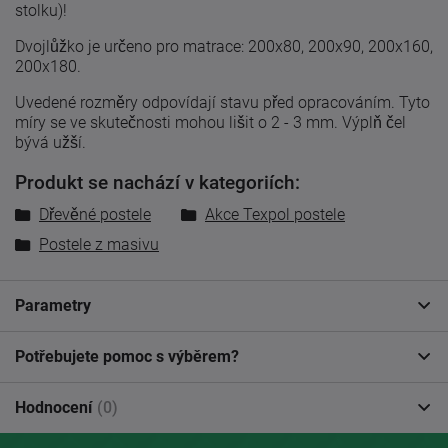
stolku)!
Dvojlůžko je určeno pro matrace: 200x80, 200x90, 200x160,
200x180.
Uvedené
rozměry odpovídají
stavu
před
opracováním
.
Tyto
míry
se
ve skutečnosti
mohou lišit
o 2
-
3
mm. Výplň čel
bývá užší.
Produkt se nachází v kategoriích:
Dřevěné postele
Akce Texpol postele
Postele z masivu
Parametry
Potřebujete pomoc s výběrem?
Hodnocení
(0)