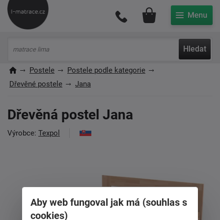
Můj účet
Hledat
Postele
Postele podle kategorie
Dřevěné postele
Jana
Dřevěná postel Jana
Výrobce:
Texpol
Aby web fungoval jak má (souhlas s
cookies)