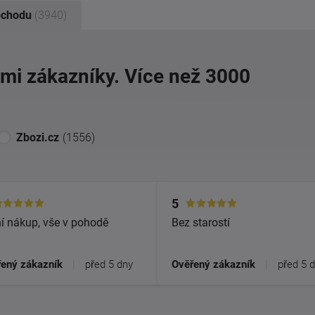
bchodu
(3940)
imi zákazníky. Více než 3000
Zbozi.cz
(1556)
5
í nákup, vše v pohodě
Bez starostí
ený zákazník
|
před 5 dny
Ověřený zákazník
|
před 5 