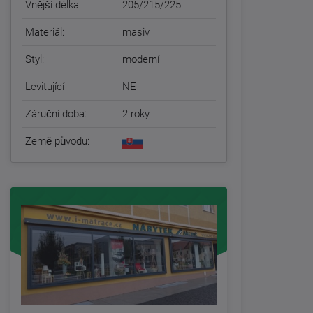
Vnější délka:
205/215/225
Materiál:
masiv
Styl:
moderní
Levitující
NE
Záruční doba:
2 roky
Země původu: