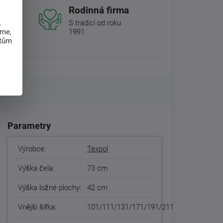
Rodinná firma
.
S tradicí od roku
eme,
1991
atům
Parametry
Výrobce:
Texpol
Výška čela:
73 cm
Výška ložné plochy:
42 cm
Vnější šířka:
101/111/131/171/191/211