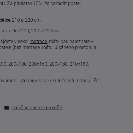
dnů. Za příplatek 15% lze namořit postel
délce
210 a 220 cm.
m a v délce 200, 210 a 220cm.
najdete v sekci
matrace
, rošty pak naleznete v
tele (bez matrace, roštu, úložného prostoru a
0x90, 200x100, 200x160, 200x180, 210x180,
cováním
.
Tyto
míry
se
ve skutečnosti
mohou lišit
Dřevěné postele pro děti