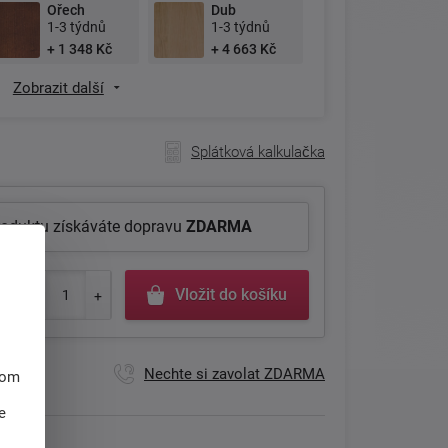
Ořech
Dub
1-3 týdnů
1-3 týdnů
+ 1 348 Kč
+ 4 663 Kč
Zobrazit další
Splátková kalkulačka
roduktu získáváte dopravu
ZDARMA
Vložit do košíku
Nechte si zavolat ZDARMA
hom
e