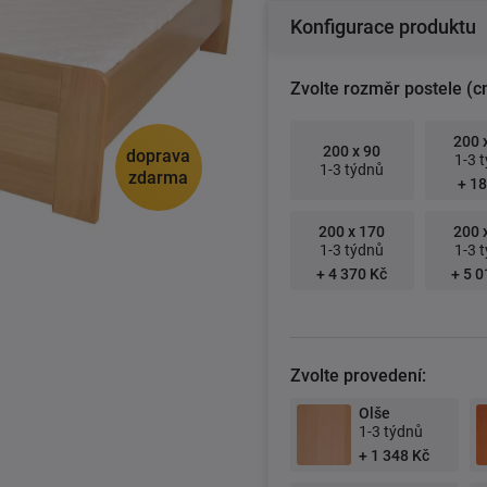
Konfigurace produktu
Zvolte rozměr postele (c
200 
200 x 90
doprava
1-3 
1-3 týdnů
zdarma
+ 18
200 x 170
200 
1-3 týdnů
1-3 
+ 4 370 Kč
+ 5 0
Zvolte provedení:
Olše
1-3 týdnů
+ 1 348 Kč