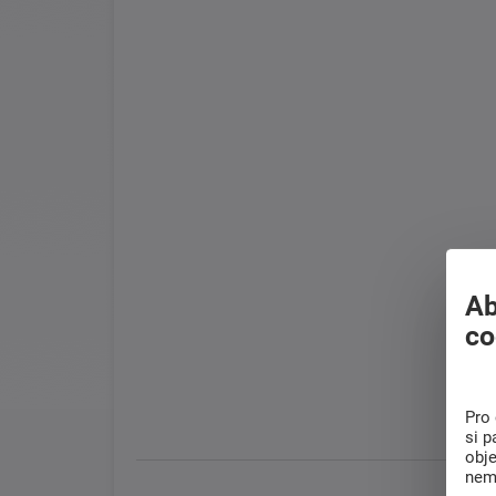
Ab
co
Pro 
si p
obj
nem