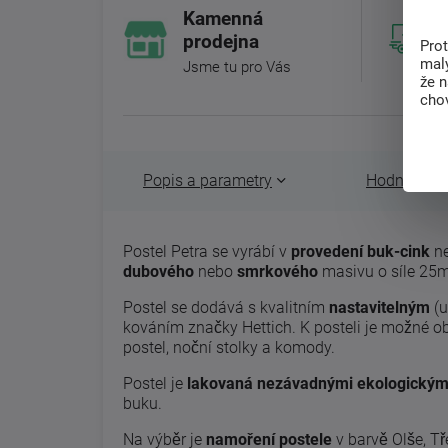
Kamenná
prodejna
Pro
malý
Jsme tu pro Vás
že 
chov
Popis a parametry
Hodnocení 
Postel Petra se vyrábí v
provedení buk-cink
ne
dubového
nebo
smrkového
masivu o síle 25
Postel se dodává s kvalitním
nastavitelným
(u
kováním značky Hettich. K posteli je možné ob
postel, noční stolky a komody.
Postel je
lakovaná nezávadnými ekologickými
buku.
Na výběr je
namoření postele
v barvě Olše, T