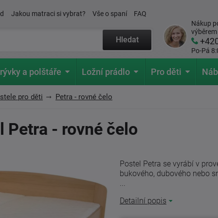
ád
Jakou matraci si vybrat?
Vše o spaní
FAQ
Nákup po
výběrem
Hledat
+42
Po-Pá 8:
rývky a polštáře
Ložní prádlo
Pro děti
Náb
tele pro děti
Petra - rovné čelo
 Petra - rovné čelo
Postel Petra se vyrábí v pro
bukového, dubového nebo s
...
Detailní popis