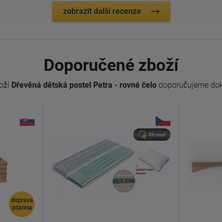
zobrazit další recenze
Doporučené zboží
oží
Dřevěná dětská postel Petra - rovné čelo
doporučujeme dok
30 nocí
doprava
zdarma