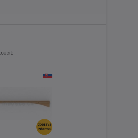
oupit:
doprava
zdarma