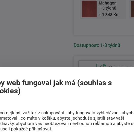
Mahagon
1-3 týdnů
+ 1 348 Kč
Dostupnost:
1-3 týdnů
K tomuto p
y web fungoval jak má (souhlas s
13 474 Kč
okies)
11 136 Kč bez DPH
+420
511 146 751
co nejlepší zážitek z nakupování - aby fungovalo vyhledávání, abyc
Po-Pá 8:00 - 17:00 hod.
amatovali, co máte v košíku, abyste jednoduše zjistili stav vaší
ednávky, abychom vás neobtěžovali nevhodnou reklamou a abyste s
useli pokaždé přihlašovat.