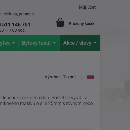
Můj účet
 telefonu, pomoc s
Prázdný košík
0
511 146 751
00 - 17:00 hod.
ytek
Bytový textil
Akce / slevy
Výrobce:
Texpol
vedení buk-cink nebo dub. Postel se vyrábí z
mrkového masivu o síle 25mm s rovným nebo