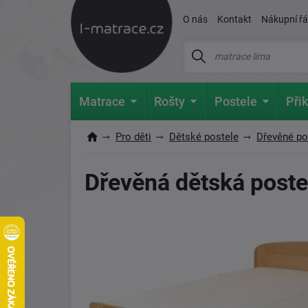
O nás
Kontakt
Nákupní ř
Matrace
Rošty
Postele
Přik
Pro děti
Dětské postele
Dřevěné pos
Dřevěná dětská postel