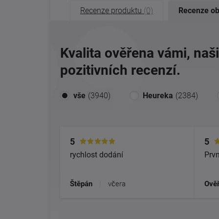
Recenze produktu
(0)
Recenze o
Kvalita ověřena vámi, naš
pozitivních recenzí.
vše
(3940)
Heureka
(2384)
5
5
rychlost dodání
Prvn
Štěpán
|
včera
Ověř