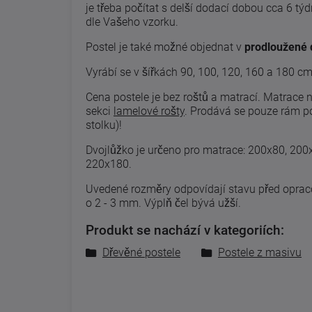
je třeba počítat s delší dodací dobou cca 6 tý
dle Vašeho vzorku.
Postel je také možné objednat v
prodloužené 
Vyrábí se v šířkách 90, 100, 120, 160 a 180 c
Cena postele je bez roštů a matrací. Matrace 
sekci
lamelové rošty
.
Prodává se pouze rám pos
stolku)!
Dvojlůžko je určeno pro matrace: 200x80, 20
220x180.
Uvedené
rozměry odpovídají
stavu
před
opra
o 2
-
3
mm. Výplň čel bývá užší.
Produkt se nachází v kategoriích:
Dřevěné postele
Postele z masivu