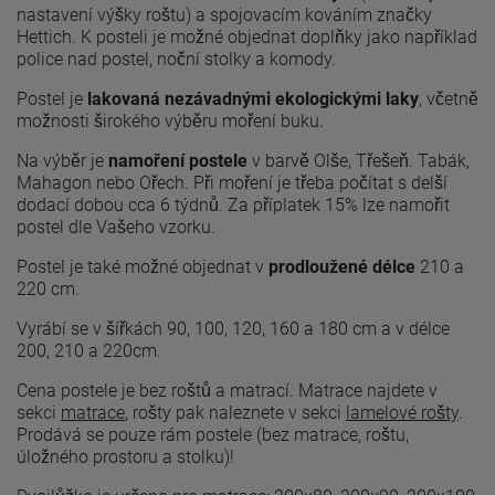
nastavení výšky roštu) a spojovacím kováním značky
Hettich. K posteli je možné objednat doplňky jako například
police nad postel, noční stolky a komody.
Postel je
lakovaná nezávadnými ekologickými laky
, včetně
možnosti širokého výběru moření buku.
Na výběr je
namoření postele
v barvě Olše, Třešeň. Tabák,
Mahagon nebo Ořech. Při moření je třeba počítat s delší
dodací dobou cca 6 týdnů. Za příplatek 15% lze namořit
postel dle Vašeho vzorku.
Postel je také možné objednat v
prodloužené délce
210 a
220 cm.
Vyrábí se v šířkách 90, 100, 120, 160 a 180 cm a v délce
200, 210 a 220cm.
Cena postele je bez roštů a matrací. Matrace najdete v
sekci
matrace
, rošty pak naleznete v sekci
lamelové rošty
.
Prodává se pouze rám postele (bez matrace, roštu,
úložného prostoru a stolku)!