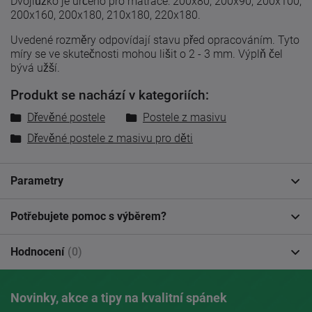
Dvojlůžko je určeno pro matrace: 200x80, 200x90, 200x100,
200x160, 200x180, 210x180, 220x180.
Uvedené
rozměry odpovídají
stavu
před
opracováním
.
Tyto
míry
se
ve skutečnosti
mohou lišit
o 2
-
3
mm. Výplň čel
bývá užší.
Produkt se nachází v kategoriích:
Dřevěné postele
Postele z masivu
Dřevěné postele z masivu pro děti
Parametry
Potřebujete pomoc s výběrem?
Hodnocení
(0)
Novinky, akce a tipy na kvalitní spánek