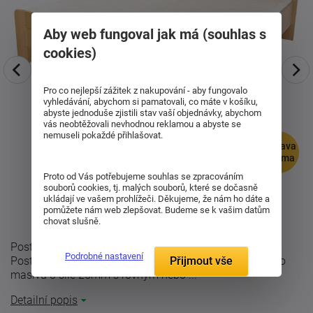
Aby web fungoval jak má (souhlas s
cookies)
Pro co nejlepší zážitek z nakupování - aby fungovalo
vyhledávání, abychom si pamatovali, co máte v košíku,
abyste jednoduše zjistili stav vaší objednávky, abychom
vás neobtěžovali nevhodnou reklamou a abyste se
nemuseli pokaždé přihlašovat.
doprava
zdarma
Proto od Vás potřebujeme souhlas se zpracováním
souborů cookies, tj. malých souborů, které se dočasně
ukládají ve vašem prohlížeči. Děkujeme, že nám ho dáte a
pomůžete nám web zlepšovat. Budeme se k vašim datům
chovat slušně.
Postel Petra se vyrábí v provedení buk-cink nebo dub.
Podrobné nastavení
Přijmout vše
Postel se vyrábí z bukového, dubového nebo smrkového
masivu o síle 25mm s rovným nebo ...
Detailní popis