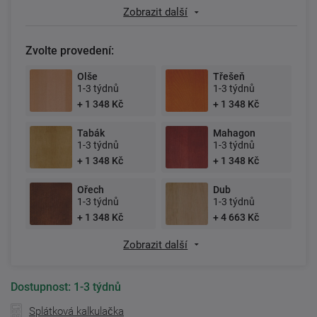
Zobrazit další
Zvolte provedení:
Olše
Třešeň
1-3 týdnů
1-3 týdnů
+ 1 348 Kč
+ 1 348 Kč
Tabák
Mahagon
1-3 týdnů
1-3 týdnů
+ 1 348 Kč
+ 1 348 Kč
Ořech
Dub
1-3 týdnů
1-3 týdnů
+ 1 348 Kč
+ 4 663 Kč
Zobrazit další
Dostupnost:
1-3 týdnů
Splátková kalkulačka