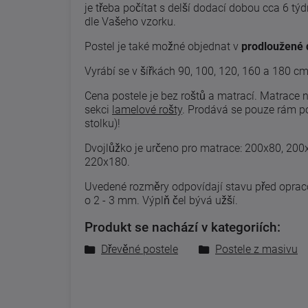
je třeba počítat s delší dodací dobou cca 6 tý
dle Vašeho vzorku.
Postel je také možné objednat v
prodloužené 
Vyrábí se v šířkách 90, 100, 120, 160 a 180 c
Cena postele je bez roštů a matrací. Matrace 
sekci
lamelové rošty
.
Prodává se pouze rám pos
stolku)!
Dvojlůžko je určeno pro matrace: 200x80, 20
220x180.
Uvedené
rozměry odpovídají
stavu
před
opra
o 2
-
3
mm. Výplň čel bývá užší.
Produkt se nachází v kategoriích:
Dřevěné postele
Postele z masivu