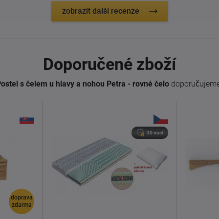
zobrazit další recenze
Doporučené zboží
ostel s čelem u hlavy a nohou Petra - rovné čelo
doporučujeme
30 nocí
doprava
zdarma