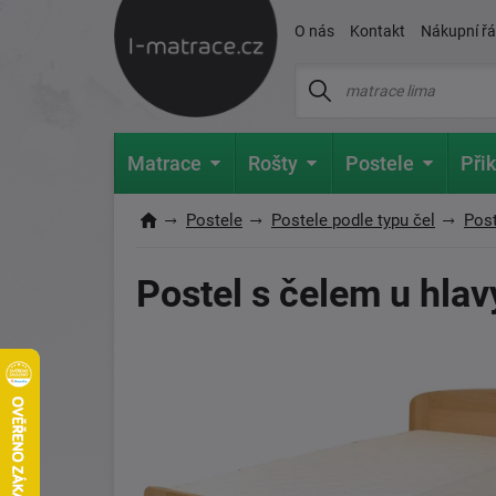
O nás
Kontakt
Nákupní ř
Matrace
Rošty
Postele
Přik
Postele
Postele podle typu čel
Post
Postel s čelem u hlav