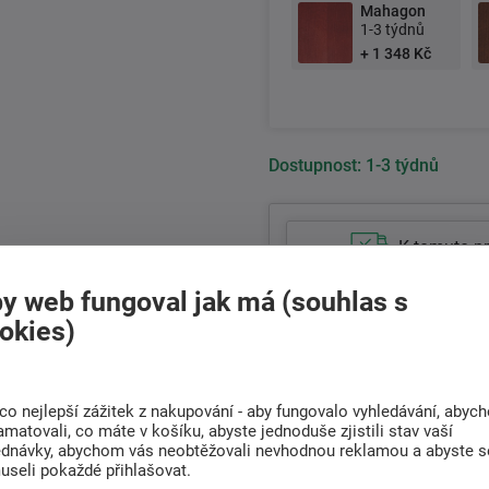
Mahagon
1-3 týdnů
+ 1 348 Kč
Dostupnost:
1-3 týdnů
K tomuto p
y web fungoval jak má (souhlas s
13 474 Kč
okies)
11 136 Kč bez DPH
+420
511 146 751
co nejlepší zážitek z nakupování - aby fungovalo vyhledávání, abyc
Po-Pá 8:00 - 17:00 hod.
amatovali, co máte v košíku, abyste jednoduše zjistili stav vaší
ednávky, abychom vás neobtěžovali nevhodnou reklamou a abyste s
useli pokaždé přihlašovat.