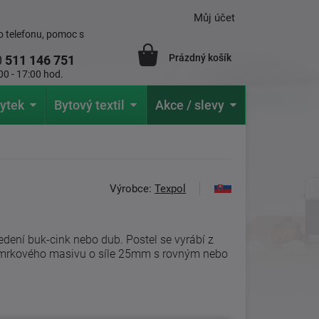
Můj účet
 telefonu, pomoc s
Prázdný košík
0
511 146 751
00 - 17:00 hod.
ytek
Bytový textil
Akce / slevy
Výrobce:
Texpol
vedení buk-cink nebo dub. Postel se vyrábí z
mrkového masivu o síle 25mm s rovným nebo