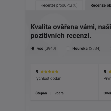
Recenze produktu
(0)
Recenze o
Kvalita ověřena vámi, naš
pozitivních recenzí.
vše
(3940)
Heureka
(2384)
5
5
rychlost dodání
Prvn
Štěpán
|
včera
Ověř