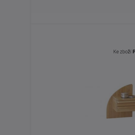
Ke zboží
P