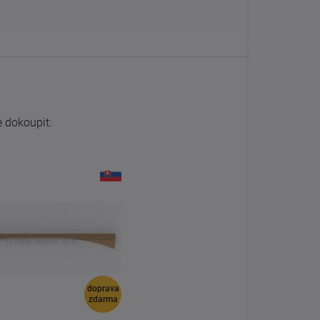
 dokoupit:
doprava
zdarma