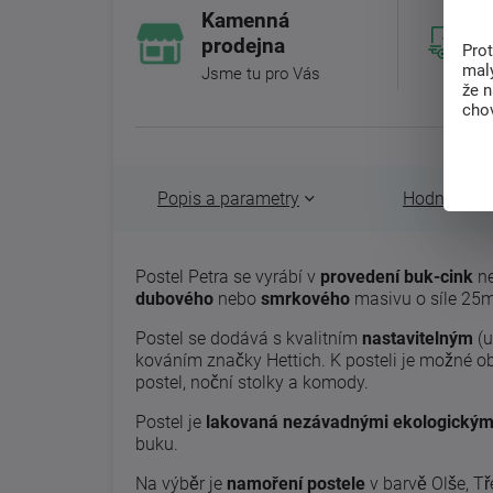
Kamenná
prodejna
Pro
malý
Jsme tu pro Vás
že 
chov
Popis a parametry
Hodnocení 
Postel Petra se vyrábí v
provedení buk-cink
ne
dubového
nebo
smrkového
masivu o síle 25
Postel se dodává s kvalitním
nastavitelným
(u
kováním značky Hettich. K posteli je možné ob
postel, noční stolky a komody.
Postel je
lakovaná nezávadnými ekologickými
buku.
Na výběr je
namoření postele
v barvě Olše, T