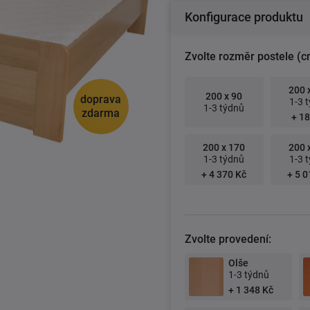
Konfigurace produktu
Zvolte rozměr postele (c
200 
200 x 90
doprava
1-3 
1-3 týdnů
zdarma
+ 18
200 x 170
200 
1-3 týdnů
1-3 
+ 4 370 Kč
+ 5 0
Zvolte provedení:
Olše
1-3 týdnů
+ 1 348 Kč