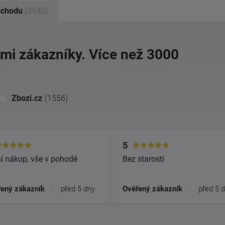
bchodu
(3940)
imi zákazníky. Více než 3000
Zbozi.cz
(1556)
5
í nákup, vše v pohodě
Bez starostí
ený zákazník
|
před 5 dny
Ověřený zákazník
|
před 5 