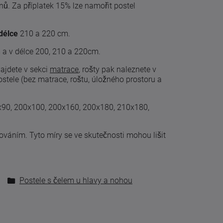
dnů. Za příplatek 15% lze namořit postel
délce
210 a 220 cm.
m a v délce 200, 210 a 220cm.
najdete v sekci
matrace
, rošty pak naleznete v
tele (bez matrace, roštu, úložného prostoru a
0x90, 200x100, 200x160, 200x180, 210x180,
cováním
.
Tyto
míry
se
ve skutečnosti
mohou lišit
Postele s čelem u hlavy a nohou