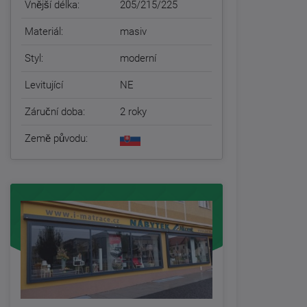
Vnější délka:
205/215/225
Materiál:
masiv
Styl:
moderní
Levitující
NE
Záruční doba:
2 roky
Země původu: