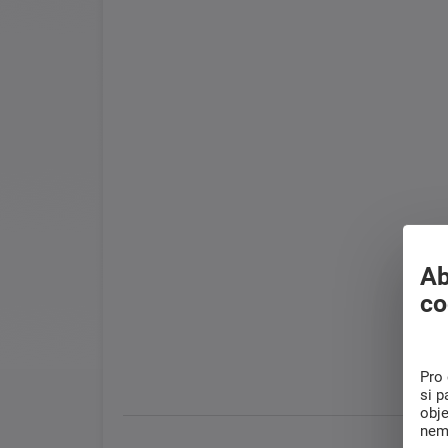
Ab
co
Pro 
si p
obj
nem