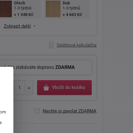
Ořech
Dub
1-3 týdnů
1-3 týdnů
+ 1 348 Kč
+ 4 663 Kč
Zobrazit další
Splátková kalkulačka
roduktu získáváte dopravu
ZDARMA
Vložit do košíku
Nechte si zavolat ZDARMA
hom
e