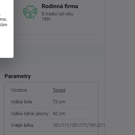
Rodinná firma
.
S tradicí od roku
eme,
1991
atům
Parametry
Výrobce:
Texpol
Výška čela:
73 cm
Výška ložné plochy:
42 cm
Vnější šířka:
101/111/131/171/191/211