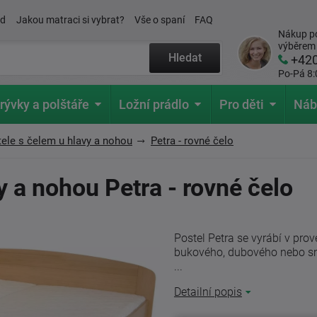
ád
Jakou matraci si vybrat?
Vše o spaní
FAQ
Nákup po
výběrem
Hledat
+42
Po-Pá 8:
rývky a polštáře
Ložní prádlo
Pro děti
Náb
ele s čelem u hlavy a nohou
Petra - rovné čelo
y a nohou Petra - rovné čelo
Postel Petra se vyrábí v pro
bukového, dubového nebo s
...
Detailní popis