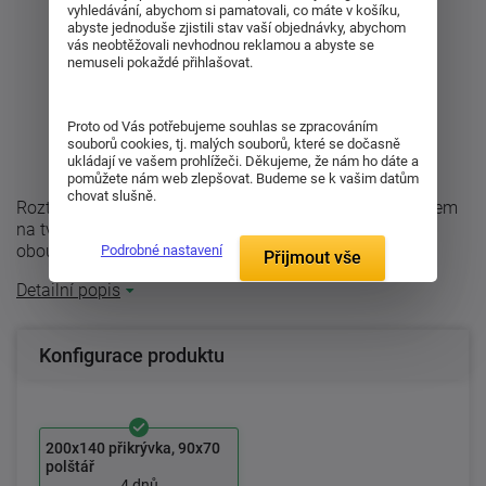
vyhledávání, abychom si pamatovali, co máte v košíku,
abyste jednoduše zjistili stav vaší objednávky, abychom
vás neobtěžovali nevhodnou reklamou a abyste se
nemuseli pokaždé přihlašovat.
Proto od Vás potřebujeme souhlas se zpracováním
souborů cookies, tj. malých souborů, které se dočasně
ukládají ve vašem prohlížeči. Děkujeme, že nám ho dáte a
pomůžete nám web zlepšovat. Budeme se k vašim datům
chovat slušně.
Roztomilé povlečení Ježeček fototisk Usínejte s úsměvem
na tváři a pohledem na roztomilého ježka. Povlečení je
oboustranné a můžete volit ...
Podrobné nastavení
Přijmout vše
Detailní popis
Konfigurace produktu
200x140 přikrývka, 90x70
polštář
4 dnů