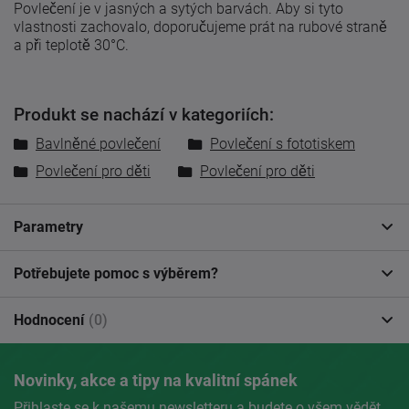
Povlečení je v jasných a sytých barvách. Aby si tyto
vlastnosti zachovalo, doporučujeme prát na rubové straně
a při teplotě 30°C.
Produkt se nachází v kategoriích:
Bavlněné povlečení
Povlečení s fototiskem
Povlečení pro děti
Povlečení pro děti
Parametry
Potřebujete pomoc s výběrem?
Hodnocení
(0)
Novinky, akce a tipy na kvalitní spánek
Přihlaste se k našemu newsletteru a budete o všem vědět