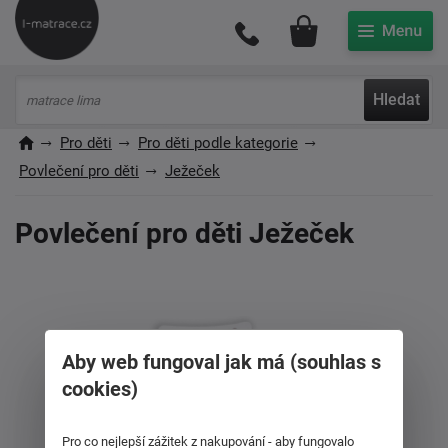
Můj účet
Hledat
Pro děti
Pro děti podle kategorie
Povlečení pro děti
Ježeček
Povlečení pro děti Ježeček
Aby web fungoval jak má (souhlas s
cookies)
Pro co nejlepší zážitek z nakupování - aby fungovalo