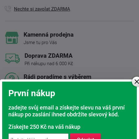
Nechte si zavolat ZDARMA
Kamenná prodejna
Jsme tu pro Vás
Doprava ZDARMA
Při nákupu nad 6 000 Kč
Rádi poradíme s výběrem
Najděte vhodnou matraci
První nákup
Rodinná firma
S tradicí od roku 1991
zadejte svůj email a získejte slevu na váš první
nákup po zaslání ihned obdržíte slevový kód.
Získejte 250 Kč na váš nákup
Popis produktu