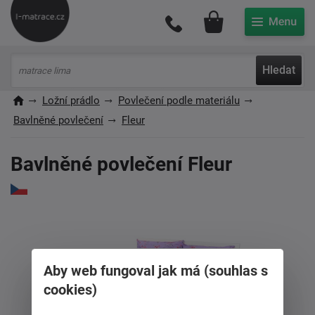
Můj účet
Hledat
Ložní prádlo
Povlečení podle materiálu
Bavlněné povlečení
Fleur
Bavlněné povlečení Fleur
Aby web fungoval jak má (souhlas s
cookies)