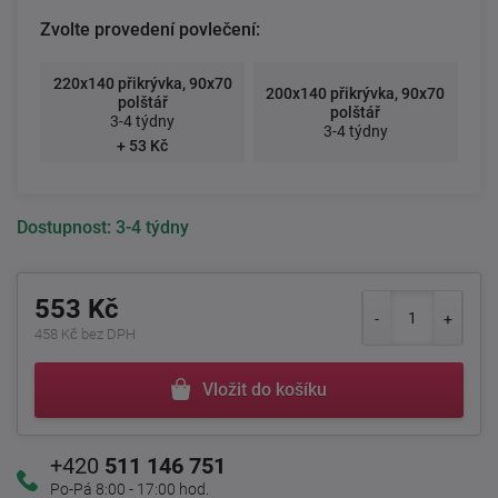
Zvolte provedení povlečení:
220x140 přikrývka, 90x70
200x140 přikrývka, 90x70
polštář
polštář
3-4 týdny
3-4 týdny
+ 53 Kč
Dostupnost:
3-4 týdny
553 Kč
458 Kč bez DPH
Vložit do košíku
+420
511 146 751
Po-Pá 8:00 - 17:00 hod.