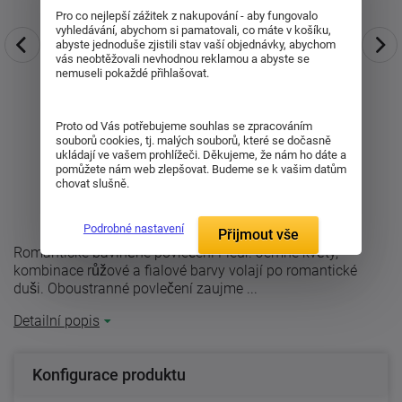
Pro co nejlepší zážitek z nakupování - aby fungovalo
vyhledávání, abychom si pamatovali, co máte v košíku,
abyste jednoduše zjistili stav vaší objednávky, abychom
vás neobtěžovali nevhodnou reklamou a abyste se
nemuseli pokaždé přihlašovat.
Proto od Vás potřebujeme souhlas se zpracováním
souborů cookies, tj. malých souborů, které se dočasně
ukládají ve vašem prohlížeči. Děkujeme, že nám ho dáte a
pomůžete nám web zlepšovat. Budeme se k vašim datům
chovat slušně.
Podrobné nastavení
Přijmout vše
Romantické bavlněné povlečení Fleur. Jemné květy,
kombinace růžové a fialové barvy volají po romantické
duši. Oboustranné povlečení zaujme ...
Detailní popis
Konfigurace produktu