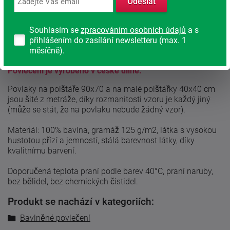
Odeslat
Romantické bavlněné povlečení Fleur.
Souhlasím se
zpracováním osobních údajů
a s
Jemné květy, kombinace růžové a fialové barvy volají po
přihlášením do zasílání newsletteru (max. 1
romantické duši. Oboustranné povlečení zaujme mladou
měsíčně).
dívku, maminku i babičku.
Povlečení je vyrobeno v české dílně.
Povlaky na polštáře 90x70 a na malé polštářky 40x40 cm
jsou šité z metráže, díky rozmanitosti vzoru je každý jiný
(může se stát, že na povlaku nebude žádný vzor).
Materiál: 100% bavlna, gramáž 125 g/m2, látka s vysokou
hustotou přízí a jemností, stálá barevnost látky, díky
kvalitnímu barvení.
Doporučená teplota praní podle barev 40°C, praní naruby,
bez bělidel, bez chemických čistidel.
Produkt se nachází v kategoriích:
Bavlněné povlečení