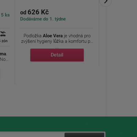
626 Kč
od
182 Kč
 5 ks
od
Dodáváme do 1. týdne
Podložka
Aloe Vera
je vhodná pro
Kvalitní jersey 
zvýšení hygieny lůžka a komfortu při
barvy. Jersey p
5 zón
...
rma
.
Detail
D
 Nora