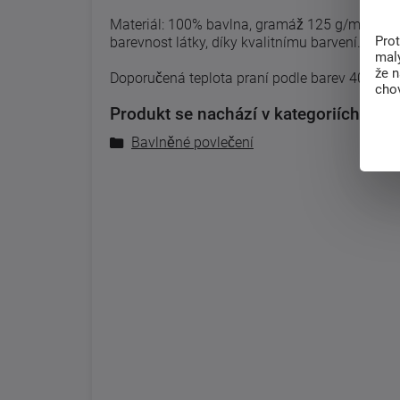
Materiál: 100% bavlna, gramáž 125 g/m2, látka
Pro
barevnost látky, díky kvalitnímu barvení.
malý
že 
Doporučená teplota praní podle barev 40°C, pra
chov
Produkt se nachází v kategoriích:
Bavlněné povlečení