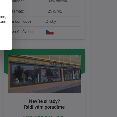
Materiál:
100% bavlna
Gramáž:
125 g/m2
.
eme,
atům
Záruční doba:
2 roky
Země původu:
Nevíte si rady?
Rádi vám poradíme