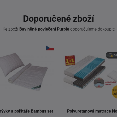
Doporučené zboží
Ke zboží
Bavlněné povlečení Purple
doporučujeme dokoupit:
30
do
zd
rývky a polštáře Bambus set
Polyuretanová matrace No