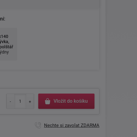
ní:
x140
ývka,
polštář
týdny
Vložit do košíku
Nechte si zavolat ZDARMA