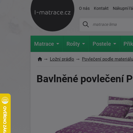
O nás
Kontakt
Nákupní ř
Matrace
Rošty
Postele
Přik
Ložní prádlo
Povlečení podle materiál
Bavlněné povlečení P