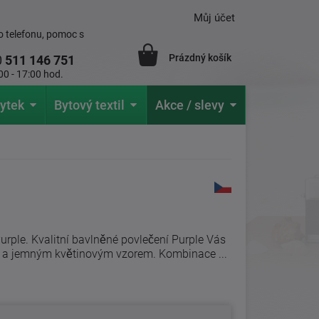
Můj účet
 telefonu, pomoc s
Prázdný košík
0
511 146 751
00 - 17:00 hod.
ytek
Bytový textil
Akce / slevy
rple. Kvalitní bavlněné povlečení Purple Vás
i a jemným květinovým vzorem. Kombinace ...