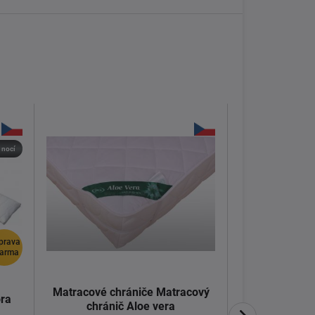
 nocí
prava
arma
Matracové chrániče Matracový
Prostěradlo J
ra
chránič Aloe vera
b