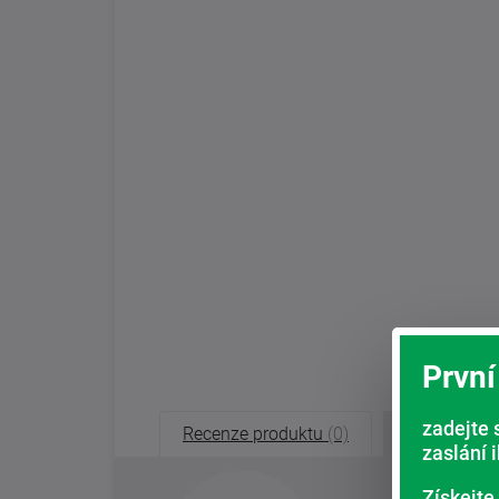
První
zadejte 
Recenze produktu
(0)
Recenze o
zaslání 
Získejte