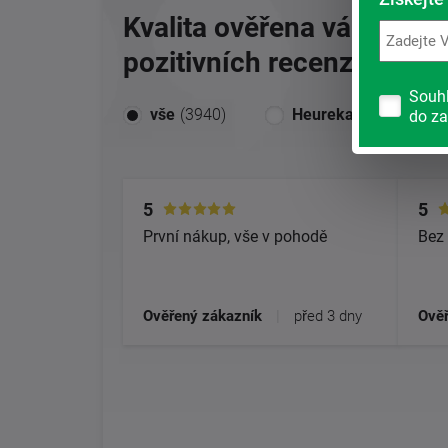
Kvalita ověřena vámi, naš
pozitivních recenzí.
Souh
vše
(3940)
Heureka
(2384)
do za
5
5
První nákup, vše v pohodě
Bez 
Ověřený zákazník
|
před 3 dny
Ověř