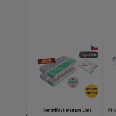
30 nocí
doprava
zdarma
štář Purple
Sendvičová matrace Lima
Přik