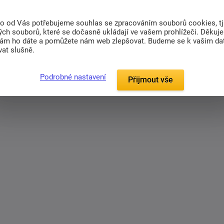
 s vysokou hustotou přízí a jemností, stálá
to od Vás potřebujeme souhlas se zpracováním souborů cookies, tj
ch souborů, které se dočasně ukládají ve vašem prohlížeči. Děkuj
nám ho dáte a pomůžete nám web zlepšovat. Budeme se k vašim d
ní naruby, bez bělidel, bez chemických čistidel.
at slušně.
Podrobné nastavení
Přijmout vše