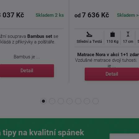
3 037 Kč
7 636 Kč
Skladem 2 ks
Skladem >
od
žní souprava
Bambus set
se
kládá z přikrývky a polštáře.
Střední a Tvrdá
110 Kg
17 cm
Matrace Nora
v akci 1+1 zda
Bambus je ...
Vzdušné matrace dvojí tuhosti.
je ...
Detail
Detail
 tipy na kvalitní spánek