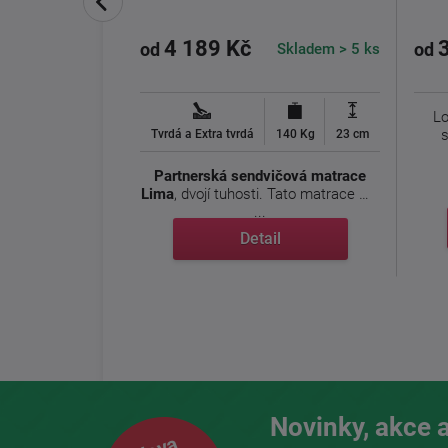
4 189 Kč
me do 3-4 týdny
Skladem > 5 ks
od
od
vlečení Purple.
Lo
s
Tvrdá a Extra tvrdá
140 Kg
23 cm
lečení Purple ...
Partnerská sendvičová matrace
Lima
, dvojí tuhosti. Tato matrace má
l
...
Detail
Novinky, akce a