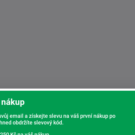
 nákup
svůj email a získejte slevu na váš první nákup po
bchodu
(3940)
ihned obdržíte slevový kód.
 250 Kč na váš nákup