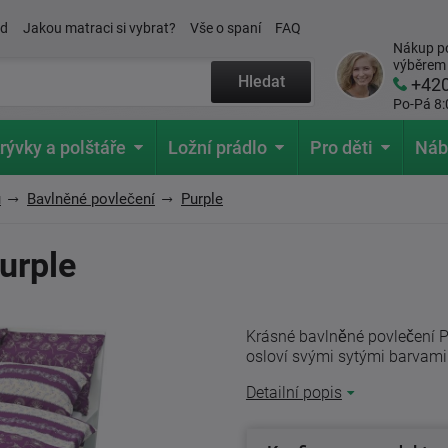
ád
Jakou matraci si vybrat?
Vše o spaní
FAQ
Nákup po
výběrem
Hledat
+42
Po-Pá 8:
rývky a polštáře
Ložní prádlo
Pro děti
Náb
u
Bavlněné povlečení
Purple
urple
Krásné bavlněné povlečení Pu
osloví svými sytými barvam
Detailní popis