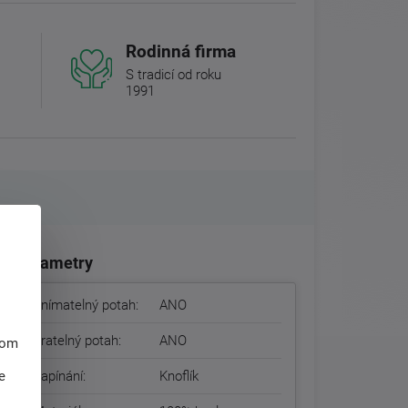
Rodinná firma
S tradicí od roku
1991
Parametry
Snímatelný potah:
ANO
Pratelný potah:
ANO
hom
e
Zapínání:
Knoflík