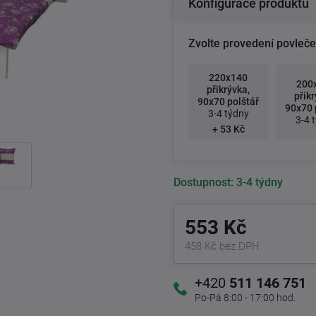
Konfigurace produktu
Zvolte provedení povleče
220x140
200
přikrývka,
přikr
90x70 polštář
90x70 
3-4 týdny
3-4 
+ 53 Kč
Dostupnost:
3-4 týdny
553 Kč
458 Kč bez DPH
+420
511 146 751
Po-Pá 8:00 - 17:00 hod.