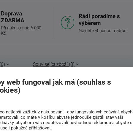
Doprava
Rádi poradíme s
ZDARMA
výběrem
Při nákupu nad 6 000
Najděte vhodnou matraci
Kč
(0)
Související zboží (8)
y web fungoval jak má (souhlas s
okies)
ví svými sytými barvami a jemným květinovým
dodávají povlečení luxusní vzhled.
co nejlepší zážitek z nakupování - aby fungovalo vyhledávání, abyc
amatovali, co máte v košíku, abyste jednoduše zjistili stav vaší
ednávky, abychom vás neobtěžovali nevhodnou reklamou a abyste s
 40x40 cm jsou šité z metráže, díky
useli pokaždé přihlašovat.
t, že na povlaku nebude žádný vzor).