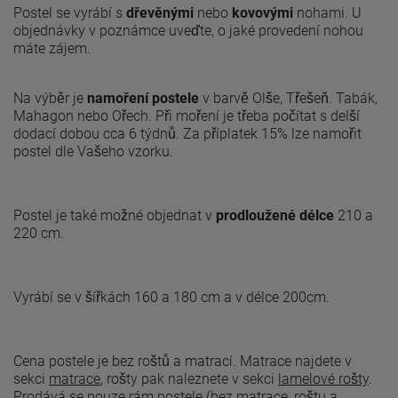
Postel se vyrábí s
dřevěnými
nebo
kovovými
nohami. U
objednávky v poznámce uveďte, o jaké provedení nohou
máte zájem.
Na výběr je
namoření postele
v barvě Olše, Třešeň. Tabák,
Mahagon nebo Ořech. Při moření je třeba počítat s delší
dodací dobou cca 6 týdnů. Za příplatek 15% lze namořit
postel dle Vašeho vzorku.
Postel je také možné objednat v
prodloužené délce
210 a
220 cm.
Vyrábí se v šířkách 160 a 180 cm a v délce 200cm.
Cena postele je bez roštů a matrací. Matrace najdete v
sekci
matrace
, rošty pak naleznete v sekci
lamelové rošty
.
Prodává se pouze rám postele (bez matrace, roštu a