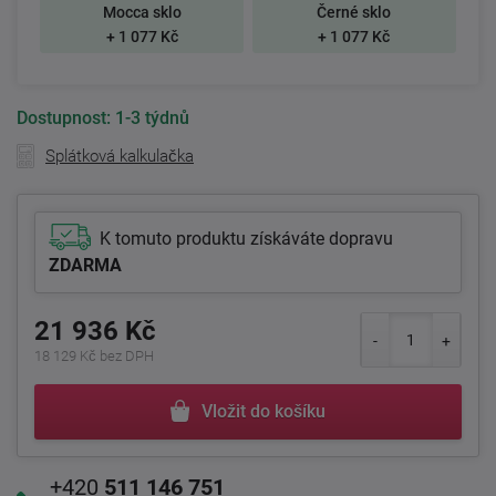
Mocca sklo
Černé sklo
+ 1 077 Kč
+ 1 077 Kč
Dostupnost:
1-3 týdnů
Splátková kalkulačka
K tomuto produktu získáváte dopravu
ZDARMA
21 936 Kč
18 129 Kč bez DPH
Vložit do košíku
+420
511 146 751