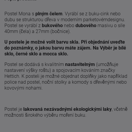
Postel Mona s
plným čelem
. Vyrábí se z buku-cink nebo
dubu se strukturou dřeva v moderním parketovémdesignu.
Postel se vyrábí z
bukového
nebo
dubového
masivu o síle
40mm (čela) a 27mm (bočnice).
U postele je možné volit barvu skla. Při objednání uveďte
do poznámky, o jakou barvu máte zájem. Na Výběr je bílé
sklo, černé sklo a mocca sklo.
Postel se dodává s kvalitním
nastavitelným
(umožňuje
nastavení výšky roštu) a spojovacím kováním značky
Hettich. K posteli je možné objednat doplňky jako například
police nad postel, noční stolky a komody s dřevěnými nebo
kovovými nohami.
Postel je
lakovaná nezávadnými ekologickými laky
, včetně
možnosti širokého výběru moření buku.