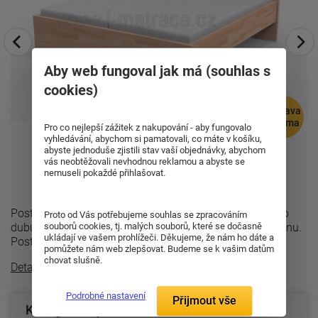
Aby web fungoval jak má (souhlas s
cookies)
doprava
zdarma
Pro co nejlepší zážitek z nakupování - aby fungovalo
vyhledávání, abychom si pamatovali, co máte v košíku,
abyste jednoduše zjistili stav vaší objednávky, abychom
vás neobtěžovali nevhodnou reklamou a abyste se
nemuseli pokaždé přihlašovat.
Postel Mona s plným čelem. Vyrábí se z buku-cink nebo
Proto od Vás potřebujeme souhlas se zpracováním
dubu se strukturou dřeva v moderním parketovémdesignu.
souborů cookies, tj. malých souborů, které se dočasně
ukládají ve vašem prohlížeči. Děkujeme, že nám ho dáte a
Postel se vyrábí z bukového ...
pomůžete nám web zlepšovat. Budeme se k vašim datům
chovat slušně.
Detailní popis
Podrobné nastavení
Přijmout vše
Konfigurace produktu