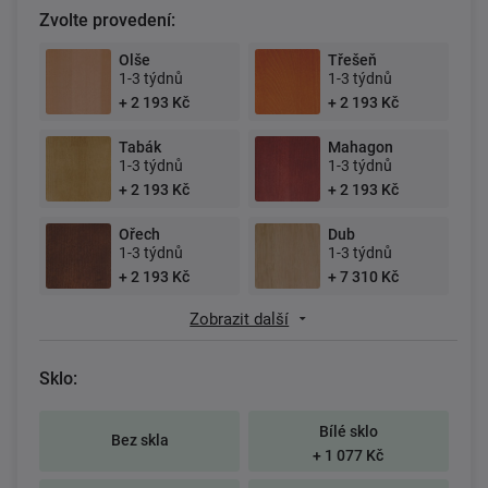
Zvolte provedení:
Olše
Třešeň
1-3 týdnů
1-3 týdnů
+ 2 193 Kč
+ 2 193 Kč
Tabák
Mahagon
1-3 týdnů
1-3 týdnů
+ 2 193 Kč
+ 2 193 Kč
Ořech
Dub
1-3 týdnů
1-3 týdnů
+ 2 193 Kč
+ 7 310 Kč
Zobrazit další
Sklo:
Bílé sklo
Bez skla
+ 1 077 Kč