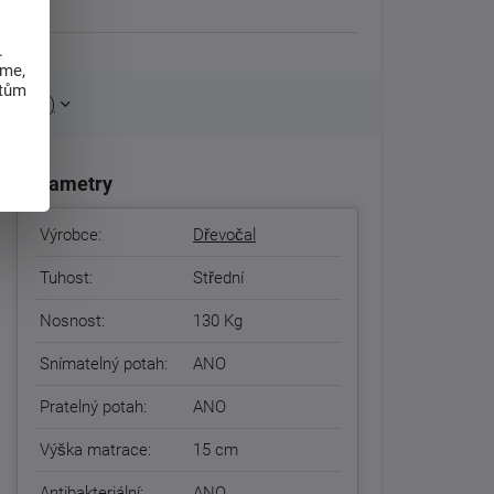
.
eme,
atům
boží (3)
Parametry
Výrobce:
Dřevočal
Tuhost:
Střední
Nosnost:
130 Kg
Snímatelný potah:
ANO
Pratelný potah:
ANO
Výška matrace:
15 cm
Antibakteriální:
ANO