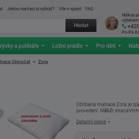
ád
Jakou matraci si vybrat?
Vše o spaní
FAQ
Nákup po
výběrem
Hledat
+42
Po-Pá 8:
rývky a polštáře
Ložní prádlo
Pro děti
Náb
trace Dřevočal
Zora
Oblíbená matrace Zora je zp
provedení. Měkčí stranaVrchn
Detailní popis