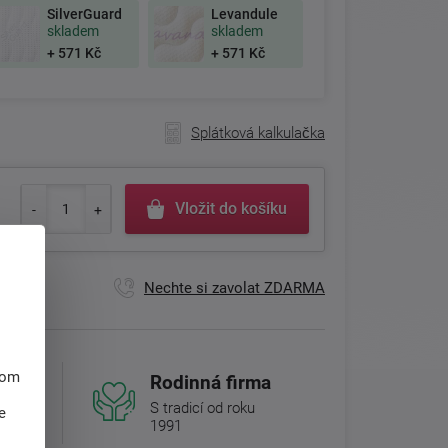
SilverGuard
Levandule
skladem
skladem
+ 571 Kč
+ 571 Kč
Splátková kalkulačka
Vložit do košíku
Nechte si zavolat ZDARMA
hom
Rodinná firma
S tradicí od roku
e
1991
ci