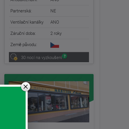
Partnerská:
NE
Ventilační kanálky
ANO
Záruční doba:
2 roky
Země původu:
30 nocí na vyzkoušení