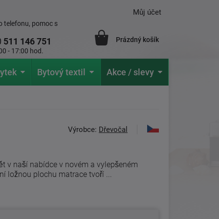
Můj účet
 telefonu, pomoc s
Prázdný košík
0
511 146 751
00 - 17:00 hod.
ytek
Bytový textil
Akce / slevy
Výrobce:
Dřevočal
ět v naší nabídce v novém a vylepšeném
í ložnou plochu matrace tvoří ...