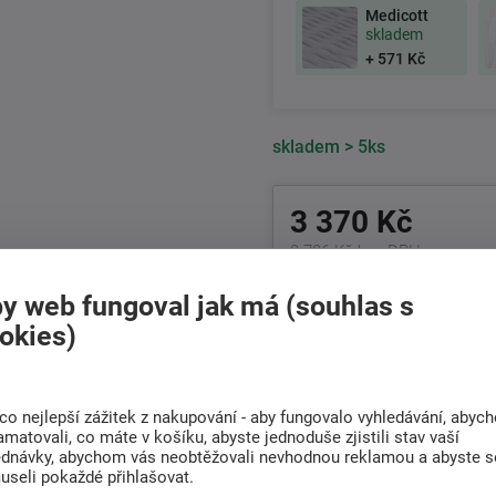
Medicott
skladem
+ 571 Kč
skladem
> 5ks
3 370 Kč
2 786 Kč bez DPH
y web fungoval jak má (souhlas s
+420
511 146 751
okies)
Po-Pá 8:00 - 17:00 hod.
Doprava
co nejlepší zážitek z nakupování - aby fungovalo vyhledávání, abyc
Rádi poradíme s
ZDARMA
amatovali, co máte v košíku, abyste jednoduše zjistili stav vaší
výběrem
ednávky, abychom vás neobtěžovali nevhodnou reklamou a abyste s
Při nákupu nad 6 000
Najděte vhodnou matra
useli pokaždé přihlašovat.
Kč