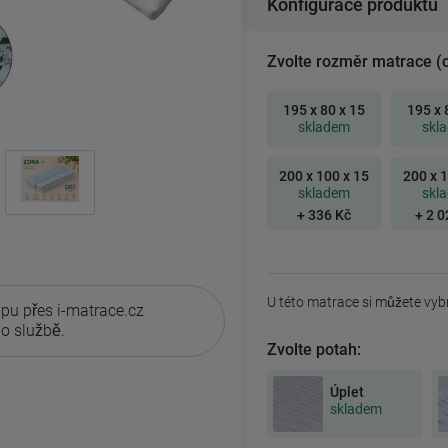
Konfigurace produktu
Zvolte rozměr matrace (
195 x 80 x 15
195 x 
skladem
skl
200 x 100 x 15
200 x 1
skladem
skl
+ 336 Kč
+ 2 0
U této matrace si můžete vyb
pu přes i-matrace.cz
o službě.
Zvolte potah:
Úplet
skladem