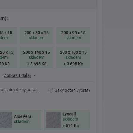
cm):
85 x 15
200 x 80 x 15
200 x 90 x 15
adem
skladem
skladem
20 x 15
200 x 140 x 15
200 x 160 x 15
adem
skladem
skladem
20 Kč
+ 3 695 Kč
+ 3 695 Kč
Zobrazit další
rat snímatelný potah.
Jaký potah vybrat?
Lyocell
AloeVera
skladem
skladem
+ 571 Kč