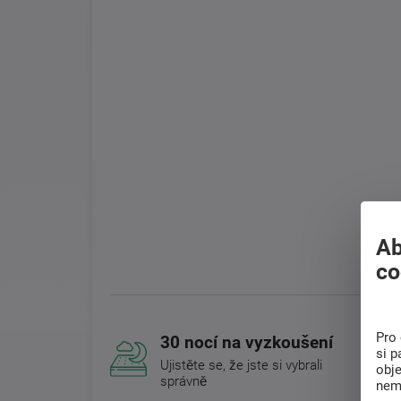
Ab
co
Pro 
30 nocí na vyzkoušení
si p
Ujistěte se, že jste si vybrali
obj
správně
nem