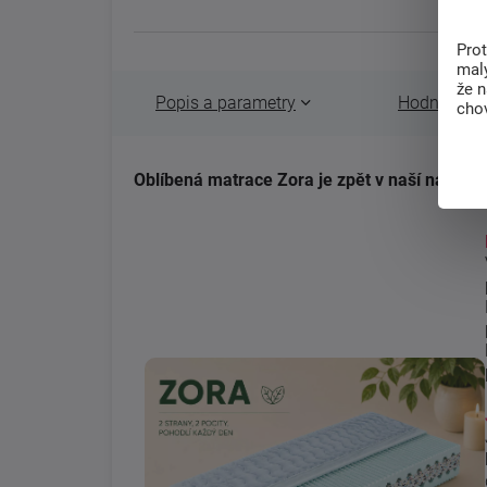
Pro
malý
že 
Popis a parametry
Hodnocení 
chov
Oblíbená matrace Zora je zpět v naší nabíd