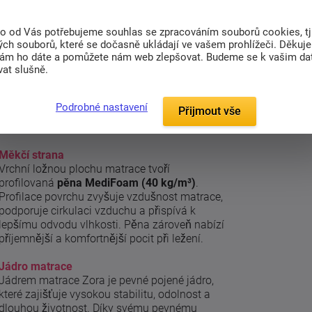
to od Vás potřebujeme souhlas se zpracováním souborů cookies, tj
ch souborů, které se dočasně ukládají ve vašem prohlížeči. Děkuj
nám ho dáte a pomůžete nám web zlepšovat. Budeme se k vašim d
(1)
Nejčastější dotazy (2)
Související z
at slušně.
Podrobné nastavení
Přijmout vše
ce v novém a vylepšeném provedení.
Měkčí strana
Vrchní ložnou plochu matrace tvoří
profilovaná
pěna MediFoam (40 kg/m³)
.
Profilace povrchu zvyšuje vzdušnost matrace,
podporuje cirkulaci vzduchu a přispívá k
lepšímu odvodu vlhkosti. Pěna zároveň nabízí
příjemnější a komfortnější pocit při ležení.
Jádro matrace
Jádrem matrace Zora je pevné pojené jádro,
které zajišťuje vysokou stabilitu, odolnost a
dlouhou životnost. Díky svému pevnému