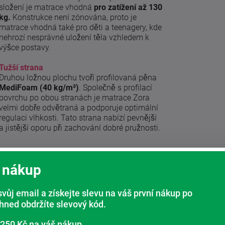
složení je matrace vhodná
pro zatížení až 130
kg.
Konstrukce není zónována, proto je
matrace vhodná také pro děti a teenagery, kde
nehrozí nesprávné uložení těla vzhledem k
výšce postavy.
Tužší strana
Druhou ložnou plochu tvoří profilovaná pěna
MediFoam (40 kg/m³)
. Společně s profilací
povrchu po obou stranách je matrace Zora
velmi dobře odvětraná a podporuje optimální
regulaci vlhkosti. Tato strana nabízí pevnější
a jistější oporu při zachování dobré pružnosti.
 nákup
svůj email a získejte slevu na váš první nákup po
ihned obdržíte slevový kód.
 250 Kč na váš nákup