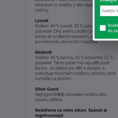
obohacen o výtažky z této regenerační
rostliny.
Lyocell
Souh
Složení: 44 % lyocell, 33 % polyamid, 23 %
do za
polyester. Díky svému složení je ideální pro
osoby se zvýšeným pocením, pro děti nebo
pro milovníky domácích mazlíčků.
Medicott
Složení: 40 % bavlna, 35 % polyamid, 25 %
polyester. Tento potah má nejvyšší podíl
bavlny. Je ideální pro děti a alergiky a
poskytuje maximální možnou ochranu proti
roztočům a plísním.
Silver Guard
Nejhygieničtější provedení potahu díky
obsahu stříbra.
Nešetřeme na svém zdraví. Spánek je
nejpřirozenější