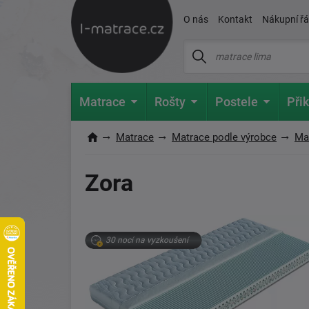
O nás
Kontakt
Nákupní ř
Matrace
Rošty
Postele
Přik
Matrace
Matrace podle výrobce
Ma
Zora
30 nocí na vyzkoušení