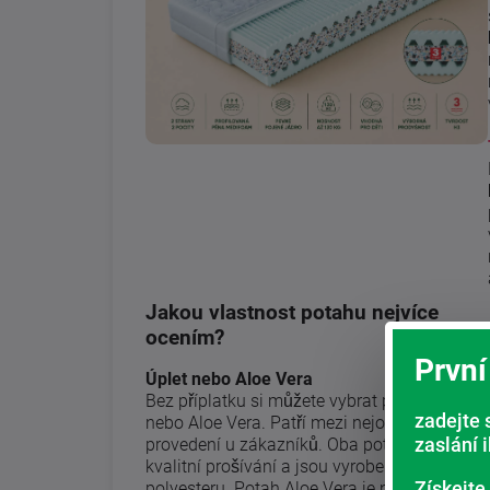
Jakou vlastnost potahu nejvíce
ocením?
První
Úplet nebo Aloe Vera
Bez příplatku si můžete vybrat potah Úplet
zadejte 
nebo Aloe Vera. Patří mezi nejoblíbenější
zaslání 
provedení u zákazníků. Oba potahy mají
kvalitní prošívání a jsou vyrobeny ze 100%
Získejte
polyesteru. Potah Aloe Vera je navíc