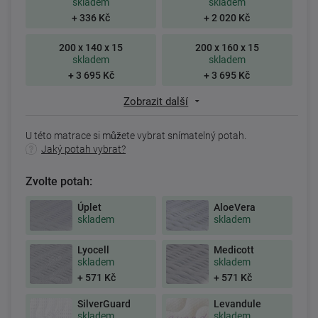
skladem
skladem
+ 336 Kč
+ 2 020 Kč
200 x 140 x 15
200 x 160 x 15
skladem
skladem
+ 3 695 Kč
+ 3 695 Kč
Zobrazit další
U této matrace si můžete vybrat snímatelný potah.
Jaký potah vybrat?
Zvolte potah:
Úplet
AloeVera
skladem
skladem
Lyocell
Medicott
skladem
skladem
+ 571 Kč
+ 571 Kč
SilverGuard
Levandule
skladem
skladem