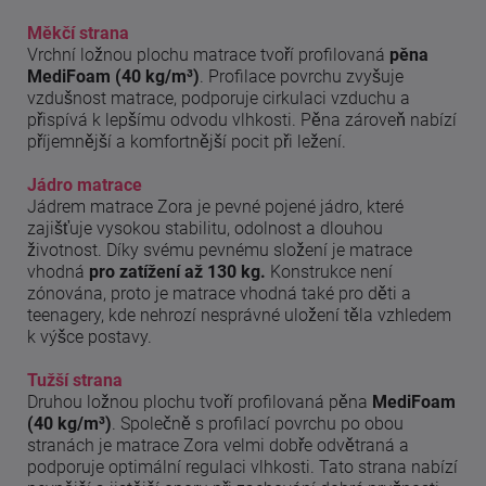
Měkčí strana
Vrchní ložnou plochu matrace tvoří profilovaná
pěna
MediFoam (40 kg/m³)
. Profilace povrchu zvyšuje
vzdušnost matrace, podporuje cirkulaci vzduchu a
přispívá k lepšímu odvodu vlhkosti. Pěna zároveň nabízí
příjemnější a komfortnější pocit při ležení.
Jádro matrace
Jádrem matrace Zora je pevné pojené jádro, které
zajišťuje vysokou stabilitu, odolnost a dlouhou
životnost. Díky svému pevnému složení je matrace
vhodná
pro zatížení až 130 kg.
Konstrukce není
zónována, proto je matrace vhodná také pro děti a
teenagery, kde nehrozí nesprávné uložení těla vzhledem
k výšce postavy.
Tužší strana
Druhou ložnou plochu tvoří profilovaná pěna
MediFoam
(40 kg/m³)
. Společně s profilací povrchu po obou
stranách je matrace Zora velmi dobře odvětraná a
podporuje optimální regulaci vlhkosti. Tato strana nabízí