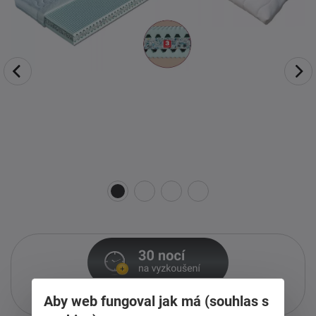
Pouze při nákupu přes i-matrace.cz
Aby web fungoval jak má (souhlas s
Více informací
o službě.