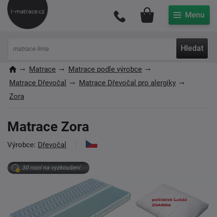
Můj účet
Hledat
Matrace
Matrace podle výrobce
Matrace Dřevočal
Matrace Dřevočal pro alergiky
Zora
Matrace Zora
Výrobce:
Dřevočal
30 nocí na vyzkoušení