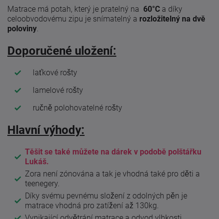
Matrace má potah, který je pratelný na
60°C
a díky
celoobvodovému zipu je snímatelný a
rozložitelný na dvě
poloviny
.
Doporučené uložení:
laťkové rošty
lamelové rošty
ručně polohovatelné rošty
Hlavní výhody:
Těšit se také můžete na dárek v podobě polštářku
Lukáš.
Zora není zónována a tak je vhodná také pro děti a
teenegery.
Díky svému pevnému složení z odolných pěn je
matrace vhodná pro zatížení až 130kg.
Vynikající odvětrání matrace a odvod vlhkosti