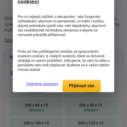
cookies)
Pro co nejlepší zážitek z nakupování - aby fungovalo
Oblíbená matrace Zora je zpět v naší nabídce v novém a
vyhledávání, abychom si pamatovali, co máte v košíku,
vylepšeném provedení. Měkčí stranaVrchní ložnou plochu
abyste jednoduše zjistili stav vaší objednávky, abychom
matrace tvoří ...
vás neobtěžovali nevhodnou reklamou a abyste se
nemuseli pokaždé přihlašovat.
Detailní popis
Proto od Vás potřebujeme souhlas se zpracováním
souborů cookies, tj. malých souborů, které se dočasně
Konfigurace produktu
ukládají ve vašem prohlížeči. Děkujeme, že nám ho dáte a
pomůžete nám web zlepšovat. Budeme se k vašim datům
chovat slušně.
Zvolte rozměr matrace (cm):
Podrobné nastavení
Přijmout vše
195 x 80 x 15
195 x 85 x 15
skladem
skladem
200 x 80 x 15
200 x 90 x 15
skladem
skladem
200 x 100 x 15
200 x 120 x 15