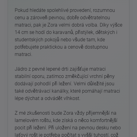
Pokud hledáte spolehlivé provedení, rozumnou
cenu a zároveň pevnou, dobře odvětratelnou
matraci, pak je Zora velmi dobrá volba. Díky výšce
14 cm se hodí do karavanů, přistýlek, dětských i
studentských pokojů nebo všude tam, kde
potřebujete praktickou a cenově dostupnou
matraci.
Jádro z pevné lepené drti zajišťuje matraci
stabilní oporu, zatímco změkčující vrchní pěny
dodávají pohodlí při ležení. Velmi důležité jsou
také odvětrávací kanálky, které pomáhají matraci
lépe dýchat a odvádět vlhkost.
Z mé zkušenosti bude Zora vždy příjemnější na
lamelovém roštu, kde získá o něco komfortnější
pocit při ležení. Při uložení na pevnou desku nebo
laťový rošt je potřeba počítat s vyšší tuhostí, což