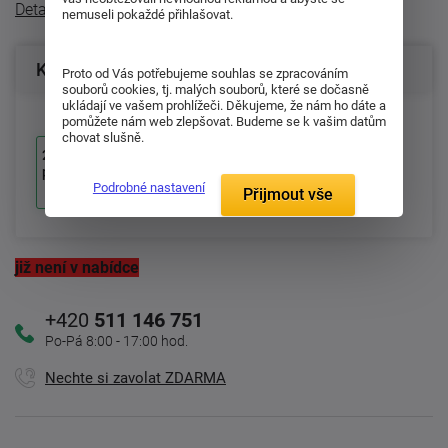
Detailní popis
nemuseli pokaždé přihlašovat.
Konfigurace produktu
Proto od Vás potřebujeme souhlas se zpracováním
souborů cookies, tj. malých souborů, které se dočasně
ukládají ve vašem prohlížeči. Děkujeme, že nám ho dáte a
pomůžete nám web zlepšovat. Budeme se k vašim datům
chovat slušně.
200x140 přikrývka, 90x70
polštář
Podrobné nastavení
1-2 týdnů
Přijmout vše
již není v nabídce
+420
511 146 751
Po-Pá 8:00 - 17:00 hod.
Nechte si zavolat ZDARMA