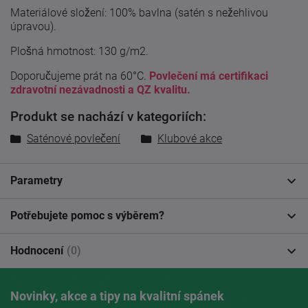
Materiálové složení: 100% bavlna (satén s nežehlivou
úpravou).
Plošná hmotnost: 130 g/m2.
Doporučujeme prát na 60°C.
Povlečení má certifikaci
zdravotní nezávadnosti a QZ kvalitu.
Produkt se nachází v kategoriích:
Saténové povlečení
Klubové akce
Parametry
Potřebujete pomoc s výběrem?
Hodnocení
(0)
Novinky, akce a tipy na kvalitní spánek