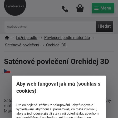
Můj účet
Hledat
Ložní prádlo
Povlečení podle materiálu
Saténové povlečení
Orchidej 3D
Saténové povlečení Orchidej 3D
Aby web fungoval jak má (souhlas s
cookies)
Saténové povlečení Orchiej 3D. Velmi oblíbený a jedinečný
Pro co nejlepší zážitek z nakupování - aby fungovalo
motiv orchidejí dodají Vaší ložnici půvab a sílu luxusu.
vyhledávání, abychom si pamatovali, co máte v košíku,
Materiálové složení: ...
abyste jednoduše zjistili stav vaší objednávky, abychom
vás neobtěžovali nevhodnou reklamou a abyste se