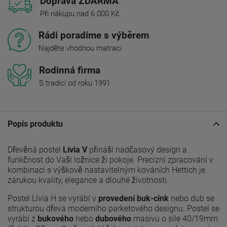
Doprava ZDARMA
Při nákupu nad 6 000 Kč
Rádi poradíme s výběrem
Najděte vhodnou matraci
Rodinná firma
S tradicí od roku 1991
Popis produktu
Dřevěná postel
Lívia V
přináší nadčasový design a
funkčnost do Vaší ložnice ži pokoje. Precizní zpracování v
kombinaci s výškově nastavitelným kováních Hettich je
zárukou kvality, elegance a dlouhé životnosti.
Postel Lívia H se vyrábí v
provedení buk-cink
nebo dub se
strukturou dřeva moderního parketového designu. Postel se
vyrábí z
bukového
nebo
dubového
masivu o síle 40/19mm