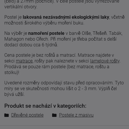
(čelo) a 27mm (bočnice). V čele postele jsou vyfrézované
vertikální otvory.
Postel je
lakovaná nezávadnými ekologickými laky
, včetně
možnosti širokého výběru moření buku.
Na výběr je
namoření postele
v barvě Olše, Třešeň. Tabák,
Mahagon nebo Ořech. Při moření je třeba počítat s delší
dodací dobou cca 6 týdnů.
Cena postele je bez roštů a matrací. Matrace najdete v
sekci
matrace
, rošty pak naleznete v sekci
lamelové rošty
.
Prodává se pouze rám postele (bez matrace, roštu a
stolku)!
Uvedené
rozměry odpovídají
stavu
před
opracováním
.
Tyto
míry
se
ve skutečnosti
mohou lišit
o 2
-
3
mm. Výplň čel
bývá užší.
Produkt se nachází v kategoriích:
Dřevěné postele
Postele z masivu