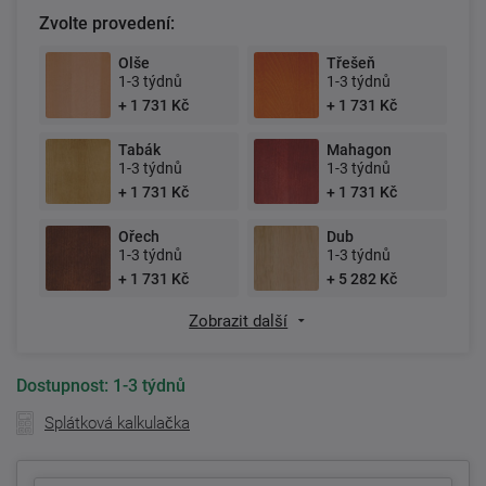
Zvolte provedení:
Olše
Třešeň
1-3 týdnů
1-3 týdnů
+ 1 731 Kč
+ 1 731 Kč
Tabák
Mahagon
1-3 týdnů
1-3 týdnů
+ 1 731 Kč
+ 1 731 Kč
Ořech
Dub
1-3 týdnů
1-3 týdnů
+ 1 731 Kč
+ 5 282 Kč
Zobrazit další
Dostupnost:
1-3 týdnů
Splátková kalkulačka