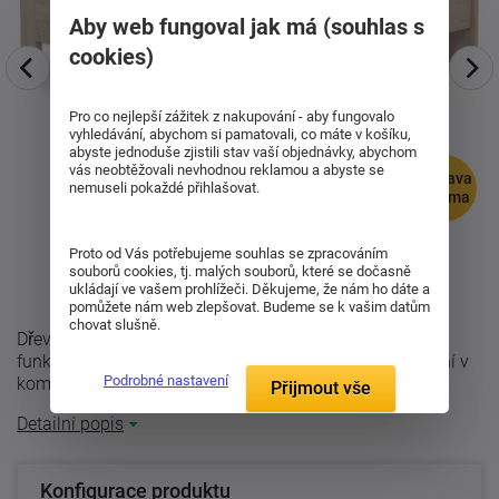
Aby web fungoval jak má (souhlas s
cookies)
Pro co nejlepší zážitek z nakupování - aby fungovalo
vyhledávání, abychom si pamatovali, co máte v košíku,
abyste jednoduše zjistili stav vaší objednávky, abychom
vás neobtěžovali nevhodnou reklamou a abyste se
doprava
nemuseli pokaždé přihlašovat.
zdarma
Proto od Vás potřebujeme souhlas se zpracováním
souborů cookies, tj. malých souborů, které se dočasně
ukládají ve vašem prohlížeči. Děkujeme, že nám ho dáte a
pomůžete nám web zlepšovat. Budeme se k vašim datům
chovat slušně.
Dřevěná postel Lívia V přináší nadčasový design a
funkčnost do Vaší ložnice ži pokoje. Precizní zpracování v
Podrobné nastavení
kombinaci s výškově ...
Přijmout vše
Detailní popis
Konfigurace produktu