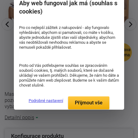
Aby web fungoval jak má (souhlas s
cookies)
Pro co nejlepší zážitek z nakupování - aby fungovalo
vyhledávání, abychom si pamatovali, co máte v košíku,
abyste jednoduše zjistili stav vaší objednávky, abychom
vás neobtěžovali nevhodnou reklamou a abyste se
nemuseli pokaždé přihlašovat.
doprava
zdarma
Proto od Vás potřebujeme souhlas se zpracováním
souborů cookies, tj. malých souborů, které se dočasně
ukládají ve vašem prohlížeči. Děkujeme, že nám ho dáte a
pomůžete nám web zlepšovat. Budeme se k vašim datům
chovat slušně.
Masivní postel Berghen, která svými oblými tvary čel
pozvedne úroveň Vaší ložnice, ale je vhodná také pro
Podrobné nastavení
Přijmout vše
vybavení interiérů hotelového ...
Detailní popis
Konfigurace produktu