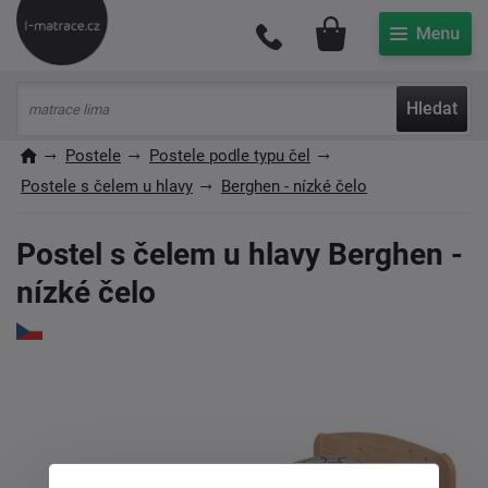
Můj účet
Hledat
Postele
Postele podle typu čel
Postele s čelem u hlavy
Berghen - nízké čelo
Postel s čelem u hlavy Berghen -
nízké čelo