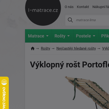
O nás
Kontakt
Nákupní ř
Matrace
Rošty
Postele
Přik
Rošty
Nejčastěji hledané rošty
Výk
Výklopný rošt Portofl