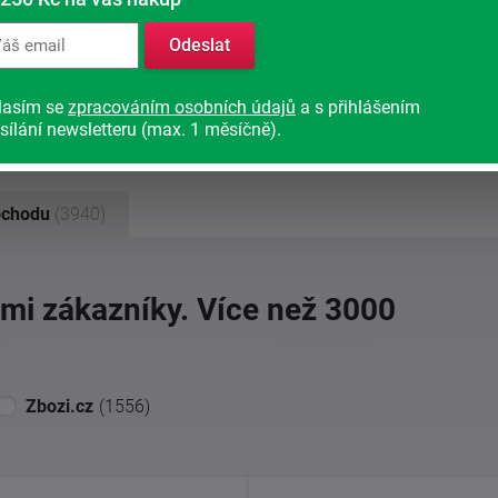
Odeslat
lasím se
zpracováním osobních údajů
a s přihlášením
sílání newsletteru (max. 1 měsíčně).
bchodu
(3940)
imi zákazníky. Více než 3000
Zbozi.cz
(1556)