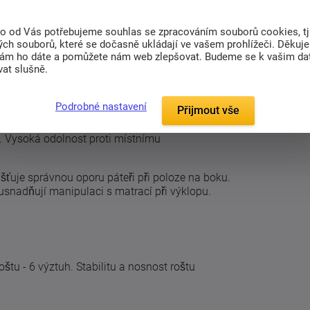
ložným prostorem, snadný přístup v oblasti
to od Vás potřebujeme souhlas se zpracováním souborů cookies, tj
ch souborů, které se dočasně ukládají ve vašem prohlížeči. Děkuj
ní váhy těla na matraci.
nám ho dáte a pomůžete nám web zlepšovat. Budeme se k vašim d
at slušně.
Podrobné nastavení
Přijmout vše
ě-pružných kaučukových duokapsách na kolíku
í a zajišťují dvojité pružení (lamely i pouzdra)
ti. Vysoká odolnost proti místnímu
šťuje správnou oporu páteři při poloze na boku.
 usnadňují manipulaci s matrací při výklopu.
oštu - 6 výztuh. Stabilitu a nosnost roštu