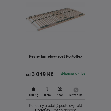
Pevný lamelový rošt Portoflex
3 049 Kč
Skladem > 5 ks
od
5
130 Kg
8 cm
7 zón
let záruka
Pohodlný a odolný postelový rošt
Portoflex
. Rošt s dobrým