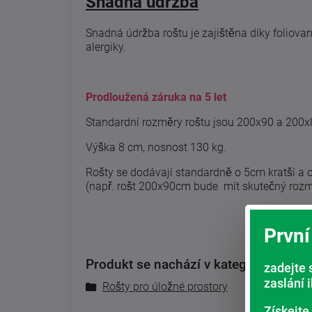
Snadná údržba
Snadná údržba roštu je zajištěna díky foliov
alergiky.
Prodloužená záruka na 5 let
Standardní rozměry roštu jsou 200x90 a 200x
Výška 8 cm, nosnost 130 kg.
Rošty se dodávají standardně o 5cm kratší a 
(např. rošt 200x90cm bude mít skutečný ro
První
Produkt se nachází v kategoriích:
zadejte 
zaslání 
Rošty pro úložné prostory
Nová kole
Získejte