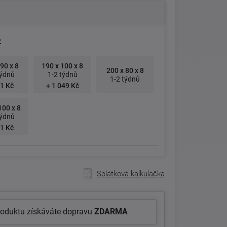
:
90 x 8
190 x 100 x 8
200 x 80 x 8
týdnů
1-2 týdnů
1-2 týdnů
1 Kč
+ 1 049 Kč
100 x 8
týdnů
1 Kč
Splátková kalkulačka
roduktu získáváte dopravu
ZDARMA