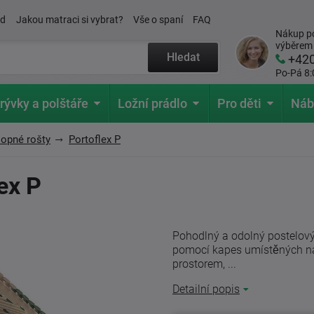
ád
Jakou matraci si vybrat?
Vše o spaní
FAQ
Nákup po
výběrem
Hledat
+42
Po-Pá 8:
rývky a polštáře
Ložní prádlo
Pro děti
Náb
lopné rošty
Portoflex P
ex P
Pohodlný a odolný postelový
pomocí kapes umístěných na
prostorem, ...
Detailní popis