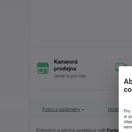
Kamenná
prodejna
Jsme tu pro Vás
Ab
co
Popis a parametry
Hodnocení 
Pro 
si p
obj
nem
Pohodlný a odolný postelový rošt
Portoflex P