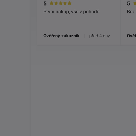
5
5
První nákup, vše v pohodě
Bez 
Ověřený zákazník
|
před 4 dny
Ověř