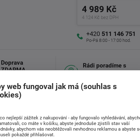
4 989 Kč
4 124 Kč bez DPH
+420
511 146 751
Po-Pá 8:00 - 17:00 hod.
Doprava
Rádi poradíme s
ZDARMA
výběrem
Při nákupu nad 6 000
Najděte vhodnou matraci
Kč
y web fungoval jak má (souhlas s
okies)
(0)
Související zboží (2)
co nejlepší zážitek z nakupování - aby fungovalo vyhledávání, abyc
amatovali, co máte v košíku, abyste jednoduše zjistili stav vaší
ednávky, abychom vás neobtěžovali nevhodnou reklamou a abyste s
useli pokaždé přihlašovat.
s dobrým odpružením pomocí kapes