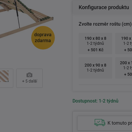
Konfigurace produktu
Zvolte rozměr roštu (cm)
doprava
190 x 80 x 8
190 x 
zdarma
1-2 týdnů
1-2 
+ 501 Kč
+ 50
200 x 
200 x 90 x 8
1-2 
1-2 týdnů
+ 50
+
5
další
Dostupnost:
1-2 týdnů
K tomuto p