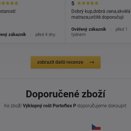
5
starostí
Dobrý kup,dobrá cena,skvělá
matrace,určitě doporučuji
Ověřený zákazník
|
před 1
ený zákazník
|
před 4 dny
týdnem
zobrazit další recenze
Doporučené zboží
Ke zboží
Výklopný rošt Portoflex P
doporučujeme dokoupit: