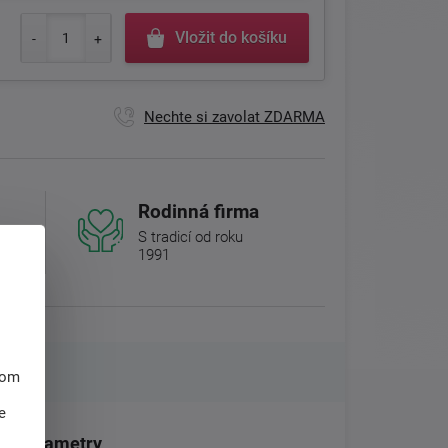
Vložit do košíku
Nechte si zavolat ZDARMA
Rodinná firma
S tradicí od roku
1991
hom
e
Parametry