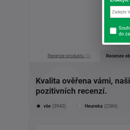
Souh
do za
Recenze produktu
(0)
Recenze o
Kvalita ověřena vámi, naš
pozitivních recenzí.
vše
(3940)
Heureka
(2384)