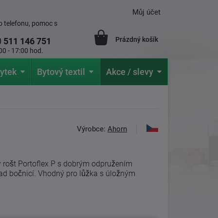
Můj účet
 telefonu, pomoc s
Prázdný košík
0
511 146 751
00 - 17:00 hod.
ytek
Bytový textil
Akce / slevy
Výrobce:
Ahorn
 rošt Portoflex P s dobrým odpružením
d bočnicí. Vhodný pro lůžka s úložným