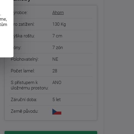
Výrobce:
Ahorn
.
eme,
Pro zatížení:
130 Kg
atům
Výška roštu:
7 cm
Zóny:
7 zón
Polohovatelný:
NE
Počet lamel:
28
S přístupem k
ANO
úložnému prostoru:
Záruční doba:
5 let
Země původu: