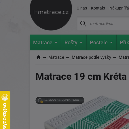
O nás
Kontakt
Nákupní ř
Matrace
Rošty
Postele
Přik
Matrace
Matrace podle výšky
Matr
Matrace 19 cm Kréta
30 nocí na vyzkoušení