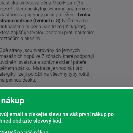
elastická tyrkysová pěna MediFoam (35
kg/m³), která poskytuje výborné anatomické
vlastnosti a příjemný pocit při ležení.
Tvrdší
stranu matrace (tvrdost č. 3)
tvoří červená
antibakteriální pěna Sanitized (32 kg/m³),
která zajišťuje trvalou ochranu proti bakteriím,
roztočům a plísním.
Obě strany jsou tvarovány do jemných
masážních nopů ve 7 zónách, které podporují
uvolnění svalstva a správné držení páteře
během spánku. Matrace je vhodná i pro
alergiky, lze ji položit na všechny typy roštů i
na pevnou desku.
 nákup
p
svůj email a získejte slevu na váš první nákup po
ihned obdržíte slevový kód.
 250 Kč na váš nákup