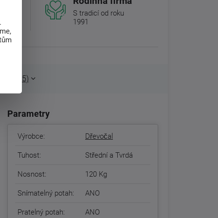
Rodinná firma
S tradicí od roku
1991
.
ci
eme,
atům
boží (15)
Parametry
Výrobce:
Dřevočal
Tuhost:
Střední a Tvrdá
Nosnost:
120 Kg
Snímatelný potah:
ANO
Pratelný potah:
ANO