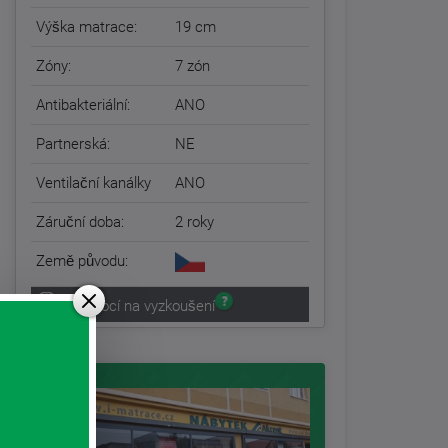
Výška matrace:
19 cm
Zóny:
7 zón
Antibakteriální:
ANO
Partnerská:
NE
Ventilační kanálky
ANO
Záruční doba:
2 roky
Země původu:
30 nocí na vyzkoušení