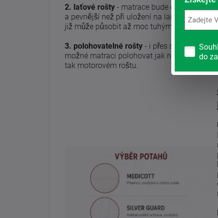
2. laťové rošty
- matrace bude o poznání tuž
a pevnější než při uložení na lamely, pro mo
již může působit až moc tuhým pocitem.
3. polohovatelné rošty
- i přes svou výšku je
Souh
možné matraci polohovat jak na manuálním
do za
tak motorovém roštu.