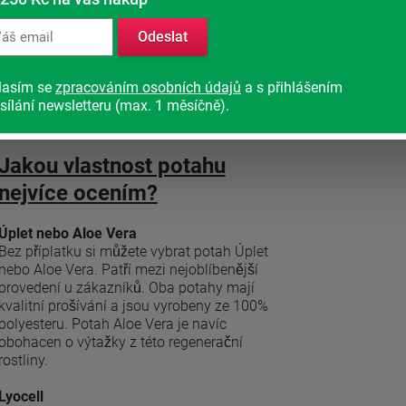
ší
hé
Odeslat
lasím se
zpracováním osobních údajů
a s přihlášením
sílání newsletteru (max. 1 měsíčně).
Jakou vlastnost potahu
nejvíce ocením?
Úplet nebo Aloe Vera
Bez příplatku si můžete vybrat potah Úplet
nebo Aloe Vera. Patří mezi nejoblíbenější
provedení u zákazníků. Oba potahy mají
kvalitní prošívání a jsou vyrobeny ze 100%
polyesteru. Potah Aloe Vera je navíc
obohacen o výtažky z této regenerační
rostliny.
Lyocell