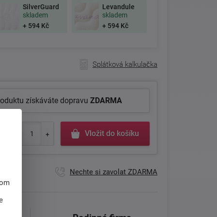
SilverGuard
Levandule
skladem
skladem
+ 594 Kč
+ 594 Kč
Splátková kalkulačka
roduktu získáváte dopravu
ZDARMA
Vložit do košíku
Nechte si zavolat ZDARMA
hom
e