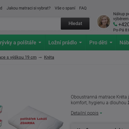
ád
Jakou matraci si vybrat?
Vše o spaní
FAQ
Nákup po
výběrem
Hledat
+42
Po-Pá 8:
rývky a polštáře
Ložní prádlo
Pro děti
Náb
ace s výškou 19 cm
Kréta
Oboustranná matrace Kréta j
komfort, hygienu a dlouhou ži
Detailní popis