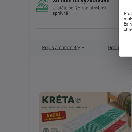
30 nocí na vyzkoušení
Ujistěte se, že jste si vybrali
správně
Pro
malý
že 
chov
Popis a parametry
Hodnocení 