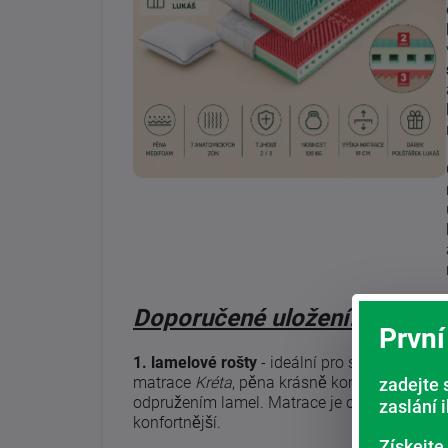
Doporučené uložení:
První
1. lamelové rošty
- ideální pro sendvičový ty
matrace
Kréta
, pěna krásně komunikuje s
zadejte 
odpružením lamel. Matrace je o to
zaslání 
konfortnější.
Získejte