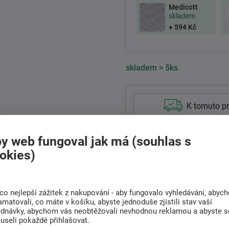
Medicott
skladem
+ 594 Kč
skladem
> 5ks
K tomuto p
5 600 Kč
y web fungoval jak má (souhlas s
4 629 Kč bez DPH
okies)
+420
511 146 751
Po-Pá 8:00 - 17:00 hod.
co nejlepší zážitek z nakupování - aby fungovalo vyhledávání, abyc
amatovali, co máte v košíku, abyste jednoduše zjistili stav vaší
ednávky, abychom vás neobtěžovali nevhodnou reklamou a abyste s
useli pokaždé přihlašovat.
Doprava
Rádi poradíme s