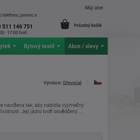
Můj účet
 telefonu, pomoc s
Prázdný košík
0
511 146 751
00 - 17:00 hod.
ytek
Bytový textil
Akce / slevy
Výrobce:
Dřevočal
e navržena tak, aby nabídla výjimečný
votnost. Její jádro tvoří osvědčený ...