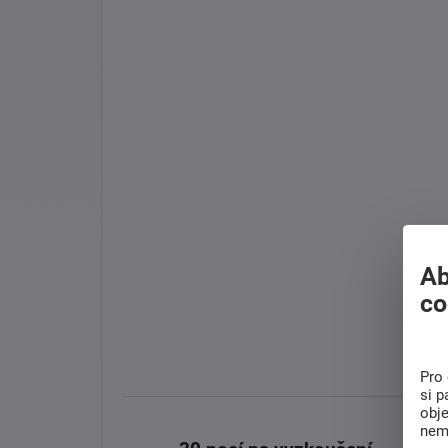
Ab
co
Pro 
si p
obj
nem