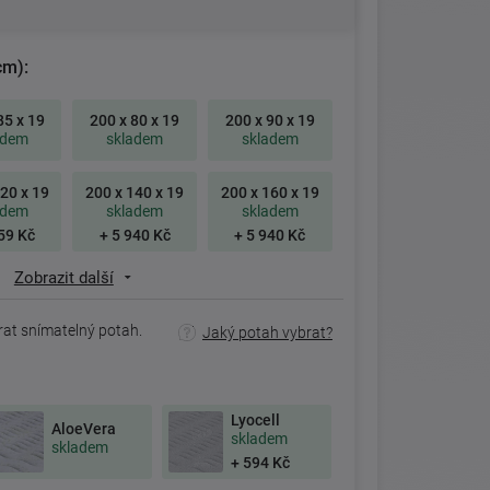
cm):
85 x 19
200 x 80 x 19
200 x 90 x 19
adem
skladem
skladem
20 x 19
200 x 140 x 19
200 x 160 x 19
adem
skladem
skladem
59 Kč
+ 5 940 Kč
+ 5 940 Kč
Zobrazit další
rat snímatelný potah.
Jaký potah vybrat?
Lyocell
AloeVera
skladem
skladem
+ 594 Kč