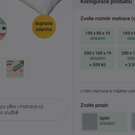
Konfigurace produktu
Zvolte rozměr matrace (
doprava
zdarma
195 x 80 x 19
195 x 
skladem
skl
200 x 100 x 19
200 x 1
skladem
skl
+ 559 Kč
+ 3 3
U této matrace si můžete vyb
Zvolte potah:
pu přes i-matrace.cz
o službě.
Úplet
skladem