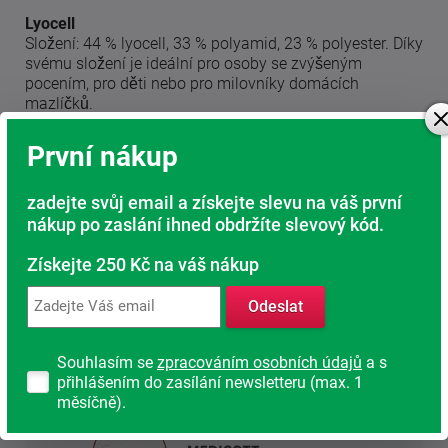
Lyocell
Složení: 44 % lyocell, 33 % polyamid, 23 % polyester. Díky
svému složení je ideální pro osoby se zvýšeným
pocením, pro děti nebo pro milovníky domácích
mazlíčků.
Medicott
První nákup
Složení: 40 % bavlna, 35 % polyamid, 25 % polyester.
Tento potah má nejvyšší podíl bavlny. Je ideální pro děti
zadejte svůj email a získejte slevu na váš první
a alergiky a poskytuje maximální možnou ochranu proti
nákup po zaslání ihned obdržíte slevový kód.
roztočům a plísním.
Získejte 250 Kč na váš nákup
Silver Guard
Nejhygieničtější provedení potahu díky obsahu stříbra.
Odeslat
Nešetřeme na svém zdraví. Spánek je nejpřirozenější
regenerací našeho těla.
Souhlasím se
zpracováním osobních údajů
a s
přihlášením do zasílání newsletteru (max. 1
měsíčně).