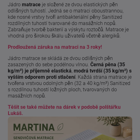
Jádro
matrace
je složené ze dvou elastických pěn
odlišných tuhostí.
Jedná se o matraci oboustrannou,
kde nosné vrstvy tvoří antibakteriální pěny Sanitized
rozdílných tuhostí tvarované do masážních nopů.
Zabraňuje tvorbě bakterií a výskytu roztočů.
Matrace je
vhodná pro širokou škálu uživatelů včetně alergiků.
Prodloužená záruka na matraci na 3 roky!
Jádro matrace se skládá ze dvou odlišných pěn
zasazených do sebe podélnou vlnou.
Černá pěna (35
kg/m³) je příjemně elastická
,
modrá tvrdší (35 kg/m³) s
vyšším odporem proti stlačení
. Každá strana matrace je
tvořena vrstvou odolných pěn (32 a 40 kg/m³) Sanitized
s rozdílnou tuhostí ložných ploch, tvarovaných do
masážních nopů.
Těšit se také můžete na dárek v podobě polštářku
Lukáš.