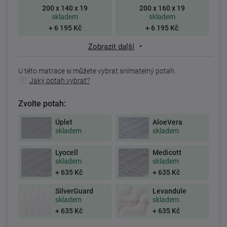
200 x 140 x 19
200 x 160 x 19
skladem
skladem
+ 6 195 Kč
+ 6 195 Kč
Zobrazit další
U této matrace si můžete vybrat snímatelný potah.
Jaký potah vybrat?
Zvolte potah:
Úplet
AloeVera
skladem
skladem
Lyocell
Medicott
skladem
skladem
+ 635 Kč
+ 635 Kč
SilverGuard
Levandule
skladem
skladem
+ 635 Kč
+ 635 Kč