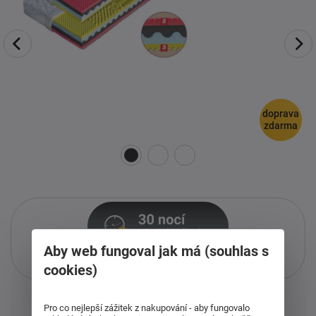
doprava
zdarma
Aby web fungoval jak má (souhlas s
Pouze při nákupu přes i-matrace.cz
cookies)
Více informací
o službě.
Pro co nejlepší zážitek z nakupování - aby fungovalo