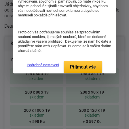
vyhledávání, abychom si pamatovali, co máte v košíku,
Jádro matrace je složené ze dvou elastických pěn
abyste jednoduše zjistili stav vaší objednávky, abychom
odlišných tuhostí. Jedná se o matraci oboustrannou, kde
vás neobtěžovali nevhodnou reklamou a abyste se
nosné vrstvy tvoří ...
nemuseli pokaždé přihlašovat.
Detailní popis
Proto od Vás potřebujeme souhlas se zpracováním
souborů cookies, tj. malých souborů, které se dočasně
ukládají ve vašem prohlížeči. Děkujeme, že nám ho dáte a
Konfigurace produktu
pomůžete nám web zlepšovat. Budeme se k vašim datům
chovat slušně.
Zvolte rozměr matrace (cm):
Podrobné nastavení
Přijmout vše
195 x 80 x 19
195 x 85 x 19
skladem
skladem
200 x 80 x 19
200 x 90 x 19
skladem
skladem
200 x 100 x 19
200 x 120 x 19
skladem
skladem
+ 598 Kč
+ 3 597 Kč