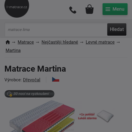
Můj účet
Hledat
Matrace
Nejčastěji hledané
Levné matrace
Martina
Matrace Martina
Výrobce:
Dřevočal
30 nocí na vyzkoušení