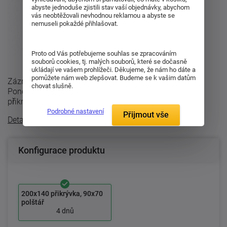
abyste jednoduše zjistili stav vaší objednávky, abychom
vás neobtěžovali nevhodnou reklamou a abyste se
nemuseli pokaždé přihlašovat.
Proto od Vás potřebujeme souhlas se zpracováním
souborů cookies, tj. malých souborů, které se dočasně
ukládají ve vašem prohlížeči. Děkujeme, že nám ho dáte a
pomůžete nám web zlepšovat. Budeme se k vašim datům
Zázračný svět dinosourů okouzlí malé i velké spáče.
chovat slušně.
Ponořte se do dobrodružství Jurského světa. Rozměr:
přikrývka 140x200 cm; polštář 70x90 ...
Podrobné nastavení
Přijmout vše
Detailní popis
Konfigurace produktu
200x140 přikrývka, 90x70
polštář
4 dnů