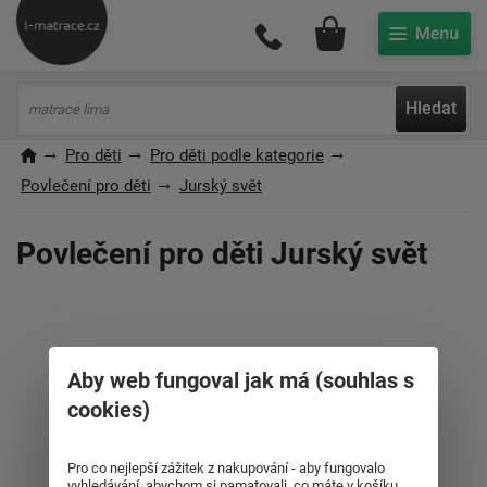
Můj účet
Hledat
Pro děti
Pro děti podle kategorie
Povlečení pro děti
Jurský svět
Povlečení pro děti Jurský svět
Aby web fungoval jak má (souhlas s
cookies)
Pro co nejlepší zážitek z nakupování - aby fungovalo
vyhledávání, abychom si pamatovali, co máte v košíku,