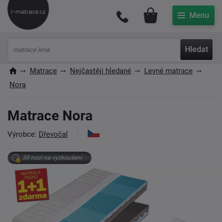
Můj účet
Hledat
Matrace
Nejčastěji hledané
Levné matrace
Nora
Matrace Nora
Výrobce:
Dřevočal
30 nocí na vyzkoušení