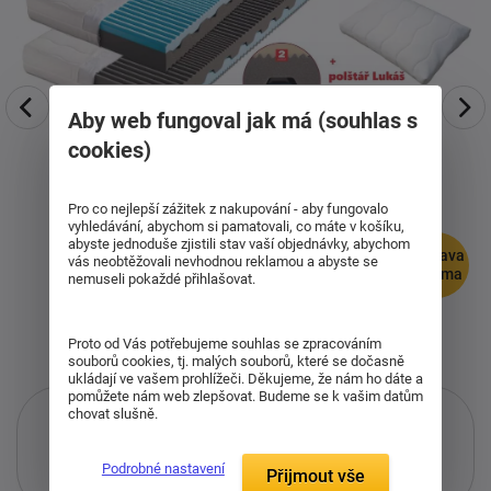
Aby web fungoval jak má (souhlas s
cookies)
Pro co nejlepší zážitek z nakupování - aby fungovalo
vyhledávání, abychom si pamatovali, co máte v košíku,
abyste jednoduše zjistili stav vaší objednávky, abychom
doprava
vás neobtěžovali nevhodnou reklamou a abyste se
zdarma
nemuseli pokaždé přihlašovat.
Proto od Vás potřebujeme souhlas se zpracováním
souborů cookies, tj. malých souborů, které se dočasně
ukládají ve vašem prohlížeči. Děkujeme, že nám ho dáte a
pomůžete nám web zlepšovat. Budeme se k vašim datům
chovat slušně.
Podrobné nastavení
Přijmout vše
Pouze při nákupu přes i-matrace.cz