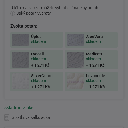
U této matrace si můžete vybrat snímatelný potah.
Jaký potah vybrat?
Zvolte potah:
Úplet
AloeVera
skladem
skladem
Lyocell
Medicott
skladem
skladem
+ 1 271 Kč
+ 1 271 Kč
SilverGuard
Levandule
skladem
skladem
+ 1 271 Kč
+ 1 271 Kč
skladem
> 5ks
Splátková kalkulačka