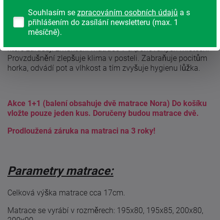
matraci
.
Souhlasím se
zpracováním osobních údajů
a s
Provzdušnění:
přihlášením do zasílání newsletteru (max. 1
měsíčně).
Střed jádra matrace je provzdušněn příčnými průduchy,
které zaručují změkčení matrace v exponovaných místech.
Provzdušnění zlepšuje klima v posteli. Zabraňuje pocitům
horka, odvádí pot a vlhkost a tím zvyšuje hygienu lůžka.
Akce 1+1 (balení obsahuje dvě matrace Nora) Do košíku
vložte pouze jeden kus. Doručeny budou matrace dvě.
Prodloužená záruka na matraci na 3 roky!
Parametry matrace:
Celková výška matrace cca 17cm.
Matrace se vyrábí v rozměrech: 195x80, 195x85, 200x80,