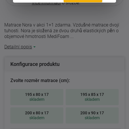
Více informací
o službě.
Matrace Nora v akci 1+1 zdarma. Vzdušné matrace dvojí
tuhosti. Nora je složená ze dvou druhů elastických pěn o
objemové hmotnosti MediFoam ...
Detailní popis
Konfigurace produktu
Zvolte rozměr matrace (cm):
195 x 80 x 17
195 x 85 x 17
skladem
skladem
200 x 80 x 17
200 x 90 x 17
skladem
skladem