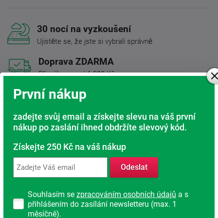
30 nocí na vyzkoušení
Ujistěte se, že jste si vybrali správně
Doprava ZDARMA
Při nákupu nad 6 000 Kč
První nákup
Rádi poradíme s výběrem
Najděte vhodnou matraci
zadejte svůj email a získejte slevu na váš první
nákup po zaslání ihned obdržíte slevový kód.
Rodinná firma
S tradicí od roku 1991
Získejte 250 Kč na váš nákup
Odeslat
Popis produktu
Souhlasím se
zpracováním osobních údajů
a s
přihlášením do zasílání newsletteru (max. 1
Luxusní 100% latexová matrace je rozdělena do
sedmi zón
,
měsíčně).
které zajistí pro každou část těla optimální tvrdost. Výborné