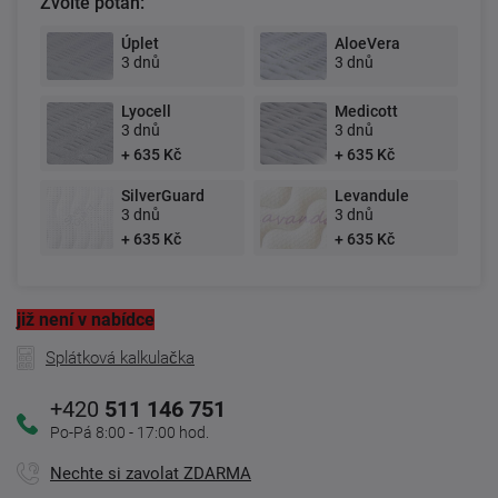
Zvolte potah:
Úplet
AloeVera
3 dnů
3 dnů
Lyocell
Medicott
3 dnů
3 dnů
+ 635 Kč
+ 635 Kč
SilverGuard
Levandule
3 dnů
3 dnů
+ 635 Kč
+ 635 Kč
již není v nabídce
Splátková kalkulačka
+420
511 146 751
Po-Pá 8:00 - 17:00 hod.
Nechte si zavolat ZDARMA