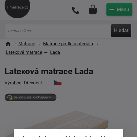
Můj účet
Hledat
Matrace
Matrace podle materiálu
Latexové matrace
Lada
Latexová matrace Lada
Výrobce:
Dřevočal
30 nocí na vyzkoušení