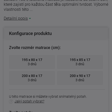
které zajistí pro každou část těla optimální tvrdost. Výborné
vlastnosti této ...
Detailní popis
Konfigurace produktu
Zvolte rozměr matrace (cm):
195 x 80 x 17
195 x 85 x 17
3 dnů
3 dnů
200 x 80 x 17
200 x 90 x 17
3 dnů
3 dnů
U této matrace si můžete vybrat snímatelný potah.
Jaký potah vybrat?