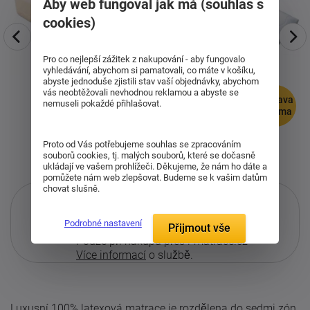
Aby web fungoval jak má (souhlas s
cookies)
Pro co nejlepší zážitek z nakupování - aby fungovalo
vyhledávání, abychom si pamatovali, co máte v košíku,
abyste jednoduše zjistili stav vaší objednávky, abychom
vás neobtěžovali nevhodnou reklamou a abyste se
doprava
nemuseli pokaždé přihlašovat.
zdarma
Proto od Vás potřebujeme souhlas se zpracováním
souborů cookies, tj. malých souborů, které se dočasně
ukládají ve vašem prohlížeči. Děkujeme, že nám ho dáte a
pomůžete nám web zlepšovat. Budeme se k vašim datům
chovat slušně.
Podrobné nastavení
Přijmout vše
Pouze při nákupu přes i-matrace.cz
Více informací
o službě.
Luxusní 100% latexová matrace je rozdělena do sedmi zón,