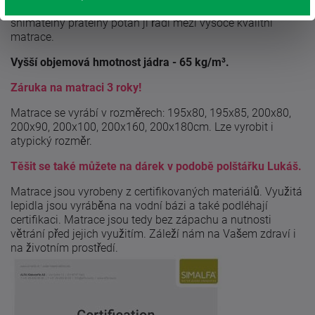
vlastnosti této matrace (elasticita a vzdušnost) a
snímatelný pratelný potah ji řadí mezi vysoce kvalitní
matrace.
Vyšší objemová hmotnost jádra - 65 kg/m³.
Záruka na matraci 3 roky!
Matrace se vyrábí v rozměrech: 195x80, 195x85, 200x80,
200x90, 200x100, 200x160, 200x180cm. Lze vyrobit i
atypický rozměr.
Těšit se také můžete na dárek v podobě polštářku Lukáš.
Matrace jsou vyrobeny z certifikovaných materiálů. Využitá
lepidla jsou vyráběna na vodní bázi a také podléhají
certifikaci. Matrace jsou tedy bez zápachu a nutnosti
větrání před jejich využitím. Záleží nám na Vašem zdraví i
na životním prostředí.