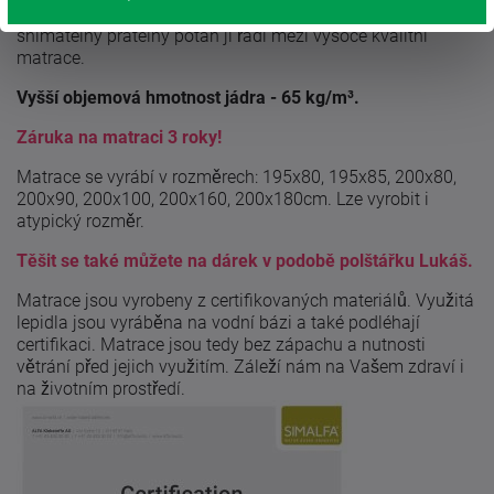
vlastnosti této matrace (elasticita a vzdušnost) a
snímatelný pratelný potah ji řadí mezi vysoce kvalitní
matrace.
Vyšší objemová hmotnost jádra - 65 kg/m³.
Záruka na matraci 3 roky!
Matrace se vyrábí v rozměrech: 195x80, 195x85, 200x80,
200x90, 200x100, 200x160, 200x180cm. Lze vyrobit i
atypický rozměr.
Těšit se také můžete na dárek v podobě polštářku Lukáš.
Matrace jsou vyrobeny z certifikovaných materiálů. Využitá
lepidla jsou vyráběna na vodní bázi a také podléhají
certifikaci. Matrace jsou tedy bez zápachu a nutnosti
větrání před jejich využitím. Záleží nám na Vašem zdraví i
na životním prostředí.