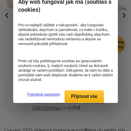
Aby web fungoval jak má (souhlas s
cookies)
Pro co nejlepší zážitek z nakupování - aby fungovalo
vyhledávání, abychom si pamatovali, co máte v košíku,
abyste jednoduše zjistili stav vaší objednávky, abychom
vás neobtěžovali nevhodnou reklamou a abyste se
doprava
nemuseli pokaždé přihlašovat.
zdarma
Proto od Vás potřebujeme souhlas se zpracováním
souborů cookies, tj. malých souborů, které se dočasně
ukládají ve vašem prohlížeči. Děkujeme, že nám ho dáte a
pomůžete nám web zlepšovat. Budeme se k vašim datům
chovat slušně.
Podrobné nastavení
Přijmout vše
Pouze při nákupu přes i-matrace.cz
Více informací
o službě.
Luxusní 100% latexová matrace je rozdělena do sedmi zón,