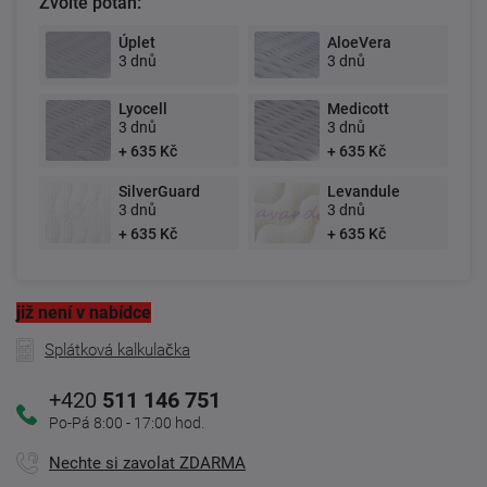
Zvolte potah:
Úplet
AloeVera
3 dnů
3 dnů
Lyocell
Medicott
3 dnů
3 dnů
+ 635 Kč
+ 635 Kč
SilverGuard
Levandule
3 dnů
3 dnů
+ 635 Kč
+ 635 Kč
již není v nabídce
Splátková kalkulačka
+420
511 146 751
Po-Pá 8:00 - 17:00 hod.
Nechte si zavolat ZDARMA