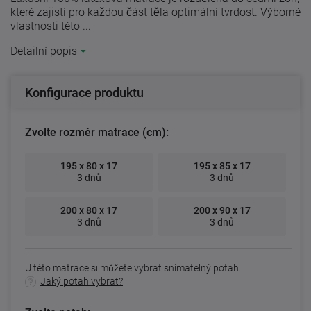
které zajistí pro každou část těla optimální tvrdost. Výborné
vlastnosti této ...
Detailní popis
Konfigurace produktu
Zvolte rozměr matrace (cm):
195 x 80 x 17
195 x 85 x 17
3 dnů
3 dnů
200 x 80 x 17
200 x 90 x 17
3 dnů
3 dnů
U této matrace si můžete vybrat snímatelný potah.
Jaký potah vybrat?