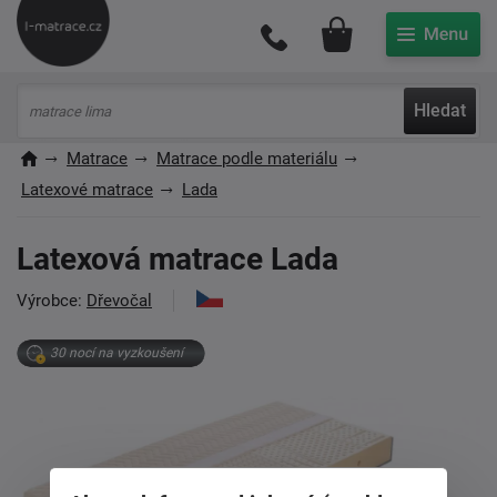
Můj účet
Hledat
Matrace
Matrace podle materiálu
Latexové matrace
Lada
Latexová matrace Lada
Výrobce:
Dřevočal
30 nocí na vyzkoušení