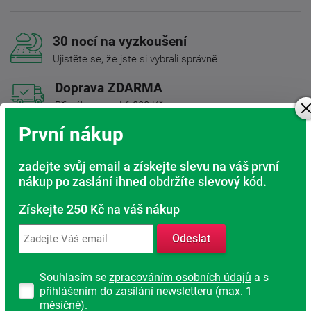
30 nocí na vyzkoušení
Ujistěte se, že jste si vybrali správně
Doprava ZDARMA
Při nákupu nad 6 000 Kč
První nákup
Rádi poradíme s výběrem
Najděte vhodnou matraci
zadejte svůj email a získejte slevu na váš první
nákup po zaslání ihned obdržíte slevový kód.
Rodinná firma
S tradicí od roku 1991
Získejte 250 Kč na váš nákup
Odeslat
Popis produktu
Souhlasím se
zpracováním osobních údajů
a s
přihlášením do zasílání newsletteru (max. 1
Luxusní 100% latexová matrace je rozdělena do
sedmi zón
,
měsíčně).
které zajistí pro každou část těla optimální tvrdost. Výborné