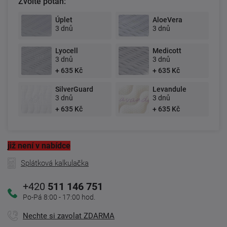
Zvolte potah:
Úplet
AloeVera
3 dnů
3 dnů
Lyocell
Medicott
3 dnů
3 dnů
+ 635 Kč
+ 635 Kč
SilverGuard
Levandule
3 dnů
3 dnů
+ 635 Kč
+ 635 Kč
již není v nabídce
Splátková kalkulačka
+420
511 146 751
Po-Pá 8:00 - 17:00 hod.
Nechte si zavolat ZDARMA