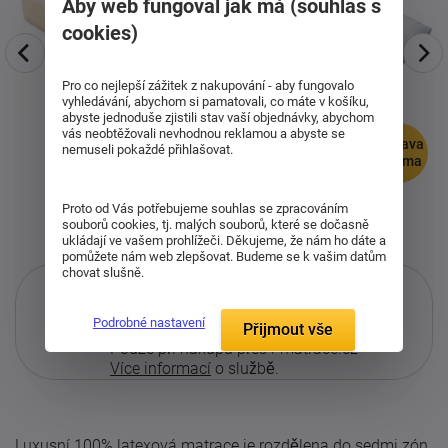
Aby web fungoval jak má (souhlas s
cookies)
Pro co nejlepší zážitek z nakupování - aby fungovalo
vyhledávání, abychom si pamatovali, co máte v košíku,
abyste jednoduše zjistili stav vaší objednávky, abychom
vás neobtěžovali nevhodnou reklamou a abyste se
doprava
nemuseli pokaždé přihlašovat.
zdarma
Proto od Vás potřebujeme souhlas se zpracováním
souborů cookies, tj. malých souborů, které se dočasně
ukládají ve vašem prohlížeči. Děkujeme, že nám ho dáte a
pomůžete nám web zlepšovat. Budeme se k vašim datům
chovat slušně.
Podrobné nastavení
Přijmout vše
Pouze při nákupu přes i-matrace.cz
Více informací
o službě.
Luxusní 100% latexová matrace je rozdělena do sedmi zón,