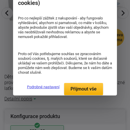
cookies)
Pro co nejlepší zážitek z nakupování - aby fungovalo
vyhledávání, abychom si pamatovali, co máte v košíku,
abyste jednoduše zjistili stav vaší objednávky, abychom
vás neobtěžovali nevhodnou reklamou a abyste se
doprava
nemuseli pokaždé přihlašovat.
zdarma
Proto od Vás potřebujeme souhlas se zpracováním
souborů cookies, tj. malých souborů, které se dočasně
ukládají ve vašem prohlížeči. Děkujeme, že nám ho dáte a
pomůžete nám web zlepšovat. Budeme se k vašim datům
chovat slušně.
Dětská moderní postel Glamis s přistýlkou. Okouzlující
provedení postele Glamis je pro děti jako stvořené. Výrazné
Podrobné nastavení
laťkování a zakončení ...
Přijmout vše
Detailní popis
Konfigurace produktu