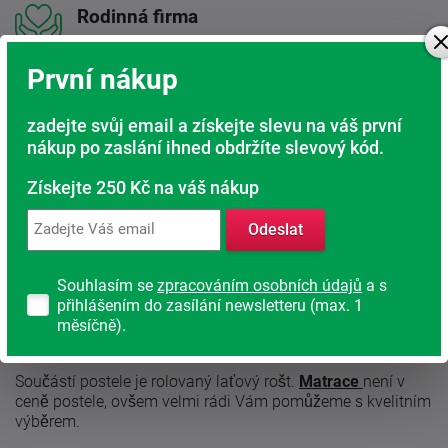
Rodinná firma
S tradicí od roku 1991
První nákup
Popis produktu
zadejte svůj email a získejte slevu na váš první
nákup po zaslání ihned obdržíte slevový kód.
Dětská moderní postel Glamis s přistýlkou.
Získejte 250 Kč na váš nákup
Okouzlující provedení postele Glamis je pro děti jako
Odeslat
stvořené. Výrazné laťkování a zakončení čel je jistě zaujme.
Glamis má tři strany kryty čely, což dětem dodává pocit
jistoty a útulnosti.
Souhlasím se
zpracováním osobních údajů
a s
přihlášením do zasílání newsletteru (max. 1
Přespávání u kamaráda je pro děti skvělým
měsíčně).
dobrodružstvím a s postelí Glami bude také velmi pohodlné
díky prostorné přistýlce.
Součástí postele je rolovaný laťový rošt.
Matrace
není v
ceně postele, ovšem velmi rádi Vám pomůžeme s kvelitním
výběrem.