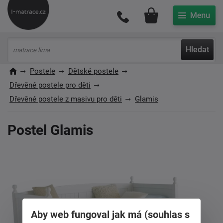
Můj účet
Hledat
Postele
Dětské postele
Dřevěné postele pro děti
Dřevěné postele z masivu pro děti
Glamis
Postel Glamis
Aby web fungoval jak má (souhlas s