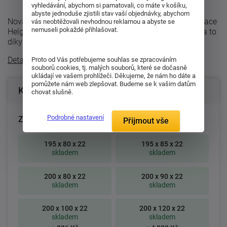
vyhledávání, abychom si pamatovali, co máte v košíku,
abyste jednoduše zjistili stav vaší objednávky, abychom
Nová luxusní matrace Helga s Panterfoam pěnou. Matrace
vás neobtěžovali nevhodnou reklamou a abyste se
nemuseli pokaždé přihlašovat.
Helga se vyznačuje svou výjimečnou dlouhoživotností a to
díky novým vysoce ...
Detailní popis
Proto od Vás potřebujeme souhlas se zpracováním
souborů cookies, tj. malých souborů, které se dočasně
ukládají ve vašem prohlížeči. Děkujeme, že nám ho dáte a
pomůžete nám web zlepšovat. Budeme se k vašim datům
Konfigurace produktu
chovat slušně.
Podrobné nastavení
Zvolte rozměr matrace (cm):
Přijmout vše
195 x 80 x 22
195 x 85 x 22
skladem
skladem
200 x 80 x 22
200 x 90 x 22
skladem
skladem
200 x 100 x 22
200 x 120 x 22
skladem
skladem