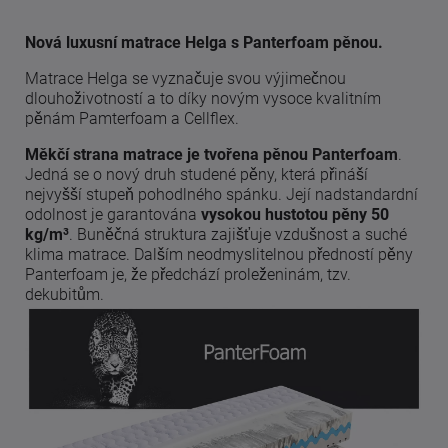
Nová luxusní matrace Helga s Panterfoam pěnou.
Matrace Helga se vyznačuje svou výjimečnou
dlouhoživotností a to díky novým vysoce kvalitním
pěnám Pamterfoam a Cellflex.
Měkčí strana matrace je tvořena pěnou Panterfoam
.
Jedná se o nový druh studené pěny, která přináší
nejvyšší stupeň pohodlného spánku. Její nadstandardní
odolnost je garantována
vysokou hustotou pěny 50
kg/m³
. Buněčná struktura zajišťuje vzdušnost a suché
klima matrace. Dalším neodmyslitelnou předností pěny
Panterfoam je, že předchází proleženinám, tzv.
dekubitům.