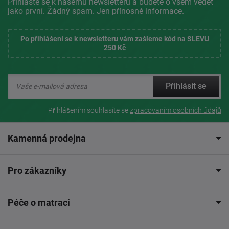
Přihlaste se k našemu newsletteru a budete o všem vědět
jako první. Žádný spam. Jen přínosné informace.
Po přihlášení se k newsletteru vám zašleme kód na SLEVU
250 Kč
Přihlásit se
Přihlášením souhlasíte se
zpracovaním osobních údajů
Kamenná prodejna
Pro zákazníky
Péče o matraci