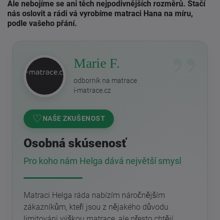
Ale nebojíme se ani těch nejpodivnějších rozměrů. Stačí
nás oslovit a rádi vá vyrobíme matraci Hana na míru,
podle vašeho přání.
Marie F.
odborník na matrace
i-matrace.cz
♡
NAŠE ZKUŠENOST
Osobná skúsenosť
Pro koho nám Helga dává největší smysl
Matraci Helga ráda nabízím náročnějším
zákazníkům, kteří jsou z nějakého důvodu
limitováni výškou matrace, ale přesto chtějí