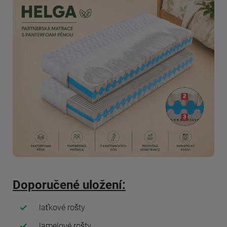
Doporučené uložení:
laťkové rošty
lamelové rošty