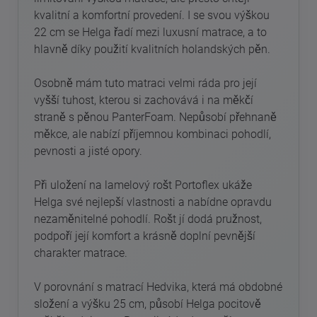
kvalitní a komfortní provedení. I se svou výškou
22 cm se Helga řadí mezi luxusní matrace, a to
hlavně díky použití kvalitních holandských pěn.
Osobně mám tuto matraci velmi ráda pro její
vyšší tuhost, kterou si zachovává i na měkčí
straně s pěnou PanterFoam. Nepůsobí přehnaně
měkce, ale nabízí příjemnou kombinaci pohodlí,
pevnosti a jisté opory.
Při uložení na lamelový rošt Portoflex ukáže
Helga své nejlepší vlastnosti a nabídne opravdu
nezaměnitelné pohodlí. Rošt jí dodá pružnost,
podpoří její komfort a krásně doplní pevnější
charakter matrace.
V porovnání s matrací Hedvika, která má obdobné
složení a výšku 25 cm, působí Helga pocitově