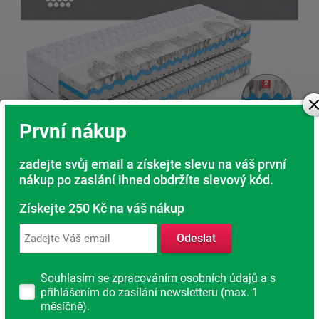
První nákup
zadejte svůj email a získejte slevu na váš první
nákup po zaslání ihned obdržíte slevový kód.
Získejte 250 Kč na váš nákup
Pevné jádro matrace je tvořeno vlnkovou pěnou
Medifoam o objemové hmotnosti 35kg/m³.
Vlnky se
Odeslat
krásně přizpůsobí ležícímu tělu.
Spolupráce Panterfoam pěny a Cellflex pěny je dokonalá
Souhlasím se
zpracováním osobních údajů
a s
a těžko budete hledat ideálnější pár.
přihlášením do zasílání newsletteru (max. 1
měsíčně).