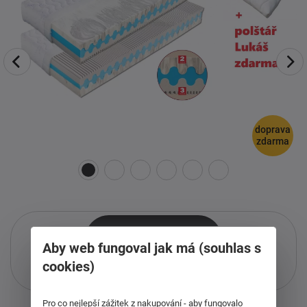
doprava
zdarma
Aby web fungoval jak má (souhlas s
cookies)
Pouze při nákupu přes i-matrace.cz
Více informací
o službě.
Pro co nejlepší zážitek z nakupování - aby fungovalo