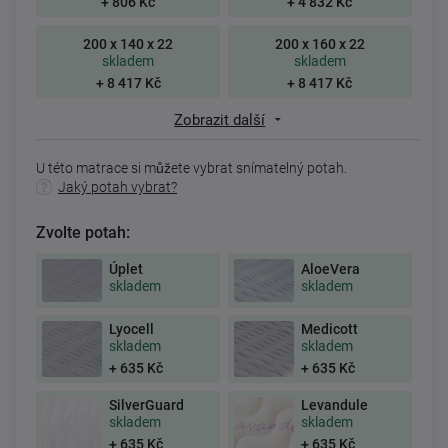
+ 806 Kč
+ 4 832 Kč
200 x 140 x 22
200 x 160 x 22
skladem
skladem
+ 8 417 Kč
+ 8 417 Kč
Zobrazit další
U této matrace si můžete vybrat snímatelný potah.
Jaký potah vybrat?
Zvolte potah:
Úplet
AloeVera
skladem
skladem
Lyocell
Medicott
skladem
skladem
+ 635 Kč
+ 635 Kč
SilverGuard
Levandule
skladem
skladem
+ 635 Kč
+ 635 Kč