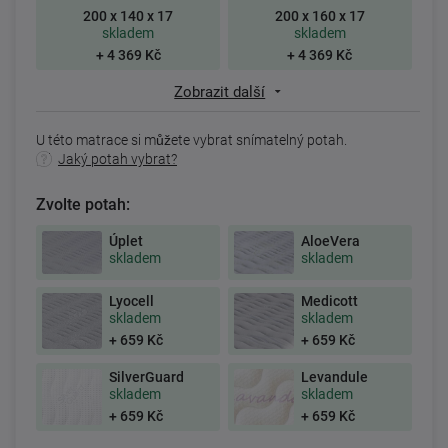
200 x 140 x 17
200 x 160 x 17
skladem
skladem
+ 4 369 Kč
+ 4 369 Kč
Zobrazit další
U této matrace si můžete vybrat snímatelný potah.
Jaký potah vybrat?
Zvolte potah:
Úplet
AloeVera
skladem
skladem
Lyocell
Medicott
skladem
skladem
+ 659 Kč
+ 659 Kč
SilverGuard
Levandule
skladem
skladem
+ 659 Kč
+ 659 Kč