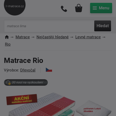
Můj účet
Hledat
Matrace
Nejčastěji hledané
Levné matrace
Rio
Matrace Rio
Výrobce:
Dřevočal
30 nocí na vyzkoušení