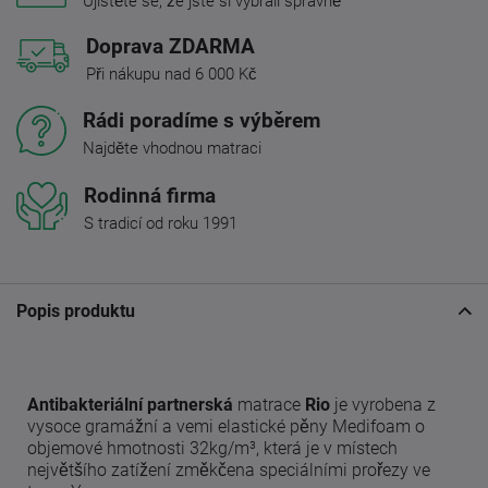
Ujistěte se, že jste si vybrali správně
Doprava ZDARMA
Při nákupu nad 6 000 Kč
Rádi poradíme s výběrem
Najděte vhodnou matraci
Rodinná firma
S tradicí od roku 1991
Popis produktu
Antibakteriální
partnerská
matrace
Rio
je vyrobena z
vysoce gramážní a vemi elastické pěny Medifoam o
objemové hmotnosti 32kg/m³, která je v místech
největšího zatížení změkčena speciálními prořezy ve