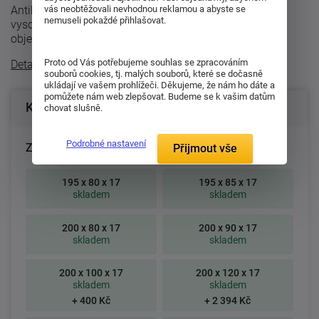
vás neobtěžovali nevhodnou reklamou a abyste se
Antibakteriální partnerská matrace Rio je vyrobena z
nemuseli pokaždé přihlašovat.
vysoce gramážní a vemi elastické pěny Medifoam o
objemové hmotnosti 32kg/m³, kter ...
Proto od Vás potřebujeme souhlas se zpracováním
Detailní popis
souborů cookies, tj. malých souborů, které se dočasně
ukládají ve vašem prohlížeči. Děkujeme, že nám ho dáte a
pomůžete nám web zlepšovat. Budeme se k vašim datům
Konfigurace produktu
chovat slušně.
Podrobné nastavení
Zvolte rozměr matrace (cm):
Přijmout vše
195 x 80 x 17
195 x 85 x 17
skladem
skladem
200 x 80 x 17
200 x 90 x 17
skladem
skladem
200 x 100 x 17
200 x 120 x 17
skladem
skladem
+ 400 Kč
+ 2 394 Kč