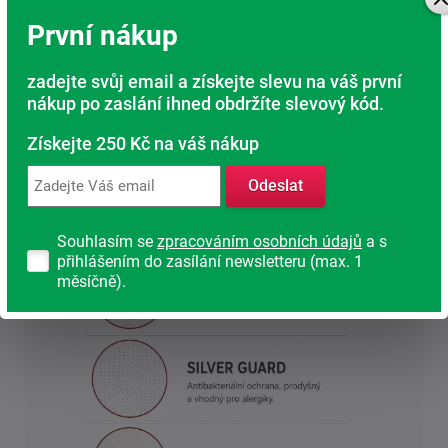
Složení: 40 % bavlna, 35 % polyamid, 25 % polyester.
První nákup
Tento potah má nejvyšší podíl bavlny. Je ideální pro děti
a alergiky a poskytuje maximální možnou ochranu proti
roztočům a plísním.
zadejte svůj email a získejte slevu na váš první
nákup po zaslání ihned obdržíte slevový kód.
Silver Guard
Nejhygieničtější provedení potahu díky obsahu stříbra.
Získejte 250 Kč na váš nákup
Nešetřeme na svém zdraví. Spánek je nejpřirozenější
Odeslat
regenerací našeho těla.
Souhlasím se
zpracováním osobních údajů
a s
přihlášením do zasílání newsletteru (max. 1
měsíčně).