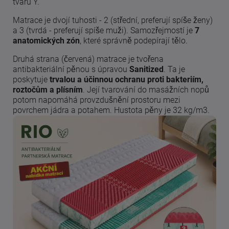
tvaru Y.
Matrace je dvojí tuhosti - 2 (střední, preferují spíše ženy)
a 3 (tvrdá - preferují spíše muži). Samozřejmostí je
7
anatomických zón
, které správně podepírají tělo.
Druhá strana (červená) matrace je tvořena
antibakteriální pěnou s úpravou
Sanitized
. Ta je
poskytuje
trvalou a účinnou ochranu proti bakteriím,
roztočům a plísním
. Její tvarování do masážních nopů
potom napomáhá provzdušnění prostoru mezi
povrchem jádra a potahem. Hustota pěny je 32 kg/m3.