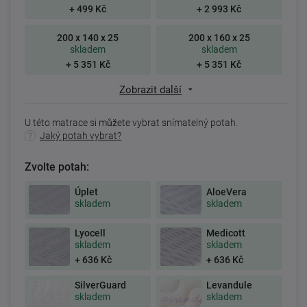
+ 499 Kč
+ 2 993 Kč
200 x 140 x 25
200 x 160 x 25
skladem
skladem
+ 5 351 Kč
+ 5 351 Kč
Zobrazit další
U této matrace si můžete vybrat snímatelný potah.
Jaký potah vybrat?
Zvolte potah:
Úplet
AloeVera
skladem
skladem
Lyocell
Medicott
skladem
skladem
+ 636 Kč
+ 636 Kč
SilverGuard
Levandule
skladem
skladem