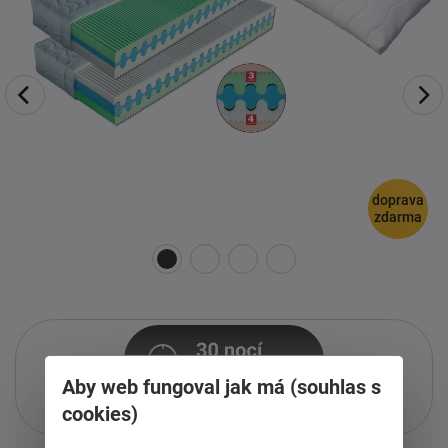
doprava
zdarma
Aby web fungoval jak má (souhlas s
Pouze při nákupu přes i-matrace.cz
cookies)
Více informací
o službě.