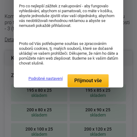
Pro co nejlepší zážitek z nakupování - aby fungovalo
vyhledávání, abychom si pamatovali, co máte v košíku,
abyste jednoduše zjistili stav vaší objednávky, abychom
Komfortní partnerská matrace Olympia je ideální volbou
vás neobtěžovali nevhodnou reklamou a abyste se
pro ty, kteří preferují tužší matrace. Matrace je dvojí tuhosti
nemuseli pokaždé přihlašovat.
- 3 (tvrdá) a ...
Detailní popis
Proto od Vás potřebujeme souhlas se zpracováním
souborů cookies, tj. malých souborů, které se dočasně
ukládají ve vašem prohlížeči. Děkujeme, že nám ho dáte a
Konfigurace produktu
pomůžete nám web zlepšovat. Budeme se k vašim datům
chovat slušně.
Zvolte rozměr matrace (cm):
Podrobné nastavení
Přijmout vše
195 x 80 x 25
195 x 85 x 25
skladem
skladem
200 x 80 x 25
200 x 90 x 25
skladem
skladem
200 x 100 x 25
200 x 120 x 25
skladem
skladem