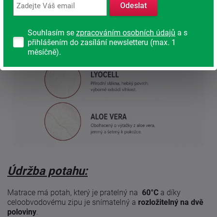
Odeslat
Souhlasím se
zpracováním osobních údajů
a s
přihlášením do zasílání newsletteru (max. 1
měsíčně).
Údržba potahu:
Matrace má potah, který je pratelný na
60°C
a díky
celoobvodovému zipu je snímatelný a
rozložitelný na dvě
poloviny
.