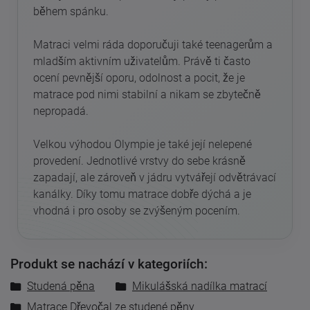
během spánku.
Matraci velmi ráda doporučuji také teenagerům a
mladším aktivním uživatelům. Právě ti často
ocení pevnější oporu, odolnost a pocit, že je
matrace pod nimi stabilní a nikam se zbytečně
nepropadá.
Velkou výhodou Olympie je také její nelepené
provedení. Jednotlivé vrstvy do sebe krásně
zapadají, ale zároveň v jádru vytvářejí odvětrávací
kanálky. Díky tomu matrace dobře dýchá a je
vhodná i pro osoby se zvýšeným pocením.
Produkt se nachází v kategoriích:
Studená pěna
Mikulášská nadílka matrací
Matrace Dřevočal ze studené pěny