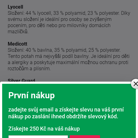
Lyocell
Složení: 44 % lyocell, 33 % polyamid, 23 % polyester. Díky
svému složení je ideální pro osoby se zvýšeným
pocením, pro děti nebo pro milovníky domácích
mazlíčků.
Medicott
Složení: 40 % bavlna, 35 % polyamid, 25 % polyester.
Tento potah má nejvyšší podíl bavlny. Je ideální pro děti
a alergiky a poskytuje maximální možnou ochranu proti
roztočům a plísním.
Silver Guard
Nejhygieničtější provedení potahu díky obsahu stříbra.
První nákup
Nešetřeme na svém zdraví. Spánek je nejpřirozenější
regenerací našeho těla.
zadejte svůj email a získejte slevu na váš první
nákup po zaslání ihned obdržíte slevový kód.
Získejte 250 Kč na váš nákup