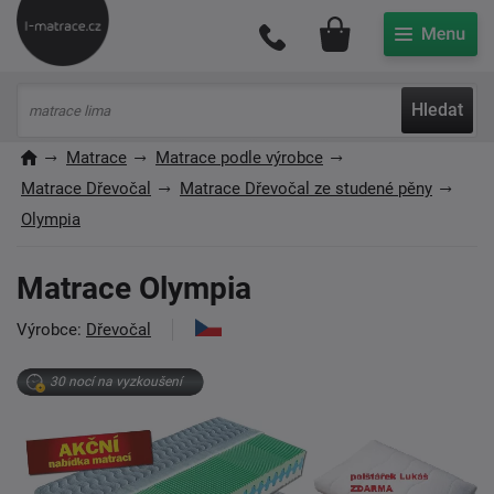
Můj účet
Hledat
Matrace
Matrace podle výrobce
Matrace Dřevočal
Matrace Dřevočal ze studené pěny
Olympia
Matrace Olympia
Výrobce:
Dřevočal
30 nocí na vyzkoušení