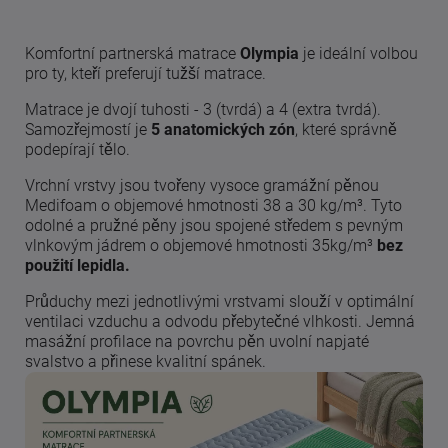
Komfortní partnerská matrace
Olympia
je ideální volbou
pro ty, kteří preferují tužší matrace.
Matrace je dvojí tuhosti - 3 (tvrdá) a 4 (extra tvrdá).
Samozřejmostí je
5 anatomických zón
, které správně
podepírají tělo.
Vrchní vrstvy jsou tvořeny vysoce gramážní pěnou
Medifoam o objemové hmotnosti 38 a 30 kg/m³. Tyto
odolné a pružné pěny jsou spojené středem s pevným
vlnkovým jádrem o objemové hmotnosti 35kg/m³
bez
použití lepidla.
Průduchy mezi jednotlivými vrstvami slouží v optimální
ventilaci vzduchu a odvodu přebytečné vlhkosti. Jemná
masážní profilace na povrchu pěn uvolní napjaté
svalstvo a přinese kvalitní spánek.