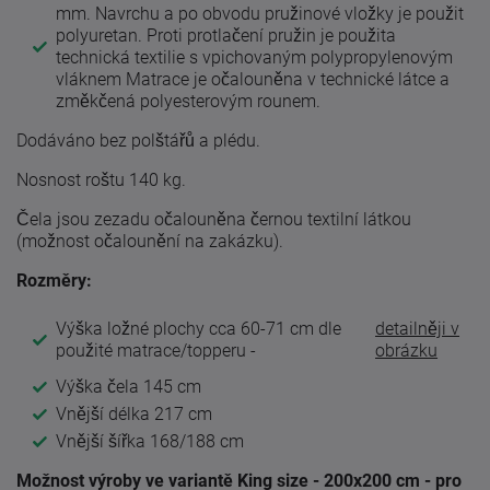
mm. Navrchu a po obvodu pružinové vložky je použit
polyuretan. Proti protlačení pružin je použita
technická textilie s vpichovaným polypropylenovým
vláknem Matrace je očalouněna v technické látce a
změkčená polyesterovým rounem.
Dodáváno bez polštářů a plédu.
Nosnost roštu 140 kg.
Čela jsou zezadu očalouněna černou textilní látkou
(možnost očalounění na zakázku).
Rozměry:
Výška ložné plochy cca 60-71 cm dle
detailněji v
použité matrace/topperu -
obrázku
Výška čela 145 cm
Vnější délka 217 cm
Vnější šířka 168/188 cm
Možnost výroby ve variantě King size - 200x200 cm - pro