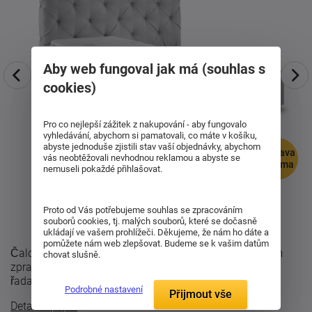
Aby web fungoval jak má (souhlas s
cookies)
Pro co nejlepší zážitek z nakupování - aby fungovalo
vyhledávání, abychom si pamatovali, co máte v košíku,
abyste jednoduše zjistili stav vaší objednávky, abychom
doprava
vás neobtěžovali nevhodnou reklamou a abyste se
zdarma
nemuseli pokaždé přihlašovat.
Proto od Vás potřebujeme souhlas se zpracováním
souborů cookies, tj. malých souborů, které se dočasně
ukládají ve vašem prohlížeči. Děkujeme, že nám ho dáte a
pomůžete nám web zlepšovat. Budeme se k vašim datům
Čalouněná postel Palladio vyniká individuálním ručním
chovat slušně.
zpracováním a konstrukční kvality řady Premium. Tato
řada vyniká výškou ložné plochy a ...
Podrobné nastavení
Přijmout vše
Detailní popis