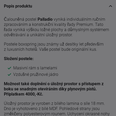
Popis produktu
Čalouněná postel
Palladio
vyniká individuálním ručním
zpracováním a konstrukční kvality řady Premium. Tato
řada vyniká výškou ložné plochy a důmyslným systémem
odvětrávání a unikátní úložný prostor.
Postele boxspring jsou známy už desítky let především
z luxusních hotelů. Vaše postel bude originální kus.
Složení postele:
Masivní rám s lamelami
Vzdušné pružinové jádro
Možnost také doplnění o úložný prostor s přístupem z
boku se snadným otevíráním díky plynovým pístů.
Příplatkem 4000,-Kč.
Úložný prostor je vyroben z bílého lamina o síle 18 mm.
Dno je vyhotoveno z bílé MDF. Pohledové strany jsou
změkčeny polyesterovým rounem. Uchycení okrasné nohy