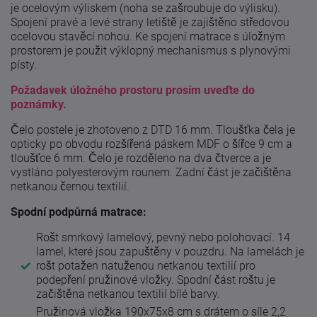
je ocelovým výliskem (noha se zašroubuje do výlisku).
Spojení pravé a levé strany letiště je zajištěno středovou
ocelovou stavěcí nohou. Ke spojení matrace s úložným
prostorem je použit výklopný mechanismus s plynovými
písty.
Požadavek úložného prostoru prosím uveďte do
poznámky.
Čelo postele je zhotoveno z DTD 16 mm. Tloušťka čela je
opticky po obvodu rozšířená páskem MDF o šířce 9 cm a
tloušťce 6 mm. Čelo je rozděleno na dva čtverce a je
vystláno polyesterovým rounem. Zadní část je začištěna
netkanou černou textilií.
Spodní podpůrná matrace:
Rošt smrkový lamelový, pevný nebo polohovací. 14
lamel, které jsou zapuštěny v pouzdru. Na lamelách je
rošt potažen natuženou netkanou textilií pro
podepření pružinové vložky. Spodní část roštu je
začištěna netkanou textilií bílé barvy.
Pružinová vložka 190x75x8 cm s drátem o síle 2,2