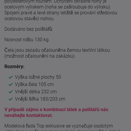
polyesterovým rounem. Uchycení okrasné nohy je
ocelovým výliskem (noha se zašroubuje do výlisku).
Spojení pravé a levé strany letiště se prování středovou
ocelovou stavěcí nohou.
Dodáváno bez polštářů.
Nosnost roštu 130 kg.
Čela jsou zezadu očalouněna černou textilní látkou
(možnost očalounění na zakázku).
Rozměry:
Výška ložné plochy 50
Výška čela 105 cm
Vnější délka 232 cm
Vnější šířka 183/203 cm
V případě zájmu o kombinaci látek a polštářů nás
neváhejte kontaktovat.
Modelová řada Top exklusive se vyznačuje osobitým