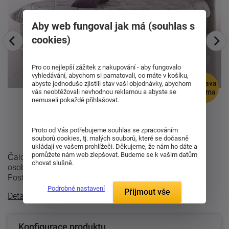
Aby web fungoval jak má (souhlas s
cookies)
Pro co nejlepší zážitek z nakupování - aby fungovalo
vyhledávání, abychom si pamatovali, co máte v košíku,
doprava
abyste jednoduše zjistili stav vaší objednávky, abychom
vás neobtěžovali nevhodnou reklamou a abyste se
zdarma
nemuseli pokaždé přihlašovat.
Proto od Vás potřebujeme souhlas se zpracováním
souborů cookies, tj. malých souborů, které se dočasně
ukládají ve vašem prohlížeči. Děkujeme, že nám ho dáte a
pomůžete nám web zlepšovat. Budeme se k vašim datům
Čalouněná postel Lusso elegantního vzhledu, vyniká
chovat slušně.
osobitým a pečlivým zpracováním řady Top exklusive.
Postel je možné vybrat z několika ...
Podrobné nastavení
Přijmout vše
Detailní popis
Konfigurace produktu