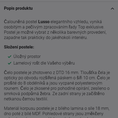
Popis produktu
Čalouněná postel
Lusso
elegantního vzhledu, vyniká
osobitým a pečlivým zpracováním řady Top exklusive.
Postel je možné vybrat z několika barevných provedení,
zapadne tak prakticky do jakéhokoli interiéru.
Složení postele:
Úložný prostor
Lamelový rošt dle Vašeho výběru
Čelo postele je zhotoveno z DTD 16 mm. Tloušťka čela je
opticky po obvodu rozšířená páskem o šíři 10 cm. Čelo je
prošité do 8 obdélníků a jsou vycpané polyesterovým
rounem. Čelo je zkosené pro pohodlné opírání, zesíleno o
smrková podpůrná žebra. Ze zadní strany je začištěno
netkanou černou textilií.
Materiál korpusu postele je z bílého lamina o síle 18 mm,
dno poté z bílé MDF. Pohledové strany jsou změkčeny