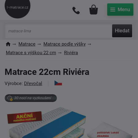
Můj účet
Hledat
Matrace
Matrace podle výšky
Matrace s výškou 22 cm
Riviéra
Matrace 22cm Riviéra
Výrobce:
Dřevočal
30 nocí na vyzkoušení