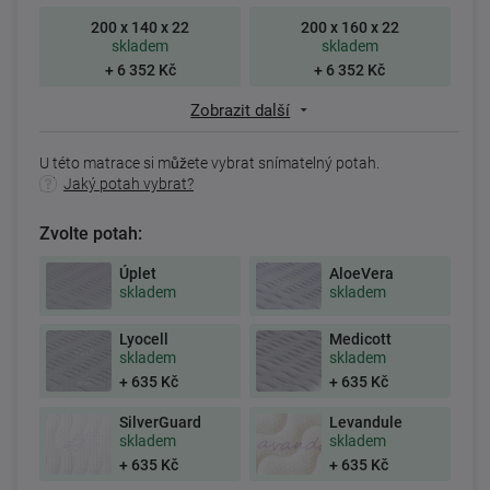
200 x 140 x 22
200 x 160 x 22
skladem
skladem
+ 6 352 Kč
+ 6 352 Kč
Zobrazit další
U této matrace si můžete vybrat snímatelný potah.
Jaký potah vybrat?
Zvolte potah:
Úplet
AloeVera
skladem
skladem
Lyocell
Medicott
skladem
skladem
+ 635 Kč
+ 635 Kč
SilverGuard
Levandule
skladem
skladem
+ 635 Kč
+ 635 Kč