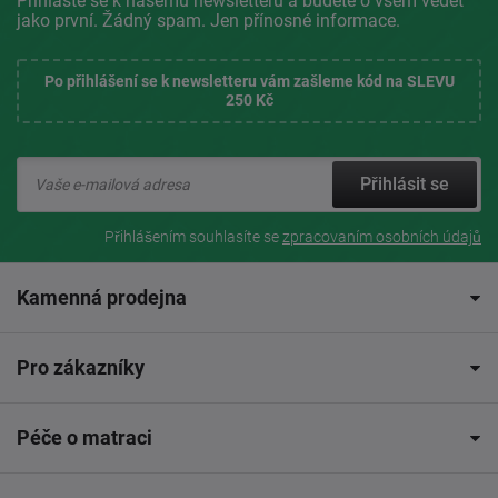
Přihlaste se k našemu newsletteru a budete o všem vědět
jako první. Žádný spam. Jen přínosné informace.
Po přihlášení se k newsletteru vám zašleme kód na SLEVU
250 Kč
Přihlásit se
Přihlášením souhlasíte se
zpracovaním osobních údajů
Kamenná prodejna
Pro zákazníky
Péče o matraci