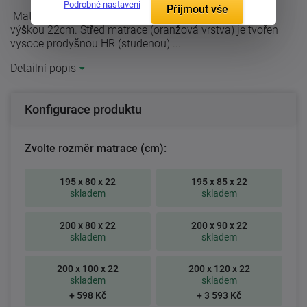
Podrobné nastavení
Přijmout vše
Matrace Riviéra z oblíbené studené pěny a komfortní
výškou 22cm. Střed matrace (oranžová vrstva) je tvořen
vysoce prodyšnou HR (studenou) ...
Detailní popis
Konfigurace produktu
Zvolte rozměr matrace (cm):
195 x 80 x 22
195 x 85 x 22
skladem
skladem
200 x 80 x 22
200 x 90 x 22
skladem
skladem
200 x 100 x 22
200 x 120 x 22
skladem
skladem
+ 598 Kč
+ 3 593 Kč