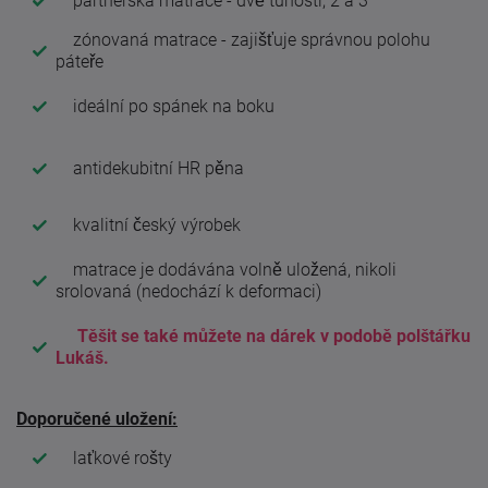
partnerská matrace - dvě tuhosti, 2 a 3
zónovaná matrace - zajišťuje správnou polohu
páteře
ideální po spánek na boku
antidekubitní HR pěna
kvalitní český výrobek
matrace je dodávána volně uložená, nikoli
srolovaná (nedochází k deformaci)
Těšit se také můžete na dárek v podobě polštářku
Lukáš.
Doporučené uložení:
laťkové rošty