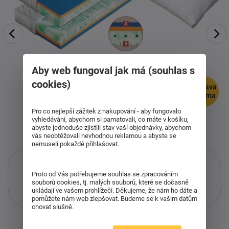
Aby web fungoval jak má (souhlas s
cookies)
doprava
zdarma
Pro co nejlepší zážitek z nakupování - aby fungovalo
vyhledávání, abychom si pamatovali, co máte v košíku,
abyste jednoduše zjistili stav vaší objednávky, abychom
vás neobtěžovali nevhodnou reklamou a abyste se
nemuseli pokaždé přihlašovat.
Proto od Vás potřebujeme souhlas se zpracováním
souborů cookies, tj. malých souborů, které se dočasně
Pouze při nákupu přes i-matrace.cz
ukládají ve vašem prohlížeči. Děkujeme, že nám ho dáte a
pomůžete nám web zlepšovat. Budeme se k vašim datům
Více informací
o službě.
chovat slušně.