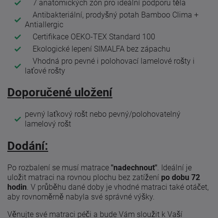
7 anatomických zón pro ideální podporu těla
Antibakteriální, prodyšný potah Bamboo Clima +
Antiallergic
Certifikace OEKO-TEX Standard 100
Ekologické lepení SIMALFA bez zápachu
Vhodná pro pevné i polohovací lamelové rošty i
laťové rošty
Doporučené uložení
pevný laťkový rošt nebo pevný/polohovatelný
lamelový rošt
Dodání:
Po rozbalení se musí matrace
"nadechnout"
. Ideální je
uložit matraci na rovnou plochu bez zatížení
po dobu 72
hodin
. V průběhu dané doby je vhodné matraci také otáčet,
aby rovnoměrně nabyla své správné výšky.
Věnujte své matraci péči a bude Vám sloužit k Vaší