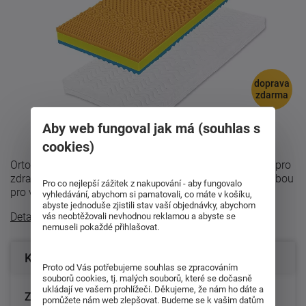
doprava
zdarma
Aby web fungoval jak má (souhlas s
cookies)
Ortopedická matrace Partner Orthopedic - pevná opora pro
zdravý spánekMatrace Partner Orthopedic je ideální volbou
Pro co nejlepší zážitek z nakupování - aby fungovalo
pro všechny, kdo hledají ...
vyhledávání, abychom si pamatovali, co máte v košíku,
abyste jednoduše zjistili stav vaší objednávky, abychom
Detailní popis
vás neobtěžovali nevhodnou reklamou a abyste se
nemuseli pokaždé přihlašovat.
Konfigurace produktu
Proto od Vás potřebujeme souhlas se zpracováním
souborů cookies, tj. malých souborů, které se dočasně
ukládají ve vašem prohlížeči. Děkujeme, že nám ho dáte a
Zvolte rozměr matrace (cm):
pomůžete nám web zlepšovat. Budeme se k vašim datům