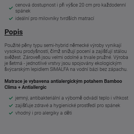
cenová dostupnost i při výšce 20 cm pro každodenní
spánek
ideální pro milovníky tvrdších matrací
Popis
Použité pěny typu semi-hybrid německé výroby vynikají
vysokou prodyšností, čímž snižují pocení a zajišťují stálou
svěžest. Zároveň jsou velmi odolné a trvale pružné. Výroba
je šetrná - jednotlivé vrstvy jsou spojovány ekologickým
švýcarským lepidlem SIMALFA na vodní bázi bez zápachu.
Matrace je vybavena antialergickým potahem Bamboo
Clima + Antiallergic
jemný, antibakteriální a výborně odvádí teplo i vlhkost
zajišťuje zdravé a hygienické prostředí pro spánek
vhodný i pro alergiky a děti