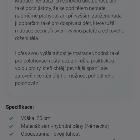
Matrace nenabízí jen cenovou dostupnost, ale
také pocit jistoty, že se pod tělem nebude
nadměrně prohýbat ani při vyšším zatížení.Ráda
ji doporčím také pro dospívací děti, které tužší
matrace ocení při svém vývinu páteře a celkového
držení těla.
I přes svou vyšší tuhost je matrace vhodná také
pro polohovací rošty, což z ní dělá praktickou
volbu pro ty, kteří chtějí pevnější spaní, ale
zároveň nechtějí přijít o možnost pohodlného
polohování.
Specifikace:
Výška: 20 cm
Materiál: semi-hybridní pěny (Německo)
Oboustranná - dvojí tuhost