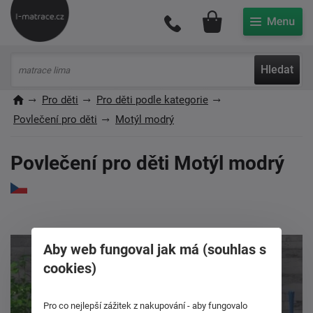
Můj účet
Hledat
Pro děti
Pro děti podle kategorie
Povlečení pro děti
Motýl modrý
Povlečení pro děti Motýl modrý
Aby web fungoval jak má (souhlas s
cookies)
Pro co nejlepší zážitek z nakupování - aby fungovalo