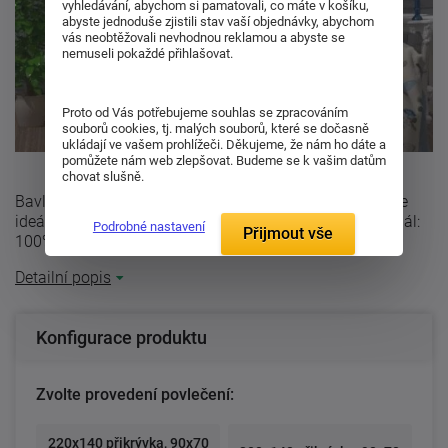
vyhledávání, abychom si pamatovali, co máte v košíku,
abyste jednoduše zjistili stav vaší objednávky, abychom
vás neobtěžovali nevhodnou reklamou a abyste se
nemuseli pokaždé přihlašovat.
Proto od Vás potřebujeme souhlas se zpracováním
souborů cookies, tj. malých souborů, které se dočasně
ukládají ve vašem prohlížeči. Děkujeme, že nám ho dáte a
pomůžete nám web zlepšovat. Budeme se k vašim datům
chovat slušně.
Bavlněné povlečení s motivem modrých motýlů a růží je
ideální pro každou romatickou duši mladé dívky. Materiál:
Podrobné nastavení
Přijmout vše
100% bavlnaDoporučeno prát ...
Detailní popis
Konfigurace produktu
Zvolte provedení povlečení:
220x140 přikrývka, 90x70