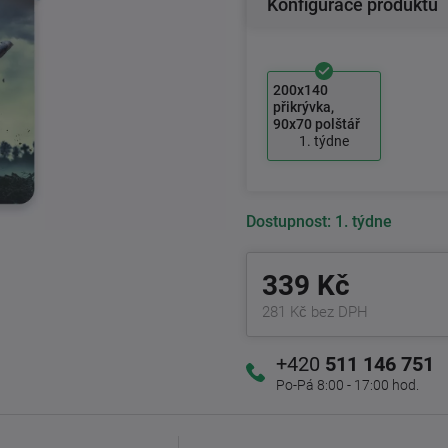
Konfigurace produktu
200x140
přikrývka,
90x70 polštář
1. týdne
Dostupnost:
1. týdne
339 Kč
281 Kč bez DPH
+420
511 146 751
Po-Pá 8:00 - 17:00 hod.