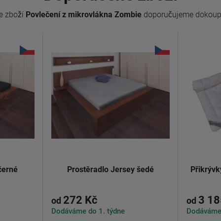
e zboží
Povlečení z mikrovlákna Zombie
doporučujeme dokoupi
černé
Prostěradlo Jersey šedé
Přikrývk
272 Kč
3 18
od
od
Dodáváme do 1. týdne
Dodáváme 