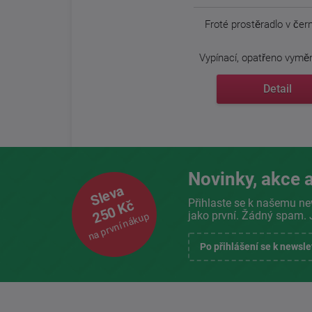
Froté prostěradlo v čer
Vypínací, opatřeno vyměni
Detail
Novinky, akce a
Sleva
Přihlaste se k našemu ne
250 Kč
jako první. Žádný spam. 
na první nákup
Po přihlášení se k newsl