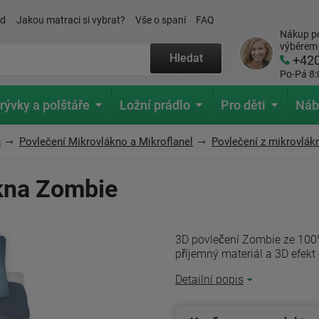
ád
Jakou matraci si vybrat?
Vše o spaní
FAQ
Nákup po
výběrem
Hledat
+42
Po-Pá 8:
rývky a polštáře
Ložní prádlo
Pro děti
Náb
u
Povlečení Mikrovlákno a Mikroflanel
Povlečení z mikrovlák
ákna Zombie
3D povlečení Zombie ze 100%
příjemný materiál a 3D efekt 
Detailní popis