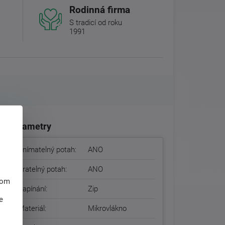
Rodinná firma
S tradicí od roku
1991
Parametry
Snímatelný potah:
ANO
Pratelný potah:
ANO
hom
Zapínání:
Zip
e
Materiál:
Mikrovlákno