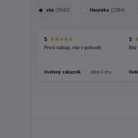
vše
(3940)
Heureka
(2384)
5
5
První nákup, vše v pohodě
Bez 
Ověřený zákazník
|
před 4 dny
Ověř