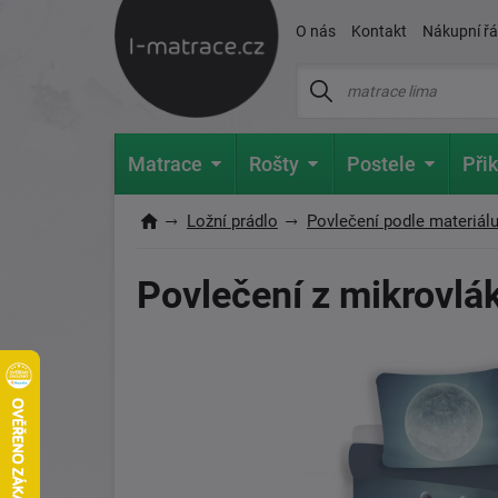
O nás
Kontakt
Nákupní ř
Matrace
Rošty
Postele
Přik
Ložní prádlo
Povlečení podle materiál
Povlečení z mikrovl