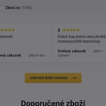
Zbozi.cz
(1556)
5
starostí
Dobrý kup,dobrá cena,skvělá
matrace,určitě doporučuji
Ověřený zákazník
|
před 1
ený zákazník
|
před 4 dny
týdnem
zobrazit další recenze
Doporučené zboží