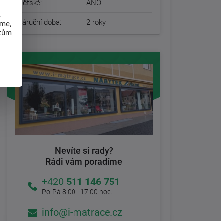
Dětské:
ANO
.
Záruční doba:
2 roky
eme,
atům
Nevíte si rady?
Rádi vám poradíme
+420
511 146 751
Po-Pá 8:00 - 17:00 hod.
info@i-matrace.cz