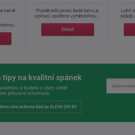
né barvě.
Prostěradlo jersey šedé barvy je
Ložní 
vypínací, opatřeno vyměnitelnou ...
skládá z
telnou ...
Detail
 tipy na kvalitní spánek
wsletteru a budete o všem vědět
Jen přínosné informace.
etteru vám zašleme kód na SLEVU 250 Kč