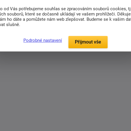
a stálobarevný. Mikrovlákno je výrobci
to od Vás potřebujeme souhlas se zpracováním souborů cookies, tj
svými vlastnostmi již v mnoha ohledech předčí
ch souborů, které se dočasně ukládají ve vašem prohlížeči. Děkuj
nou údržbu, jelikož se minimálně mačká a rychle
nám ho dáte a pomůžete nám web zlepšovat. Budeme se k vašim d
at slušně.
chnou a složit.
Podrobné nastavení
Přijmout vše
Povlečení z mikrovlákna