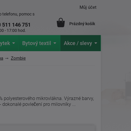
Můj účet
 telefonu, pomoc s
Prázdný košík
0
511 146 751
00 - 17:00 hod.
ytek
Bytový textil
Akce / slevy
na
Zombie
 polyesterového mikrovlákna. Výrazné barvy,
- dokonalé povlečení pro milovníky ...