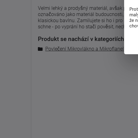
Velmi lehký a prodyšný materiál, avšak pevný 
Pro
označováno jako materiál budoucnosti, který 
malý
klasickou bavlnu. Zamilujete si ho i pro snad
že 
chov
schne - po vyprání ho stačí pověsit, nechat us
Produkt se nachází v kategoriích:
Povlečení Mikrovlákno a Mikroflanel