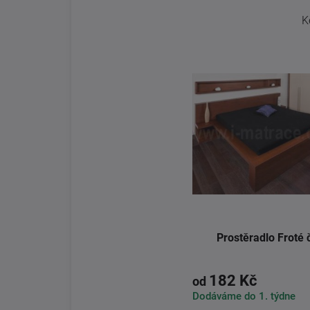
K
Prostěradlo Froté 
182 Kč
od
Dodáváme do 1. týdne