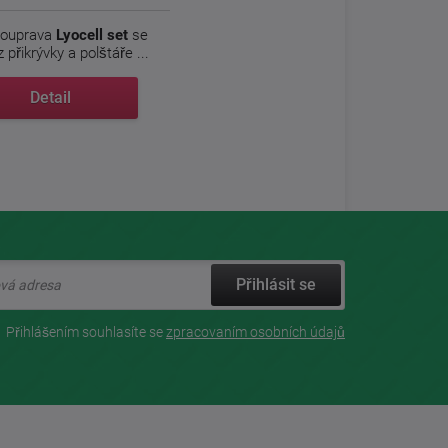
souprava
Lyocell set
se
 přikrývky a polštáře ...
Detail
Přihlásit se
Přihlášením souhlasíte se
zpracovaním osobních údajů