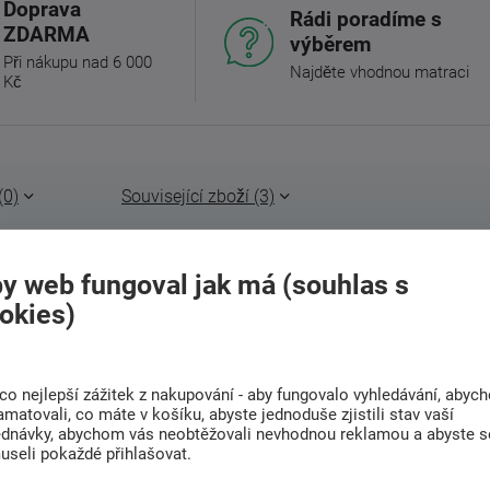
Doprava
Rádi poradíme s
ZDARMA
výběrem
Při nákupu nad 6 000
Najděte vhodnou matraci
Kč
(0)
Související zboží (3)
o mikrovlákna.
y web fungoval jak má (souhlas s
okies)
dokonalé povlečení pro milovníky strachu.
poručujeme prát před prvním použitím
pracích prostředcích na jemné a barevné
co nejlepší zážitek z nakupování - aby fungovalo vyhledávání, abyc
amatovali, co máte v košíku, abyste jednoduše zjistili stav vaší
ednávky, abychom vás neobtěžovali nevhodnou reklamou a abyste s
useli pokaždé přihlašovat.
ovlákno