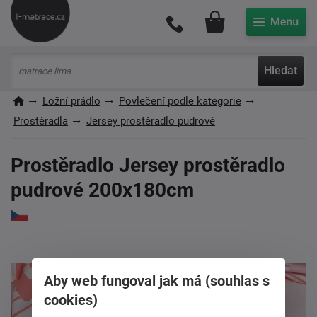
Můj účet
Hledat
Ložní prádlo
Povlečení podle kategorie
Prostěradla
Jersey prostěradlo pudrové
Prostěradlo Jersey prostěradlo
pudrové 200x180cm
Aby web fungoval jak má (souhlas s
cookies)