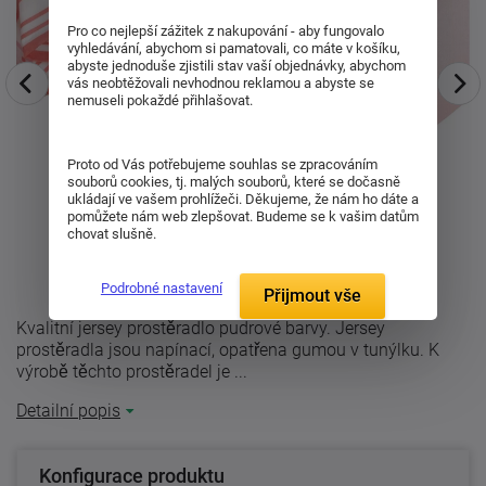
Pro co nejlepší zážitek z nakupování - aby fungovalo
vyhledávání, abychom si pamatovali, co máte v košíku,
abyste jednoduše zjistili stav vaší objednávky, abychom
vás neobtěžovali nevhodnou reklamou a abyste se
nemuseli pokaždé přihlašovat.
Proto od Vás potřebujeme souhlas se zpracováním
souborů cookies, tj. malých souborů, které se dočasně
ukládají ve vašem prohlížeči. Děkujeme, že nám ho dáte a
pomůžete nám web zlepšovat. Budeme se k vašim datům
chovat slušně.
Podrobné nastavení
Přijmout vše
Kvalitní jersey prostěradlo pudrové barvy. Jersey
prostěradla jsou napínací, opatřena gumou v tunýlku. K
výrobě těchto prostěradel je ...
Detailní popis
Konfigurace produktu