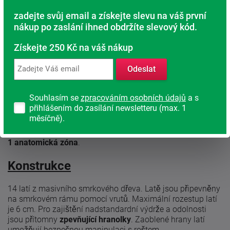
zadejte svůj email a získejte slevu na váš první
nákup po zaslání ihned obdržíte slevový kód.
Popis produktu
Získejte 250 Kč na váš nákup
Polohovatelný a odolný rošt
Latt Lux 14 HP
ze smrkových
Odeslat
latí
s úložným prostorem a přístupem od nohou
. Díky
polohování hlavy (H) zajišťuje větší pohodlí a relaxaci na
lůžku. Latě jsou připevněny na smrkovém rámu pomocí
Souhlasím se
zpracováním osobních údajů
a s
vrutů.
přihlášením do zasílání newsletteru (max. 1
měsíčně).
Optimální volba pro zdravý spánek.
1 anatomická zóna
.
Konstrukce
14 latí z masivního smrkového dřeva. Latě jsou připevněny
na smrkovém rámu pomocí vrutů. Maximální rozestup latí
je 6 cm. Pro zajištění nadstandardní výdrže a odolnosti
jsou přítomny
zpevňující hranolky
. Zaoblené hrany latí
umožňují bezpečnou manipulaci s roštem.