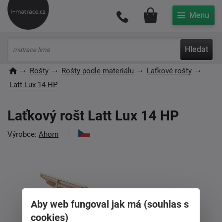
Můj účet
Hledat
Rošty
Rošty podle materiálu
Laťkové rošty
Latt Lux 14 HP
Laťkový rošt Latt Lux 14 HP
Výrobce:
Ahorn
Aby web fungoval jak má (souhlas s
cookies)