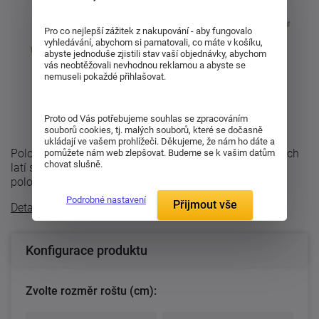
Pro co nejlepší zážitek z nakupování - aby fungovalo
vyhledávání, abychom si pamatovali, co máte v košíku,
abyste jednoduše zjistili stav vaší objednávky, abychom
vás neobtěžovali nevhodnou reklamou a abyste se
nemuseli pokaždé přihlašovat.
Proto od Vás potřebujeme souhlas se zpracováním
souborů cookies, tj. malých souborů, které se dočasně
ukládají ve vašem prohlížeči. Děkujeme, že nám ho dáte a
Polohovatelný a odolný rošt Latt Lux 14 HP ze smrkových
pomůžete nám web zlepšovat. Budeme se k vašim datům
chovat slušně.
latí s úložným prostorem a přístupem od nohou. Díky
polohování hlavy (H) zajišťuje ...
Podrobné nastavení
Přijmout vše
Detailní popis
Konfigurace produktu
Zvolte rozměr roštu (cm):